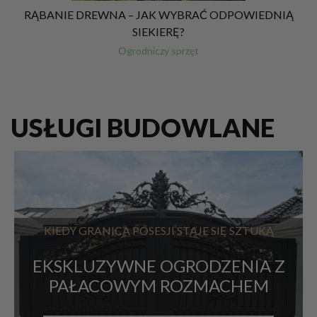
RĄBANIE DREWNA – JAK WYBRAĆ ODPOWIEDNIĄ
SIEKIERĘ?
Ogrodniczy sprzęt
USŁUGI BUDOWLANE
KIEDY GRANICA POSESJI STAJE SIĘ SZTUKĄ
EKSKLUZYWNE OGRODZENIA Z
PAŁACOWYM ROZMACHEM