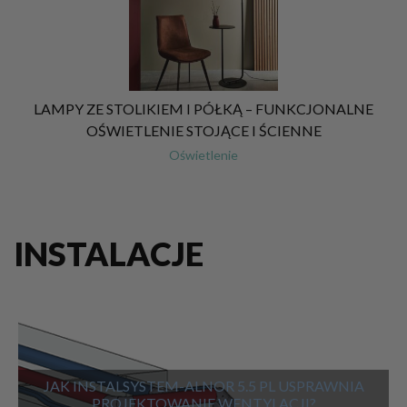
LAMPY ZE STOLIKIEM I PÓŁKĄ – FUNKCJONALNE
OŚWIETLENIE STOJĄCE I ŚCIENNE
Oświetlenie
INSTALACJE
JAK INSTALSYSTEM-ALNOR 5.5 PL USPRAWNIA
PROJEKTOWANIE WENTYLACJI?