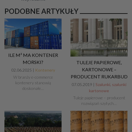
PODOBNE ARTYKUŁY
ILE M² MA KONTENER
MORSKI?
TULEJE PAPIEROWE,
KARTONOWE –
02.06.2025 |
Kontenery
PRODUCENT RUKARBUD
W branży e-commerce
kontenery stanowią
07.05.2019 |
Szalunki, szalunki
doskonałe…
kartonowe
Tuleje papierowe – producent
rozwiązań szytych…