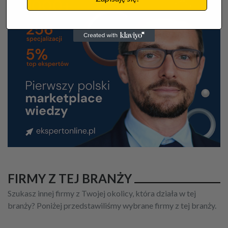
FIRMY Z TEJ BRANŻY
Szukasz innej firmy z Twojej okolicy, która działa w tej
branży? Poniżej przedstawiliśmy wybrane firmy z tej branży.