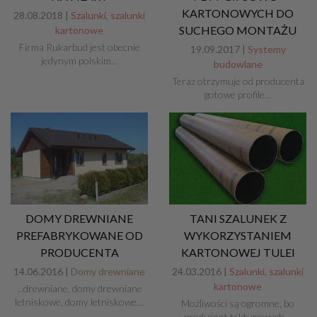
KARTONOWYCH DO
28.08.2018 |
Szalunki, szalunki
SUCHEGO MONTAŻU
kartonowe
Firma Rukarbud jest obecnie
19.09.2017 |
Systemy
jedynym polskim…
budowlane
Teraz otrzymuje od producenta
gotowe profile…
DOMY DREWNIANE
TANI SZALUNEK Z
PREFABRYKOWANE OD
WYKORZYSTANIEM
PRODUCENTA
KARTONOWEJ TULEI
14.06.2016 |
Domy drewniane
24.03.2016 |
Szalunki, szalunki
kartonowe
...drewniane, domy drewniane
letniskowe, domy letniskowe…
Możliwości są ogromne, bo
producent tekturowych…