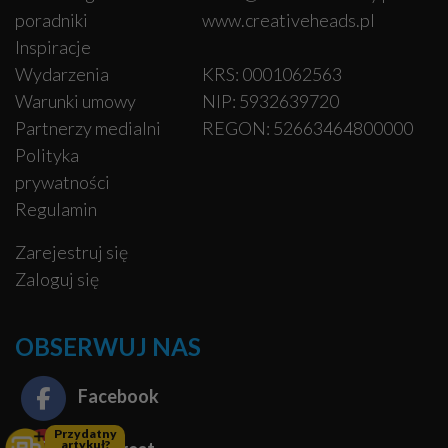
poradniki
www.creativeheads.pl
Inspiracje
Wydarzenia
KRS: 0001062563
Warunki umowy
NIP: 5932639720
Partnerzy medialni
REGON: 52663464800000
Polityka
prywatności
Regulamin
Zarejestruj się
Zaloguj się
OBSERWUJ NAS
Facebook
Przydatny
artykuł?