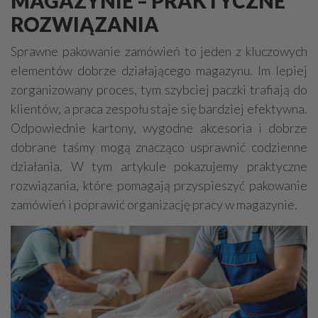
MAGAZYNIE – PRAKTYCZNE
ROZWIĄZANIA
Budowlane usługi - przemysłowe
Rurociągi przemysłowe
Malowanie, lakierowanie
Sprawne pakowanie zamówień to jeden z kluczowych
elementów dobrze działającego magazynu. Im lepiej
Geoinżynieria
Ekrany akustyczne
zorganizowany proces, tym szybciej paczki trafiają do
Antykorozyjne zabezpieczenia
klientów, a praca zespołu staje się bardziej efektywna.
Inżynieria bezwykopowa
Dźwigi - usługi, wynajem
Odpowiednie kartony, wygodne akcesoria i dobrze
Czyszczące urządzenia przemysłowe
dobrane taśmy mogą znacząco usprawnić codzienne
działania. W tym artykule pokazujemy praktyczne
Budowlane maszyny, sprzęt - ciężki
rozwiązania, które pomagają przyspieszyć pakowanie
Bramy przemysłowe
Automatyka
Windy
zamówień i poprawić organizację pracy w magazynie.