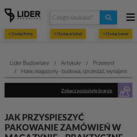
+ Dodaj firmę
+ Dodaj artykuł
+ Dodaj baner
Lider Budowlany
Artykuły
Przemysł
Hale, magazyny - budowa, sprzedaż, wynajem
Zobacz pozostałe branże
Hale, magazyny - budowa, sprzedaż, wynajem
JAK PRZYSPIESZYĆ
Przemysłowe urządzenia, maszyny
PAKOWANIE ZAMÓWIEŃ W
Posadzki przemysłowe
Aluminiowe konstrukcje
Stalowe konstrukcje