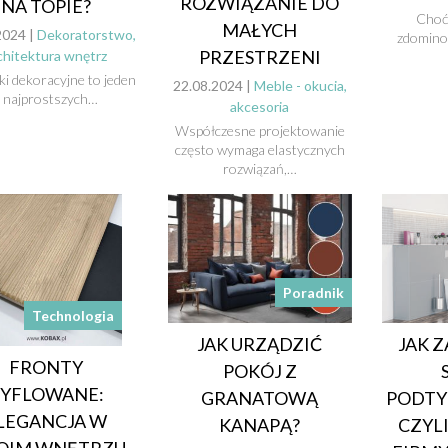
ROZWIĄZANIE DO
NA TOPIE?
Choć
MAŁYCH
2024 |
Dekoratorstwo,
zdomino
PRZESTRZENI
chitektura wnętrz
i dekoracyjne to jeden
22.08.2024 |
Meble - okucia,
z najprostszych…
akcesoria
Współczesne projektowanie
często wymaga elastycznych
rozwiązań,…
Poradnik
Technologia
JAK URZĄDZIĆ
JAK 
FRONTY
POKÓJ Z
YFLOWANE:
GRANATOWĄ
PODTY
LEGANCJA W
KANAPĄ?
CZYL
OIM WNĘTRZU