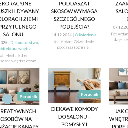
EKORACYJNE
PODDASZA I
ZAA
SZKI I DYWANY
SKOSÓW WYMAGA
SALO
OLORACH ZIEMI
SZCZEGÓLNEGO
PRZYTULNEGO
PODEJŚCIA?
07.12.2
SALONU
Fot.Ardan
14.12.2024 |
Oświetlenie
dzięki s
fot. Ardant Oświetlenie
2025 |
Dekoratorstwo,
poddasza różni się…
chitektura wnętrz
ot. Mental Ether
zesne wnętrza coraz…
Poradnik
Poradnik
CIEKAWE KOMODY
 KREATYWNYCH
JAK 
DO SALONU –
POSOBÓW NA
WNĘTR
POMYSŁY I
NŻACJĘ KANAPY
PORĘ 