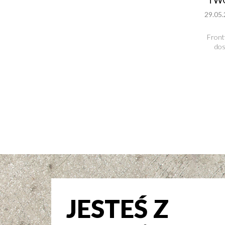
29.05.
Front
dos
JESTEŚ Z