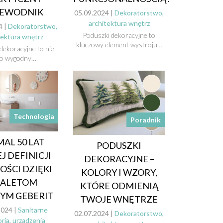
ZEWODNIK
05.09.2024 |
Dekoratorstwo,
architektura wnętrz
4 |
Dekoratorstwo,
Poduszki dekoracyjne to
tektura wnętrz
kluczowy element wystroju…
dekoracyjne to nie
ko wygodny…
Technologia
Poradnik
MAL 50 LAT
PODUSZKI
 DEFINICJI
DEKORACYJNE –
OŚCI DZIĘKI
KOLORY I WZORY,
OALETOM
KTÓRE ODMIENIĄ
YM GEBERIT
TWOJE WNĘTRZE
2024 |
Sanitarne
02.07.2024 |
Dekoratorstwo,
ria, urządzenia