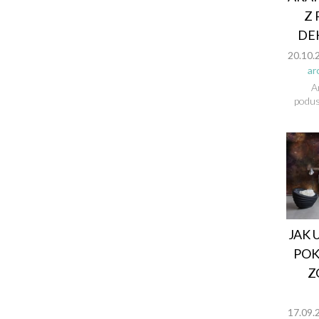
Z
DE
20.10.
ar
A
podus
JAK 
POK
Z
17.09.