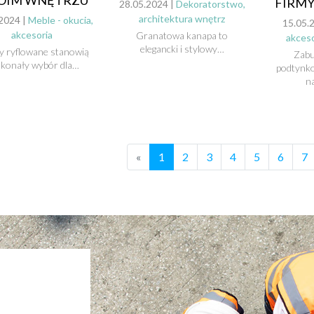
FIRM
28.05.2024 |
Dekoratorstwo,
architektura wnętrz
2024 |
Meble - okucia,
15.05.
akcesoria
Granatowa kanapa to
akceso
elegancki i stylowy…
y ryflowane stanowią
Zabu
konały wybór dla…
podtynko
n
«
1
2
3
4
5
6
7