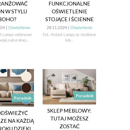
RANŻOWAĆ
FUNKCJONALNE
N W STYLU
OŚWIETLENIE
BOHO?
STOJĄCE I ŚCIENNE
024 |
Oświetlenie
28.11.2024 |
Oświetlenie
t Lampy wiklinowe
Fot. Ardant Lampy ze stolikiem
wojej naturalnej…
lub…
Poradnik
Poradnik
SKLEP MEBLOWY:
ODŚWIEŻYĆ
TUTAJ MOŻESZ
ZE NA KAŻDĄ
ZOSTAĆ
ROKU DZIĘKI