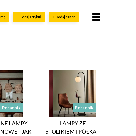
irmę
+ Dodaj artykuł
+ Dodaj baner
Poradnik
Poradnik
KNE LAMPY
LAMPY ZE
NOWE – JAK
STOLIKIEM I PÓŁKĄ –