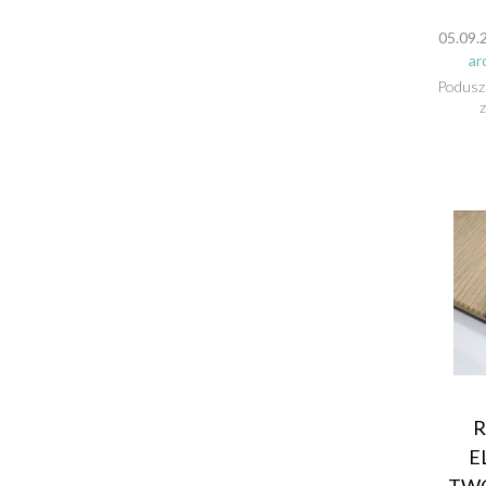
05.09.
ar
Poduszk
R
E
TW