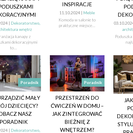
INSPIRACJE
 PODUSZKAMI
PO
11.10.2024 |
Meble
KORACYJNYMI
DEKO
Komoda w salonie to
2024 |
Dekoratorstwo,
03.10.202
praktyczne miejsce…
chitektura wnętrz
archi
ranżacja kanapy z
Poduszka 
zkami dekoracyjnymi
naj
to…
Poradnik
Poradnik
URZĄDZIĆ MAŁY
PRZESTRZEŃ DO
JA
ÓJ DZIECIĘCY?
ĆWICZEŃ W DOMU –
P
OBACZ NASZ
JAK ZINTEGROWAĆ
DEKO
PORADNIK
BIEŻNIĘ Z
STYL
WNĘTRZEM?
2024 |
Dekoratorstwo,
PR