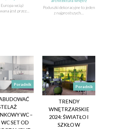
architektura wnętrz
 Europa wciąż
Poduszki dekoracyjne to jeden
wana jest przez…
z najprostszych…
Poradnik
Poradnik
ZABUDOWAĆ
TRENDY
STELAŻ
WNĘTRZARSKIE
NKOWY WC –
2024: ŚWIATŁO I
I WC SET OD
SZKŁO W