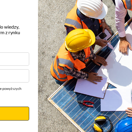
do wiedzy,
rm z rynku
ie powyższych