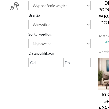
D
PODU
Branża
W K
DO 
Sortuj według
16.07.
ar
F
Współc
Data publikacji
10
S
ARA