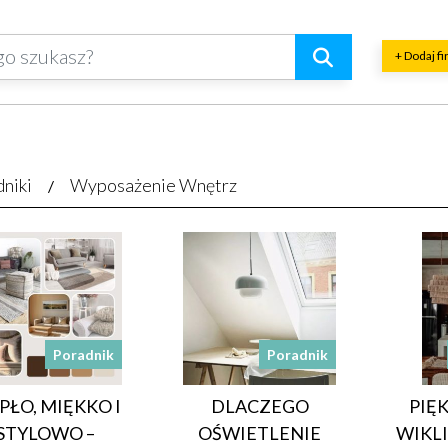
+ Dodaj f
dniki
Wyposażenie Wnętrz
Poradnik
Poradnik
PŁO, MIĘKKO I
DLACZEGO
PIĘ
STYLOWO –
OŚWIETLENIE
WIKLI