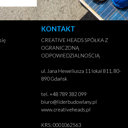
KONTAKT
się
CREATIVE HEADS SPÓŁKA Z
OGRANICZONĄ
ODPOWIEDZIALNOŚCIĄ
ul. Jana Heweliusza 11 lokal 811, 80-
890 Gdańsk
tel. +48 789 382 099
biuro@liderbudowlany.pl
www.creativeheads.pl
KRS: 0001062563