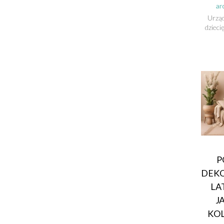
ar
Urzą
dziec
P
DEK
LA
J
KOL