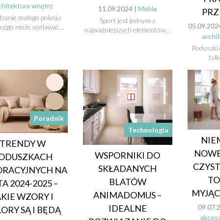
chitektura wnętrz
11.09.2024 |
Meble
PR
dzanie małego pokoju
Sport jest jednym z
05.09.202
ięcego może wydawać…
najważniejszych elementów…
archi
Poduszki 
tyl
Poradnik
Technologia
NIE
TRENDY W
NOWEJ
WSPORNIKI DO
ODUSZKACH
CZYST
SKŁADANYCH
ORACYJNYCH NA
T
BLATÓW
TA 2024-2025 –
MYJĄC
ANIMADOMUS –
AKIE WZORY I
IDEALNE
09.07.
ORY SĄ I BĘDĄ
akceso