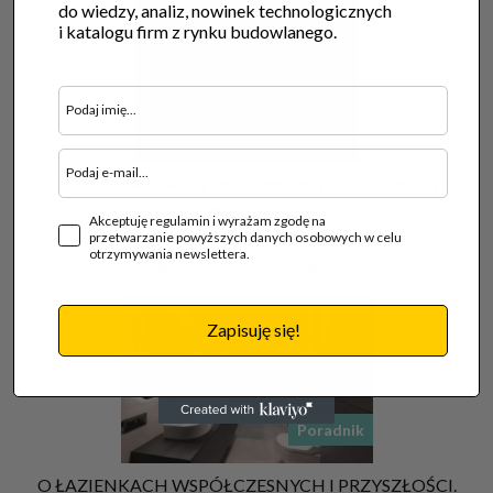
do wiedzy, analiz, nowinek technologicznych
i katalogu firm z rynku budowlanego.
Poradnik
ARANŻACJA STREFY WC – WSZYSTKO, CO WARTO
WIEDZIEĆ
Akceptuję regulamin i wyrażam zgodę na
przetwarzanie powyższych danych osobowych w celu
23.09.2022 |
Sanitarne akcesoria, urządzenia
otrzymywania newslettera.
Jak sprawić, aby łazienka stanowiła spójną…
Zapisuję się!
Poradnik
O ŁAZIENKACH WSPÓŁCZESNYCH I PRZYSZŁOŚCI.