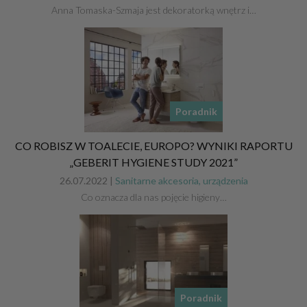
Anna Tomaska-Szmaja jest dekoratorką wnętrz i…
Poradnik
CO ROBISZ W TOALECIE, EUROPO? WYNIKI RAPORTU
„GEBERIT HYGIENE STUDY 2021”
26.07.2022 |
Sanitarne akcesoria, urządzenia
Co oznacza dla nas pojęcie higieny…
Poradnik