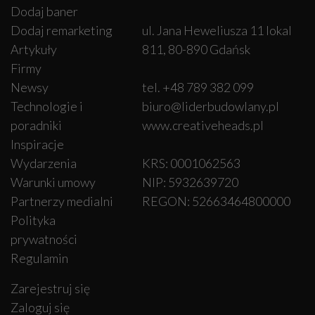
Dodaj baner
Dodaj remarketing
ul. Jana Heweliusza 11 lokal
Artykuły
811, 80-890 Gdańsk
Firmy
Newsy
tel. +48 789 382 099
Technologie i
biuro@liderbudowlany.pl
poradniki
www.creativeheads.pl
Inspiracje
Wydarzenia
KRS: 0001062563
Warunki umowy
NIP: 5932639720
Partnerzy medialni
REGON: 52663464800000
Polityka
prywatności
Regulamin
Zarejestruj się
Zaloguj się