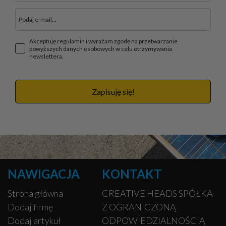
Akceptuję regulamin i wyrażam zgodę na przetwarzanie
powyższych danych osobowych w celu otrzymywania
newslettera.
Zapisuję się!
NAWIGACJA
KONTAKT
Strona główna
CREATIVE HEADS SPÓŁKA
Dodaj firmę
Z OGRANICZONĄ
Dodaj artykuł
ODPOWIEDZIALNOŚCIĄ