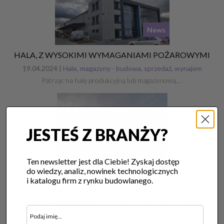
News
HALA, Z WYSOKIMI WYMAGANIAMI POŻAROWYMI
19.04.2024 |
Hale, magazyny - budowa, sprzedaż, wynajem
Patrząc na halę produkcyjną lub magazynową,…
JESTEŚ Z BRANŻY?
News
Ten newsletter jest dla Ciebie! Zyskaj dostęp
do wiedzy, analiz, nowinek technologicznych
ŁĄCZNIKI MIĘDZY HALAMI PRZEMYSŁOWYMI –
i katalogu firm z rynku budowlanego.
SPRAWDZONY SPOSÓB NA ROZBUDOWĘ ZAKŁADU
16.04.2024 |
Hale, magazyny - budowa, sprzedaż, wynajem
Budując halę przemysłową nie każdy inwestor…