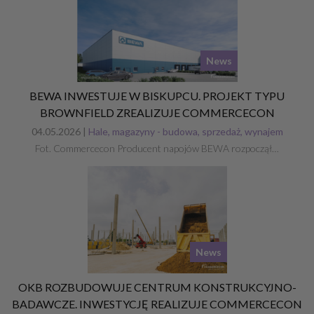
News
BEWA INWESTUJE W BISKUPCU. PROJEKT TYPU
BROWNFIELD ZREALIZUJE COMMERCECON
04.05.2026 |
Hale, magazyny - budowa, sprzedaż, wynajem
Fot. Commercecon Producent napojów BEWA rozpoczął…
News
OKB ROZBUDOWUJE CENTRUM KONSTRUKCYJNO-
BADAWCZE. INWESTYCJĘ REALIZUJE COMMERCECON