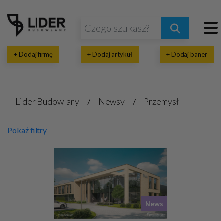
+ Dodaj firmę
+ Dodaj artykuł
+ Dodaj baner
Lider Budowlany
Newsy
Przemysł
Pokaż filtry
News