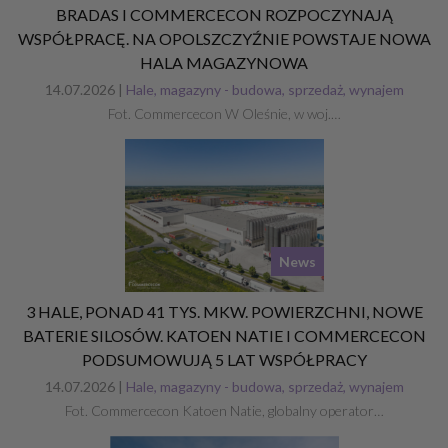
BRADAS I COMMERCECON ROZPOCZYNAJĄ
WSPÓŁPRACĘ. NA OPOLSZCZYŹNIE POWSTAJE NOWA
HALA MAGAZYNOWA
14.07.2026 |
Hale, magazyny - budowa, sprzedaż, wynajem
Fot. Commercecon W Oleśnie, w woj.…
News
3 HALE, PONAD 41 TYS. MKW. POWIERZCHNI, NOWE
BATERIE SILOSÓW. KATOEN NATIE I COMMERCECON
PODSUMOWUJĄ 5 LAT WSPÓŁPRACY
14.07.2026 |
Hale, magazyny - budowa, sprzedaż, wynajem
Fot. Commercecon Katoen Natie, globalny operator…