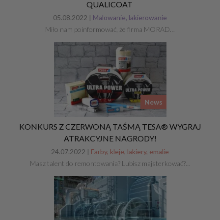
QUALICOAT
05.08.2022 |
Malowanie, lakierowanie
Miło nam poinformować, że firma MORAD…
News
KONKURS Z CZERWONĄ TAŚMĄ TESA® WYGRAJ
ATRAKCYJNE NAGRODY!
24.07.2022 |
Farby, kleje, lakiery, emalie
Masz talent do remontowania? Lubisz majsterkować?…