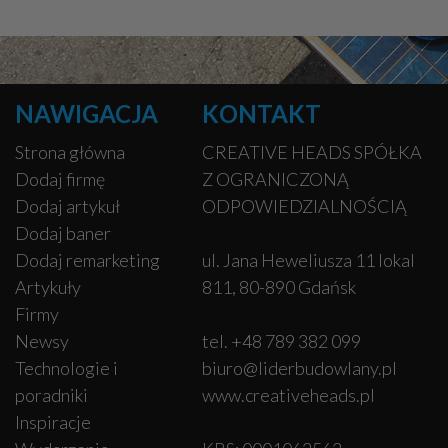
NAWIGACJA
KONTAKT
Strona główna
CREATIVE HEADS SPÓŁKA
Dodaj firmę
Z OGRANICZONĄ
Dodaj artykuł
ODPOWIEDZIALNOŚCIĄ
Dodaj baner
Dodaj remarketing
ul. Jana Heweliusza 11 lokal
Artykuły
811, 80-890 Gdańsk
Firmy
Newsy
tel. +48 789 382 099
Technologie i
biuro@liderbudowlany.pl
poradniki
www.creativeheads.pl
Inspiracje