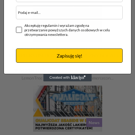
Akceptuję regulamin i wyrażam zgodę na
przetwarzanie powyższych danych osobowych w celu
News
otrzymywania newslettera.
STARTUJE INWESTYCJA LEMONTREE W ZABRZU.
KOMPLEKS USŁUGOWO-LOGISTYCZNY BOOSTER Z
Zapisuję się!
WMUROWANYM KAMIENIEM WĘGIELNYM
08.04.2024 |
Hale, magazyny - budowa, sprzedaż, wynajem
LemonTree we współpracy z firmą Commercecon…
News