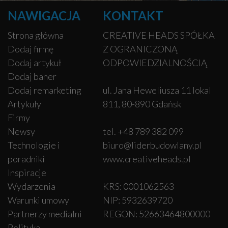
NAWIGACJA
KONTAKT
Strona główna
CREATIVE HEADS SPÓŁKA
Dodaj firmę
Z OGRANICZONĄ
Dodaj artykuł
ODPOWIEDZIALNOŚCIĄ
Dodaj baner
Dodaj remarketing
ul. Jana Heweliusza 11 lokal
Artykuły
811, 80-890 Gdańsk
Firmy
Newsy
tel. +48 789 382 099
Technologie i
biuro@liderbudowlany.pl
poradniki
www.creativeheads.pl
Inspiracje
Wydarzenia
KRS: 0001062563
Warunki umowy
NIP: 5932639720
Partnerzy medialni
REGON: 52663464800000
Polityka