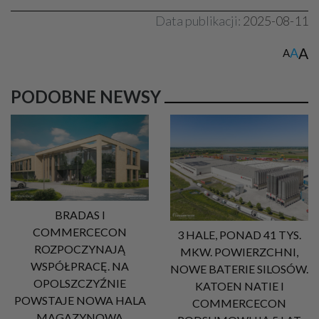
Data publikacji:
2025-08-11
A
A
A
PODOBNE NEWSY
BRADAS I
COMMERCECON
3 HALE, PONAD 41 TYS.
ROZPOCZYNAJĄ
MKW. POWIERZCHNI,
WSPÓŁPRACĘ. NA
NOWE BATERIE SILOSÓW.
OPOLSZCZYŹNIE
KATOEN NATIE I
POWSTAJE NOWA HALA
COMMERCECON
MAGAZYNOWA