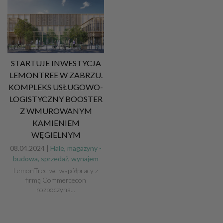
STARTUJE INWESTYCJA
LEMONTREE W ZABRZU.
KOMPLEKS USŁUGOWO-
LOGISTYCZNY BOOSTER
Z WMUROWANYM
KAMIENIEM
WĘGIELNYM
08.04.2024 |
Hale, magazyny -
budowa, sprzedaż, wynajem
LemonTree we współpracy z
firmą Commercecon
rozpoczyna...