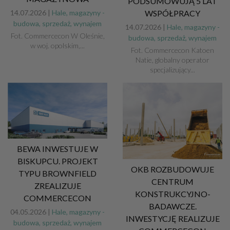
PODSUMOWUJĄ 5 LAT
14.07.2026 |
Hale, magazyny -
WSPÓŁPRACY
budowa, sprzedaż, wynajem
14.07.2026 |
Hale, magazyny -
Fot. Commercecon W Oleśnie,
budowa, sprzedaż, wynajem
w woj. opolskim,...
Fot. Commercecon Katoen
Natie, globalny operator
specjalizujący...
BEWA INWESTUJE W
BISKUPCU. PROJEKT
OKB ROZBUDOWUJE
TYPU BROWNFIELD
CENTRUM
ZREALIZUJE
KONSTRUKCYJNO-
COMMERCECON
BADAWCZE.
04.05.2026 |
Hale, magazyny -
INWESTYCJĘ REALIZUJE
budowa, sprzedaż, wynajem