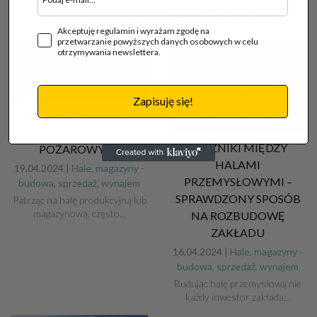
Fot. Commercecon Intersnack,
W Konstantynowie Łódzkim, na
lider rynku słonych przekąsek...
terenach Łódzkiej Specjalnej...
Akceptuję regulamin i wyrażam zgodę na
przetwarzanie powyższych danych osobowych w celu
otrzymywania newslettera.
Zapisuję się!
HALA, Z WYSOKIMI
WYMAGANIAMI
ŁĄCZNIKI MIĘDZY
POŻAROWYMI
HALAMI
19.04.2024 |
Hale, magazyny -
PRZEMYSŁOWYMI –
budowa, sprzedaż, wynajem
SPRAWDZONY SPOSÓB
Patrząc na halę produkcyjną lub
magazynową, często...
NA ROZBUDOWĘ
ZAKŁADU
16.04.2024 |
Hale, magazyny -
budowa, sprzedaż, wynajem
Budując halę przemysłową nie
każdy inwestor zakłada...