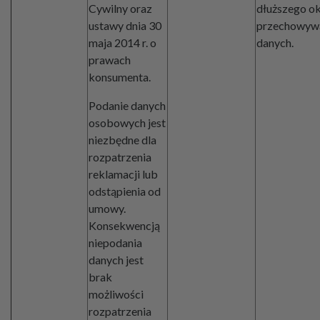
Cywilny oraz
dłuższego o
ustawy dnia 30
przechowyw
maja 2014 r. o
danych.
prawach
konsumenta.
Podanie danych
osobowych jest
niezbędne dla
rozpatrzenia
reklamacji lub
odstąpienia od
umowy.
Konsekwencją
niepodania
danych jest
brak
możliwości
rozpatrzenia