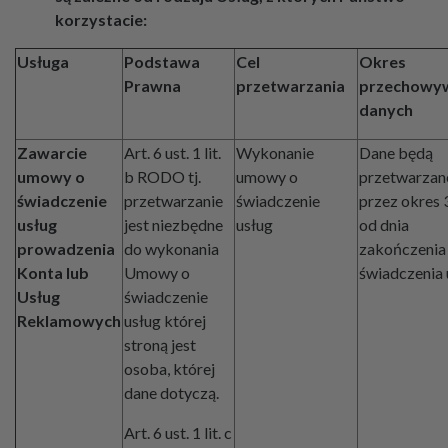
korzystacie:
Usługa
Podstawa
Cel
Okres
Prawna
przetwarzania
przechowy
danych
Zawarcie
Art. 6 ust. 1 lit.
Wykonanie
Dane będą
umowy o
b RODO tj.
umowy o
przetwarzan
świadczenie
przetwarzanie
świadczenie
przez okres 3
usług
jest niezbędne
usług
od dnia
prowadzenia
do wykonania
zakończenia
Konta lub
Umowy o
świadczenia 
Usług
świadczenie
Reklamowych
usług której
stroną jest
osoba, której
dane dotyczą.
Art. 6 ust. 1 lit. c