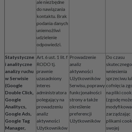
ale niezbędne
do nawiązania
kontaktu. Brak
podania danych
uniemożliwi
udzielenie
odpowiedzi.
Statystyczne
Art. 6 ust. 1 lit. f
Prowadzenie
Do czasu
i analityczne
RODO tj.
analiz
skutecznego
analizy ruchu
prawnie
aktywności
wniesienia
w Serwisie
uzasadniony
Użytkowników
sprzeciwu lu
(Google
interes
Serwisu, poprawy
cofnięcia zg
Double Click,
administratora
funkcjonalności
na pliki cook
Google
polegający na
strony a także
(zgodę może
Analitycs,
prowadzeniu
określenie
modyfikowa
Google Ads,
analiz
preferencji
zarządzając
Google Tag
aktywności
Użytkowników
plikami cook
Manager,
Użytkowników
swojej