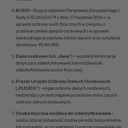
RODO
– Rozporządzenie Parlamentu Europejskiego i
Rady (UE) 2016/679 z dnia 27 kwietnia 2016 r. w
sprawie ochrony osób fizycznych w związku z
przetwarzaniem danych osobowych i w sprawie
swobodnego przepływu takich danych oraz uchylenia
dyrektywy 95/46/WE;
Dane
osobowe
(lub „
dane
”) – wszelkie informacje
dotyczące zidentyfikowanej lub możliwej do
zidentyfikowania osoby fizycznej;
Prezes
Urzędu
Ochrony
Danych
Osobowych
(„
PUODO
”) –organ ochrony danych osobowych,
nadzorujący przestrzeganie przepisów dotyczących
ochrony danych osobowych;
Osoba
fizyczna
możliwa
do
zidentyfikowania
–
osoba, której tożsamość można określić bezpośrednio
lub pośrednio, w szczególności poprzez powołanie się