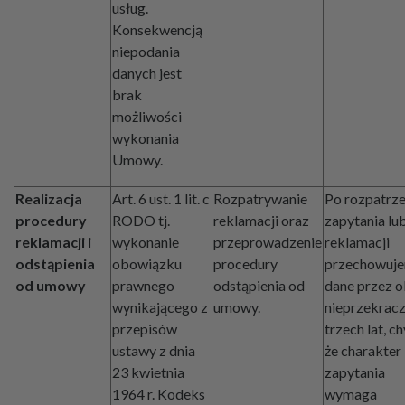
usług.
Konsekwencją
niepodania
danych jest
brak
możliwości
wykonania
Umowy.
Realizacja
Art. 6 ust. 1 lit. c
Rozpatrywanie
Po rozpatrze
procedury
RODO tj.
reklamacji oraz
zapytania lu
reklamacji i
wykonanie
przeprowadzenie
reklamacji
odstąpienia
obowiązku
procedury
przechowuj
od umowy
prawnego
odstąpienia od
dane przez o
wynikającego z
umowy.
nieprzekracz
przepisów
trzech lat, c
ustawy z dnia
że charakter
23 kwietnia
zapytania
1964 r. Kodeks
wymaga