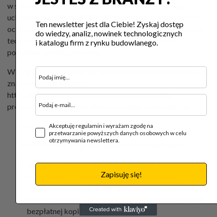
w sprawie swobodnego przepływu takich danych oraz
uchylenia dyrektywy 95/46/WE standardów dotyczących
Ten newsletter jest dla Ciebie! Zyskaj dostęp
ochrony danych osobowych. Korzystanie przez Serwis z ich
do wiedzy, analiz, nowinek technologicznych
technologii przy przetwarzaniu danych osobowych
i katalogu firm z rynku budowlanego.
pozostaje zgodne z prawem.
Więcej informacji na temat przekazywania danych poza EOG
znajdziesz pod linkiem:
https://commission.europa.eu/law/law-topic/data-
protection/international-dimension-data-protection_pl
Uprawnienia Użytkowników
Akceptuję regulamin i wyrażam zgodę na
przetwarzanie powyższych danych osobowych w celu
otrzymywania newslettera.
Użytkownik ma prawo żądać od Administratora:
dostępu do swoich danych osobowych- każda osoba
Zapisuję się!
korzystająca z tego uprawnienia ma prawo do
otrzymania informacji czy i jakie informacje na jego
temat przetwarza Administrator a także do uzyskania
bezpłatnej kopii danych,