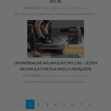
18 L BL
22.09.2022 |
Narzędzia ręczne, elektryczne
Wysokiej jakości wiertarko-wkrętarka to niezbędnik w…
Poradnik
UNIWERSALNE AKUMULATORY CAS – JEDEN
AKUMULATOR DLA WIELU URZĄDZEŃ
22.09.2022 |
Narzędzia ręczne, elektryczne
Niezależnie od tego, jakim narzędziem się…
«
1
2
3
4
5
6
7
»