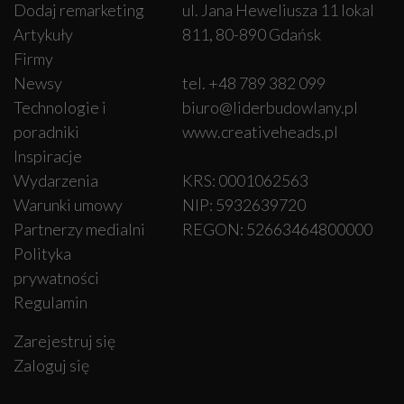
Dodaj remarketing
ul. Jana Heweliusza 11 lokal
Artykuły
811, 80-890 Gdańsk
Firmy
Newsy
tel. +48 789 382 099
Technologie i
biuro@liderbudowlany.pl
poradniki
www.creativeheads.pl
Inspiracje
Wydarzenia
KRS: 0001062563
Warunki umowy
NIP: 5932639720
Partnerzy medialni
REGON: 52663464800000
Polityka
prywatności
Regulamin
Zarejestruj się
Zaloguj się