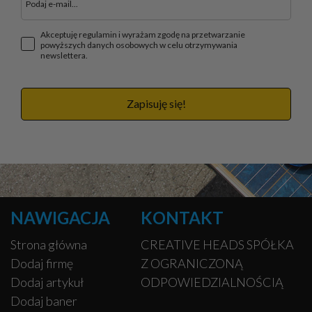
Akceptuję regulamin i wyrażam zgodę na przetwarzanie
powyższych danych osobowych w celu otrzymywania
newslettera.
Zapisuję się!
NAWIGACJA
KONTAKT
Strona główna
CREATIVE HEADS SPÓŁKA
Dodaj firmę
Z OGRANICZONĄ
Dodaj artykuł
ODPOWIEDZIALNOŚCIĄ
Dodaj baner