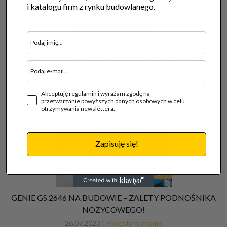
i katalogu firm z rynku budowlanego.
Technologia
POMPY EVOSTA – NAJWYŻSZY STOPIEŃ IP NA RYNKU
ORAZ 5-LETNIA GWARANCJA W STANDARDZIE!
16.08.2023 |
Pompy
Akceptuję regulamin i wyrażam zgodę na
Typoszereg bezdławnicowych pomp obiegowych Evosta wyróżnia…
przetwarzanie powyższych danych osobowych w celu
otrzymywania newslettera.
Zapisuję się!
Technologia
GENIE GS 2646 NA BUDOWIE – ZALETY PODNOŚNIKA
NOŻYCOWEGO!
26.07.2023 |
Podesty ruchome