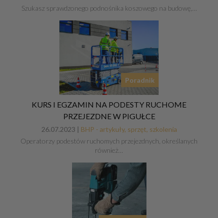
Szukasz sprawdzonego podnośnika koszowego na budowę,…
Poradnik
KURS I EGZAMIN NA PODESTY RUCHOME
PRZEJEZDNE W PIGUŁCE
26.07.2023 |
BHP - artykuły, sprzęt, szkolenia
Operatorzy podestów ruchomych przejezdnych, określanych
również…