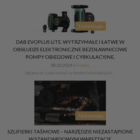
Technologia
DAB EVOPLUS LITE. WYTRZYMAŁE I ŁATWE W
OBSŁUDZE ELEKTRONICZNE BEZDŁAWNICOWE
POMPY OBIEGOWE I CYRKULACYJNE.
08.10.2024 |
Pompy
Idealne do zastosowań w średnich instalacjach…
Technologia
SZLIFIERKI TAŚMOWE – NARZĘDZIE NIEZASTĄPIONE
W STANDARDOWYM WARSZTACIE