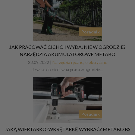
Poradnik
JAK PRACOWAĆ CICHO I WYDAJNIE W OGRODZIE?
NARZĘDZIA AKUMULATOROWE METABO
23.09.2022 |
Narzędzia ręczne, elektryczne
Jeszcze do niedawna praca w ogrodzie…
Poradnik
JAKĄ WIERTARKO-WKRĘTARKĘ WYBRAĆ? METABO BS