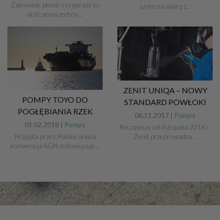
Zalewanie piwnic czy garaży to
szyte na miarę z...
dość powszechny...
ZENIT UNIQA – NOWY
POMPY TOYO DO
STANDARD POWŁOKI
POGŁĘBIANIA RZEK
06.11.2017 |
Pompy
01.02.2018 |
Pompy
Począwszy od listopada 2016 r.
Zenit przeprowadza...
Przyjęta przez Polskę unijna
konwencja AGN zobowiązuje...