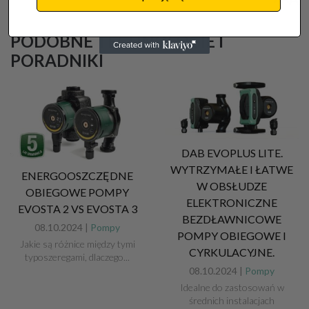
PODOBNE TECHNOLOGIE I
PORADNIKI
DAB EVOPLUS LITE.
WYTRZYMAŁE I ŁATWE
ENERGOOSZCZĘDNE
W OBSŁUDZE
OBIEGOWE POMPY
ELEKTRONICZNE
EVOSTA 2 VS EVOSTA 3
BEZDŁAWNICOWE
08.10.2024 |
Pompy
POMPY OBIEGOWE I
Jakie są różnice między tymi
CYRKULACYJNE.
typoszeregami, dlaczego...
08.10.2024 |
Pompy
Idealne do zastosowań w
średnich instalacjach