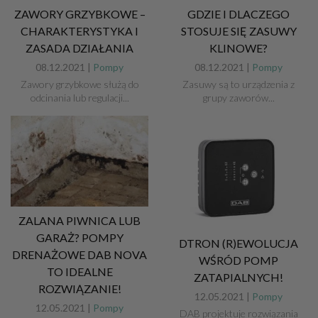
ZAWORY GRZYBKOWE –
GDZIE I DLACZEGO
CHARAKTERYSTYKA I
STOSUJE SIĘ ZASUWY
ZASADA DZIAŁANIA
KLINOWE?
08.12.2021 |
Pompy
08.12.2021 |
Pompy
Zawory grzybkowe służą do
Zasuwy są to urządzenia z
odcinania lub regulacji...
grupy zaworów...
ZALANA PIWNICA LUB
GARAŻ? POMPY
DTRON (R)EWOLUCJA
DRENAŻOWE DAB NOVA
WŚRÓD POMP
TO IDEALNE
ZATAPIALNYCH!
ROZWIĄZANIE!
12.05.2021 |
Pompy
12.05.2021 |
Pompy
DAB projektuje rozwiązania