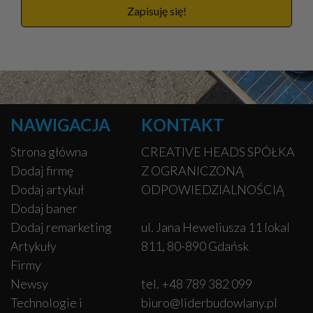
Zapisuję się!
NAWIGACJA
KONTAKT
Strona główna
CREATIVE HEADS SPÓŁKA
Dodaj firmę
Z OGRANICZONĄ
Dodaj artykuł
ODPOWIEDZIALNOŚCIĄ
Dodaj baner
Dodaj remarketing
ul. Jana Heweliusza 11 lokal
Artykuły
811, 80-890 Gdańsk
Firmy
Newsy
tel. +48 789 382 099
Technologie i
biuro@liderbudowlany.pl