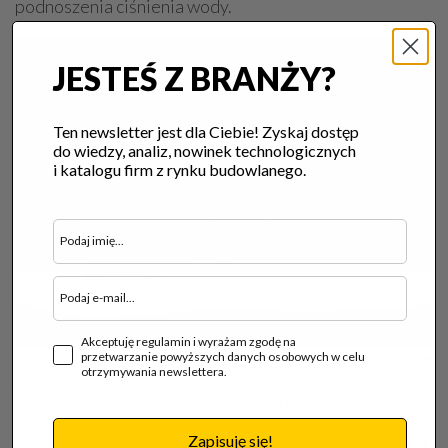
podnoszenia ciśnienia wody.
JESTEŚ Z BRANŻY?
Ten newsletter jest dla Ciebie! Zyskaj dostęp
do wiedzy, analiz, nowinek technologicznych
i katalogu firm z rynku budowlanego.
Akceptuję regulamin i wyrażam zgodę na
przetwarzanie powyższych danych osobowych w celu
fot. DAB PUMPS
otrzymywania newslettera.
Data publikacji:
2023-08-16
Zapisuję się!
A
A
A