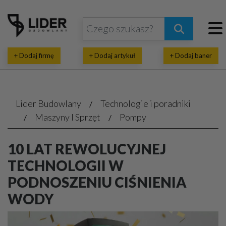
+ Dodaj firmę
+ Dodaj artykuł
+ Dodaj baner
Lider Budowlany
Technologie i poradniki
Maszyny I Sprzęt
Pompy
10 LAT REWOLUCYJNEJ
TECHNOLOGII W
PODNOSZENIU CIŚNIENIA
WODY