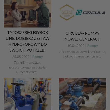
TYPOSZEREG ESYBOX
CIRCULA– POMPY
LINE: DOBIERZ ZESTAW
NOWEJ GENERACJI
HYDROFOROWY DO
10.01.2022 |
Pompy
SWOICH POTRZEB!
Jak szybko odpowietrzyć pompę
elektroniczną? Jak ruszyć...
25.05.2022 |
Pompy
Zadaniem zestawu
hydroforowego jest ciągłe i
automatyczne...