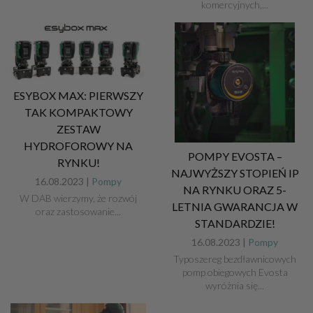
komercyjnych,...
ESYBOX MAX: PIERWSZY
TAK KOMPAKTOWY
ZESTAW
HYDROFOROWY NA
POMPY EVOSTA –
RYNKU!
NAJWYŻSZY STOPIEŃ IP
16.08.2023 |
Pompy
NA RYNKU ORAZ 5-
W DAB wierzymy, że rozwój
LETNIA GWARANCJA W
oraz zastosowanie...
STANDARDZIE!
16.08.2023 |
Pompy
Typoszereg bezdławnicowych
pomp obiegowych Evosta
wyróżnia się...