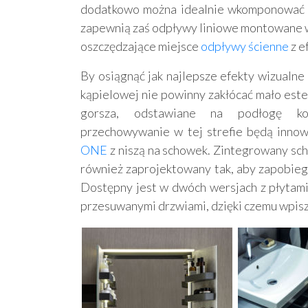
dodatkowo można idealnie wkomponować w
zapewnią zaś odpływy liniowe montowane 
oszczędzające miejsce
odpływy ścienne
z e
By osiągnąć jak najlepsze efekty wizualne 
kąpielowej nie powinny zakłócać mało este
gorsza, odstawiane na podłogę k
przechowywanie w tej strefie będą inno
ONE
z niszą na schowek. Zintegrowany scho
również zaprojektowany tak, aby zapobieg
Dostępny jest w dwóch wersjach z płytami
przesuwanymi drzwiami, dzięki czemu wpisz