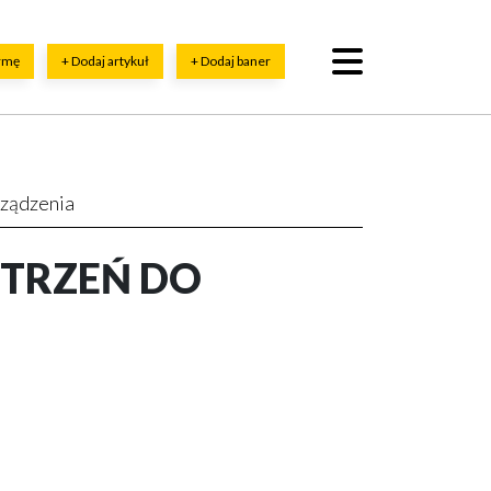
irmę
+ Dodaj artykuł
+ Dodaj baner
rządzenia
STRZEŃ DO