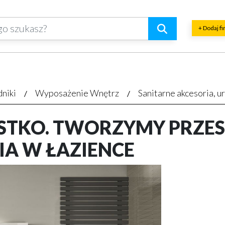
+ Dodaj f
dniki
Wyposażenie Wnętrz
Sanitarne akcesoria, u
YSTKO. TWORZYMY PRZE
A W ŁAZIENCE