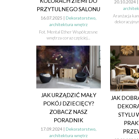
KOLORACH ZIEMI DO
20.10.2024 
archite
PRZYTULNEGO SALONU
Aranżacja ka
16.07.2025 |
Dekoratorstwo,
dekoracyjnym
architektura wnętrz
Fot. Mental Ether Współczesne
wnętrza coraz częściej...
JAK URZĄDZIĆ MAŁY
JAK DOBR
POKÓJ DZIECIĘCY?
DEKORA
ZOBACZ NASZ
STYLU 
PORADNIK
PRAK
17.09.2024 |
Dekoratorstwo,
PRZE
architektura wnętrz