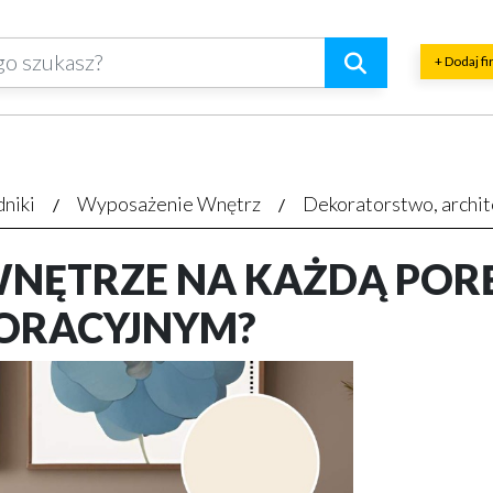
+ Dodaj f
dniki
Wyposażenie Wnętrz
Dekoratorstwo, archit
NĘTRZE NA KAŻDĄ PORĘ
ORACYJNYM?