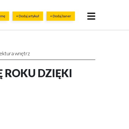
irmę
+ Dodaj artykuł
+ Dodaj baner
ektura wnętrz
 ROKU DZIĘKI