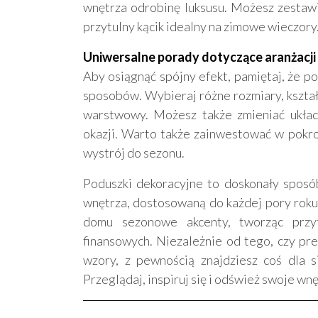
wnętrza odrobinę luksusu. Możesz zestawi
przytulny kącik idealny na zimowe wieczory
Uniwersalne porady dotyczące aranżacji
Aby osiągnąć spójny efekt, pamiętaj, że p
sposobów. Wybieraj różne rozmiary, kształt
warstwowy. Możesz także zmieniać układ
okazji. Warto także zainwestować w pokro
wystrój do sezonu.
Poduszki dekoracyjne to doskonały sposó
wnętrza, dostosowaną do każdej pory roku
domu sezonowe akcenty, tworząc przy
finansowych. Niezależnie od tego, czy pre
wzory, z pewnością znajdziesz coś dla s
Przeglądaj, inspiruj się i odśwież swoje w