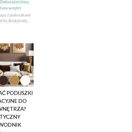
|
Dekoratorstwo,
ktura wnętrz
napy z poduszkami
i to doskonały...
AĆ PODUSZKI
CYJNE DO
WNĘTRZA?
TYCZNY
WODNIK