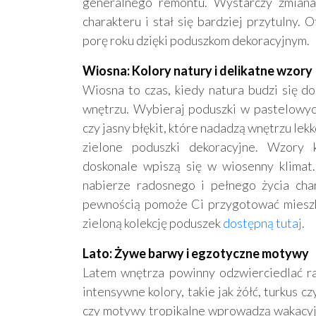
generalnego remontu. Wystarczy zmiana 
charakteru i stał się bardziej przytulny.
porę roku dzięki poduszkom dekoracyjnym.
Wiosna: Kolory natury i delikatne wzory
Wiosna to czas, kiedy natura budzi się d
wnętrzu. Wybieraj poduszki w pastelowych
czy jasny błękit, które nadadzą wnętrzu lekk
zielone poduszki dekoracyjne. Wzory k
doskonale wpiszą się w wiosenny klimat.
nabierze radosnego i pełnego życia char
pewnością pomoże Ci przygotować mieszk
zieloną kolekcję poduszek
dostępną tutaj
.
Lato: Żywe barwy i egzotyczne motywy
Latem wnętrza powinny odzwierciedlać ra
intensywne kolory, takie jak żółć, turkus c
czy motywy tropikalne wprowadzą wakacyj