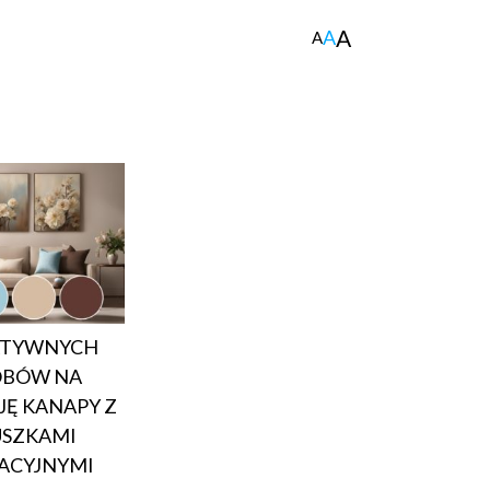
A
A
A
ATYWNYCH
OBÓW NA
Ę KANAPY Z
SZKAMI
ACYJNYMI