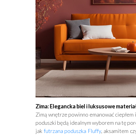
Zima: Elegancka biel i luksusowe materia
Zimą wnętrze powinno emanować ciepłem i 
poduszki będą idealnym wyborem na tę porę
jak
futrzana poduszka Fluffy
, aksamitem c