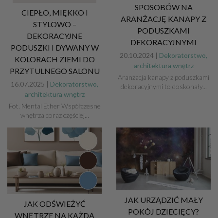
SPOSOBÓW NA
CIEPŁO, MIĘKKO I
ARANŻACJĘ KANAPY Z
STYLOWO –
PODUSZKAMI
DEKORACYJNE
DEKORACYJNYMI
PODUSZKI I DYWANY W
20.10.2024 |
Dekoratorstwo,
KOLORACH ZIEMI DO
architektura wnętrz
PRZYTULNEGO SALONU
Aranżacja kanapy z poduszkami
16.07.2025 |
Dekoratorstwo,
dekoracyjnymi to doskonały...
architektura wnętrz
Fot. Mental Ether Współczesne
wnętrza coraz częściej...
JAK URZĄDZIĆ MAŁY
JAK ODŚWIEŻYĆ
POKÓJ DZIECIĘCY?
WNĘTRZE NA KAŻDĄ