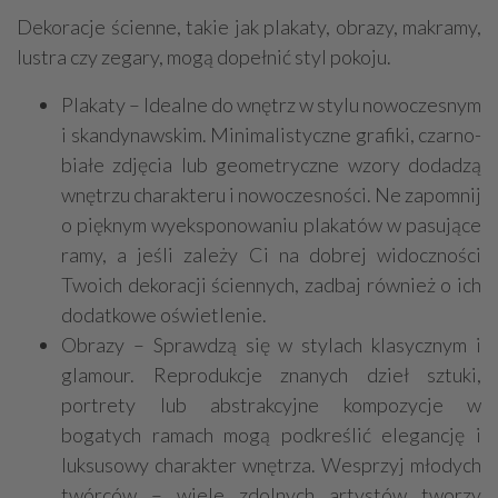
Dekoracje ścienne, takie jak plakaty, obrazy, makramy,
lustra czy zegary, mogą dopełnić styl pokoju.
Plakaty – Idealne do wnętrz w stylu nowoczesnym
i skandynawskim. Minimalistyczne grafiki, czarno-
białe zdjęcia lub geometryczne wzory dodadzą
wnętrzu charakteru i nowoczesności. Ne zapomnij
o pięknym wyeksponowaniu plakatów w pasujące
ramy, a jeśli zależy Ci na dobrej widoczności
Twoich dekoracji ściennych, zadbaj również o ich
dodatkowe oświetlenie.
Obrazy – Sprawdzą się w stylach klasycznym i
glamour. Reprodukcje znanych dzieł sztuki,
portrety lub abstrakcyjne kompozycje w
bogatych ramach mogą podkreślić elegancję i
luksusowy charakter wnętrza. Wesprzyj młodych
twórców – wiele zdolnych artystów tworzy