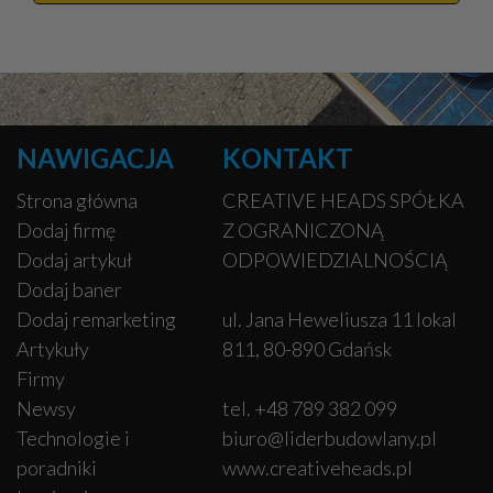
NAWIGACJA
KONTAKT
Strona główna
CREATIVE HEADS SPÓŁKA
Dodaj firmę
Z OGRANICZONĄ
Dodaj artykuł
ODPOWIEDZIALNOŚCIĄ
Dodaj baner
Dodaj remarketing
ul. Jana Heweliusza 11 lokal
Artykuły
811, 80-890 Gdańsk
Firmy
Newsy
tel. +48 789 382 099
Technologie i
biuro@liderbudowlany.pl
poradniki
www.creativeheads.pl