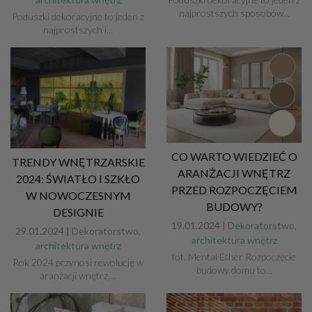
najprostszych sposobów...
Poduszki dekoracyjne to jeden z
najprostszych i...
CO WARTO WIEDZIEĆ O
TRENDY WNĘTRZARSKIE
ARANŻACJI WNĘTRZ
2024: ŚWIATŁO I SZKŁO
PRZED ROZPOCZĘCIEM
W NOWOCZESNYM
BUDOWY?
DESIGNIE
19.01.2024 |
Dekoratorstwo,
29.01.2024 |
Dekoratorstwo,
architektura wnętrz
architektura wnętrz
fot. Mental Ether Rozpoczęcie
Rok 2024 przynosi rewolucję w
budowy domu to...
aranżacji wnętrz,...