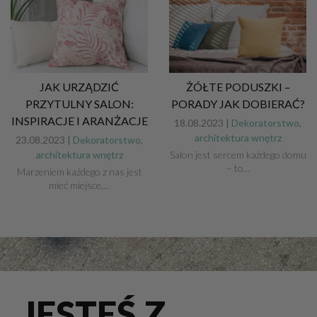
JAK URZĄDZIĆ
ŻÓŁTE PODUSZKI –
PRZYTULNY SALON:
PORADY JAK DOBIERAĆ?
INSPIRACJE I ARANŻACJE
18.08.2023 |
Dekoratorstwo,
architektura wnętrz
23.08.2023 |
Dekoratorstwo,
architektura wnętrz
Salon jest sercem każdego domu
– to...
Marzeniem każdego z nas jest
mieć miejsce,...
JESTEŚ Z