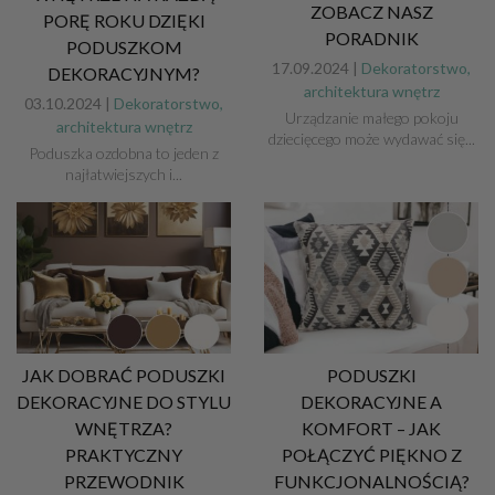
ZOBACZ NASZ
PORĘ ROKU DZIĘKI
PORADNIK
PODUSZKOM
17.09.2024 |
Dekoratorstwo,
DEKORACYJNYM?
architektura wnętrz
03.10.2024 |
Dekoratorstwo,
Urządzanie małego pokoju
architektura wnętrz
dziecięcego może wydawać się...
Poduszka ozdobna to jeden z
najłatwiejszych i...
JAK DOBRAĆ PODUSZKI
PODUSZKI
DEKORACYJNE DO STYLU
DEKORACYJNE A
WNĘTRZA?
KOMFORT – JAK
PRAKTYCZNY
POŁĄCZYĆ PIĘKNO Z
PRZEWODNIK
FUNKCJONALNOŚCIĄ?