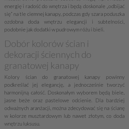
energię i radość do wnętrza i będą doskonale „odbijać
się” na tle ciemnej kanapy, podczas gdy szara poduszka
ozdobna doda wnętrzu elegancji i subtelności,
podobnie jak dodatki w pudrowym różu i bieli.
Dobór kolorów ścian i
dekoracji ściennych do
granatowej kanapy
Kolory ścian do granatowej kanapy powinny
podkreślać jej elegancję, a jednocześnie tworzyć
harmonijną całość. Doskonałym wyborem będą biele,
jasne beże oraz pastelowe odcienie. Dla bardziej
odważnych aranżacji, można zdecydować się na ścianę
w kolorze musztardowym lub nawet złotym, co doda
wnętrzu luksusu.