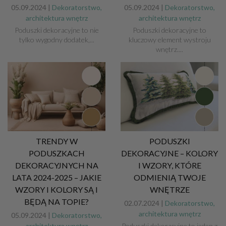
05.09.2024 |
Dekoratorstwo,
05.09.2024 |
Dekoratorstwo,
architektura wnętrz
architektura wnętrz
Poduszki dekoracyjne to nie
Poduszki dekoracyjne to
tylko wygodny dodatek,...
kluczowy element wystroju
wnętrz....
TRENDY W
PODUSZKI
PODUSZKACH
DEKORACYJNE – KOLORY
DEKORACYJNYCH NA
I WZORY, KTÓRE
LATA 2024-2025 – JAKIE
ODMIENIĄ TWOJE
WZORY I KOLORY SĄ I
WNĘTRZE
BĘDĄ NA TOPIE?
02.07.2024 |
Dekoratorstwo,
architektura wnętrz
05.09.2024 |
Dekoratorstwo,
architektura wnętrz
Poduszki dekoracyjne to jeden z