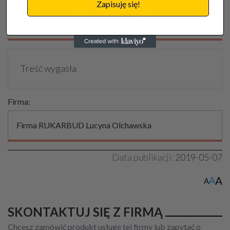
Zapisuję się!
Firma RUKARBUD Lucyna Olchawska
Treść wygasła
Firma:
Firma RUKARBUD Lucyna Olchawska
Data publikacji:
2019-05-07
A
A
A
SKONTAKTUJ SIĘ Z FIRMĄ
Chcesz zamówić produkt usługę tej firmy lub zapytać o