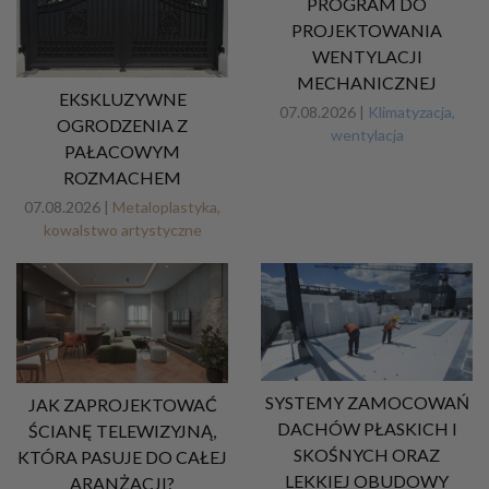
PROGRAM DO
PROJEKTOWANIA
WENTYLACJI
MECHANICZNEJ
EKSKLUZYWNE
07.08.2026 |
Klimatyzacja,
OGRODZENIA Z
wentylacja
PAŁACOWYM
ROZMACHEM
07.08.2026 |
Metaloplastyka,
kowalstwo artystyczne
SYSTEMY ZAMOCOWAŃ
JAK ZAPROJEKTOWAĆ
DACHÓW PŁASKICH I
ŚCIANĘ TELEWIZYJNĄ,
SKOŚNYCH ORAZ
KTÓRA PASUJE DO CAŁEJ
LEKKIEJ OBUDOWY
ARANŻACJI?