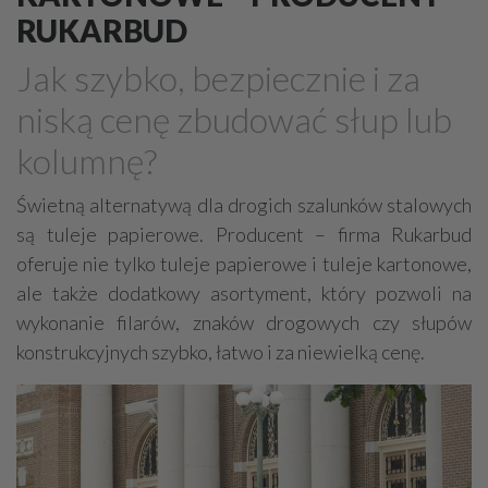
Drewno, konstrukcje drewniane
RUKARBUD
Farby, kleje, lakiery, emalie
Beton
Jak szybko, bezpiecznie i za
Cegły, pustaki, bloczki
Szalunki, szalunki kartonowe
niską cenę zbudować słup lub
Techniki zamocowań
Kostka brukowa, granitowa
kolumnę?
Beton komórkowy
Kruszywa
Systemy kominowe
Izolacje akustyczne
Składy budowlane
Świetną alternatywą dla drogich szalunków stalowych
są tuleje papierowe. Producent – firma Rukarbud
Stal, wyroby stalowe
Sklejki
Blachy
Szkło
oferuje nie tylko tuleje papierowe i tuleje kartonowe,
Tworzywa sztuczne
Styropian
System barw
ale także dodatkowy asortyment, który pozwoli na
Filtry
Metale
wykonanie filarów, znaków drogowych czy słupów
konstrukcyjnych szybko, łatwo i za niewielką cenę.