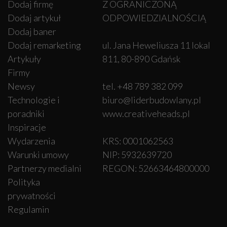
Dodaj firmę
Z OGRANICZONĄ
Dodaj artykuł
ODPOWIEDZIALNOŚCIĄ
Dodaj baner
Dodaj remarketing
ul. Jana Heweliusza 11 lokal
Artykuły
811, 80-890 Gdańsk
Firmy
Newsy
tel. +48 789 382 099
Technologie i
biuro@liderbudowlany.pl
poradniki
www.creativeheads.pl
Inspiracje
Wydarzenia
KRS: 0001062563
Warunki umowy
NIP: 5932639720
Partnerzy medialni
REGON: 52663464800000
Polityka
prywatności
Regulamin