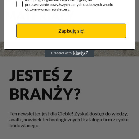
ELEKTRYCZNE
przetwarzanie powyższych danych osobowych w celu
otrzymywania newslettera.
MATERIAŁY
Zapisuję się!
JESTEŚ Z
BRANŻY?
Ten newsletter jest dla Ciebie! Zyskaj dostęp do wiedzy,
analiz, nowinek technologicznych i katalogu firm z rynku
budowlanego.