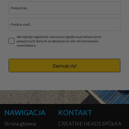
Akceptuję regulamin i wyrażam zgodę na przetwarzanie
powyższych danych osobowych w celu otrzymywania
newslettera.
Zapisuję się!
NAWIGACJA
KONTAKT
Strona główna
CREATIVE HEADS SPÓŁKA