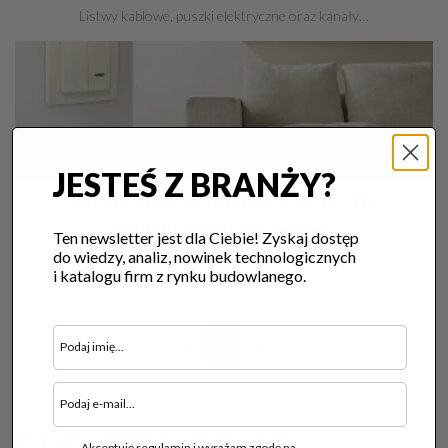
Listwy kablowe, puszki elektryczne oraz kanały…
JESTEŚ Z BRANŻY?
OSPRZĘT ELEKTRYCZNY PODTYNKOWY
28.04.2015 |
Elektryczne materiały
Ten newsletter jest dla Ciebie! Zyskaj dostęp
Każdy, kto choć trochę interesuje się…
do wiedzy, analiz, nowinek technologicznych
i katalogu firm z rynku budowlanego.
«
1
»
Akceptuję regulamin i wyrażam zgodę na