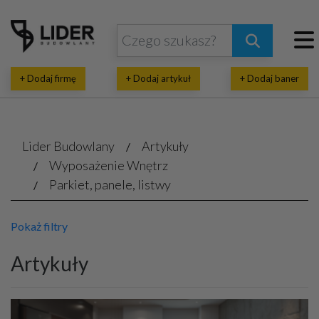
+ Dodaj firmę
+ Dodaj artykuł
+ Dodaj baner
Lider Budowlany
Artykuły
Wyposażenie Wnętrz
Parkiet, panele, listwy
Pokaż filtry
Artykuły