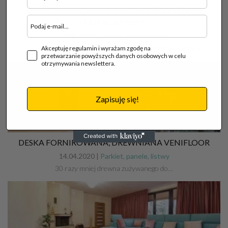
DESKA DREWNIANA NA PODŁOGĘ Z PEŁNYM
DORADZTWEM
12.03.2021 |
Parkiet, panele, listwy
Drewniane akcenty w architekturze wnętrz znajdziemy…
Akceptuję regulamin i wyrażam zgodę na
przetwarzanie powyższych danych osobowych w celu
otrzymywania newslettera.
Zapisuję się!
DESKA FORNIROWANA, DREWNIANA VENIFLOOR
14.04.2020 |
Parkiet, panele, listwy
30 razy mniej drewna zużywanego do…