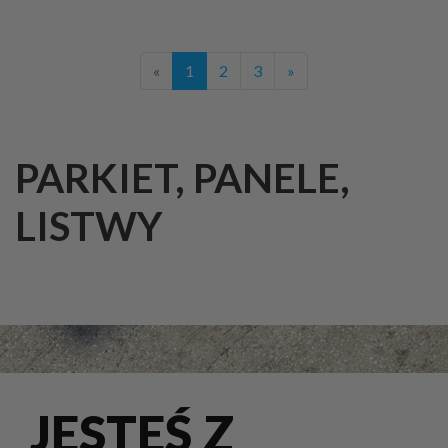
«
1
2
3
»
PARKIET, PANELE,
LISTWY
JESTEŚ Z