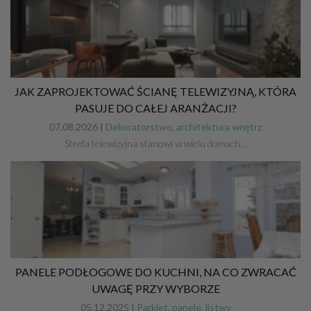
JAK ZAPROJEKTOWAĆ ŚCIANĘ TELEWIZYJNĄ, KTÓRA
PASUJE DO CAŁEJ ARANŻACJI?
07.08.2026 |
Dekoratorstwo, architektura wnętrz
Strefa telewizyjna stanowi w wielu domach…
PANELE PODŁOGOWE DO KUCHNI, NA CO ZWRACAĆ
UWAGĘ PRZY WYBORZE
05.12.2025 |
Parkiet, panele, listwy