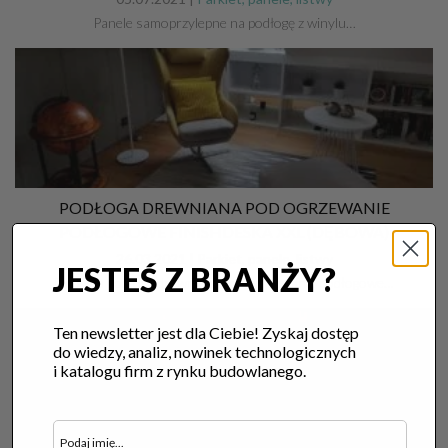
Panele samoprzylepne na podłogę z winylu…
PODŁOGA DREWNIANA POD OGRZEWANIE
PODŁOGOWE FINISHDESKA XXL (DĘBOWA)
26.03.2021 |
Parkiet, panele, listwy
JESTEŚ Z BRANŻY?
Dębowa podłoga drewniana pod ogrzewanie podłogowe…
Ten newsletter jest dla Ciebie! Zyskaj dostęp
do wiedzy, analiz, nowinek technologicznych
i katalogu firm z rynku budowlanego.