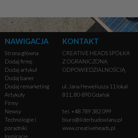
NAWIGACJA
KONTAKT
Strona główna
CREATIVE HEADS SPÓŁKA
Dodaj firmę
Z OGRANICZONĄ
Dodaj artykuł
ODPOWIEDZIALNOŚCIĄ
Dodaj baner
Dodaj remarketing
ul. Jana Heweliusza 11 lokal
Artykuły
811, 80-890 Gdańsk
Firmy
Newsy
tel. +48 789 382 099
Technologie i
biuro@liderbudowlany.pl
poradniki
www.creativeheads.pl
Inspiracje