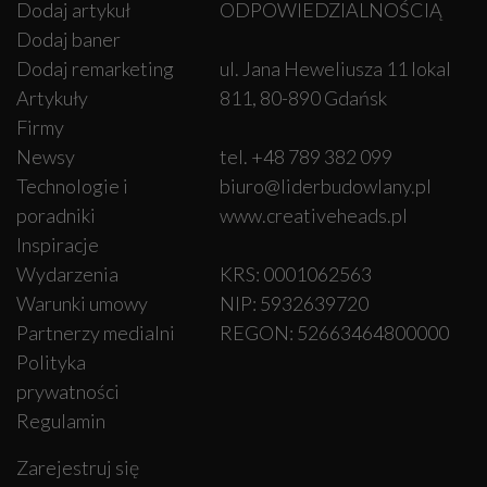
Dodaj artykuł
ODPOWIEDZIALNOŚCIĄ
Dodaj baner
Dodaj remarketing
ul. Jana Heweliusza 11 lokal
Artykuły
811, 80-890 Gdańsk
Firmy
Newsy
tel. +48 789 382 099
Technologie i
biuro@liderbudowlany.pl
poradniki
www.creativeheads.pl
Inspiracje
Wydarzenia
KRS: 0001062563
Warunki umowy
NIP: 5932639720
Partnerzy medialni
REGON: 52663464800000
Polityka
prywatności
Regulamin
Zarejestruj się