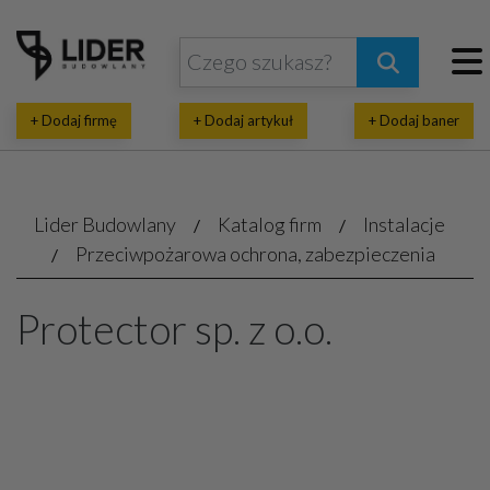
+ Dodaj firmę
+ Dodaj artykuł
+ Dodaj baner
Lider Budowlany
Katalog firm
Instalacje
Przeciwpożarowa ochrona, zabezpieczenia
Protector sp. z o.o.