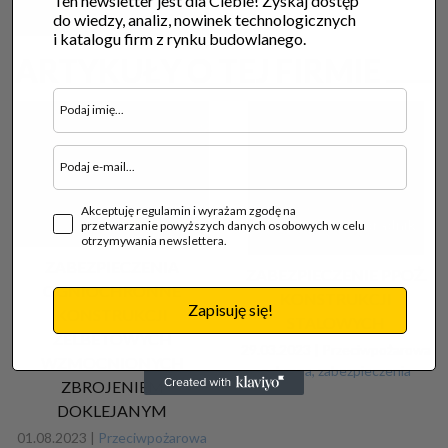
Ten newsletter jest dla Ciebie! Zyskaj dostęp
do wiedzy, analiz, nowinek technologicznych
i katalogu firm z rynku budowlanego.
ARTYKUŁY O TEJ FIRMIE
Akceptuję regulamin i wyrażam zgodę na
Technologia
Poradnik
przetwarzanie powyższych danych osobowych w celu
otrzymywania newslettera.
ZABEZPIECZENIA
ZABEZPIECZENIE PPOŻ.
OGNIOCHRONNE
KONSTRUKCJI
Zapisuję się!
KONSTRUKCJI
STALOWYCH
ŻELBETOWYCH
29.03.2023 |
Przeciwpożarowa
WZMOCNIONYCH
ochrona, zabezpieczenia
ZBROJENIEM
DOKLEJANYM
01.08.2023 |
Przeciwpożarowa