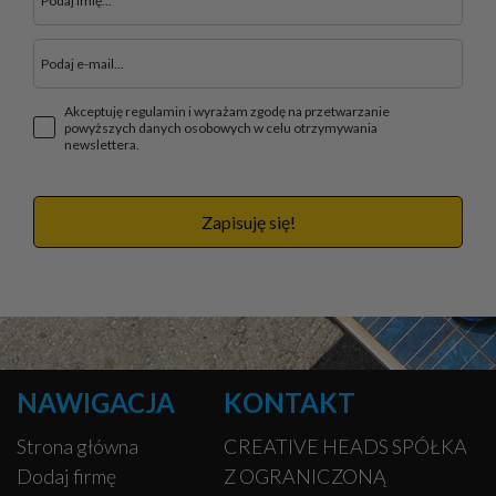
Akceptuję regulamin i wyrażam zgodę na przetwarzanie
powyższych danych osobowych w celu otrzymywania
newslettera.
Zapisuję się!
NAWIGACJA
KONTAKT
Strona główna
CREATIVE HEADS SPÓŁKA
Dodaj firmę
Z OGRANICZONĄ