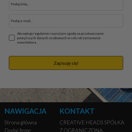
Akceptuję regulamin i wyrażam zgodę na przetwarzanie
powyższych danych osobowych w celu otrzymywania
newslettera.
Zapisuję się!
NAWIGACJA
KONTAKT
Strona główna
CREATIVE HEADS SPÓŁKA
Dodaj firmę
Z OGRANICZONĄ