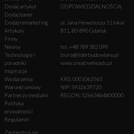
Dodaj artykuł
ODPOWIEDZIALNOŚCIĄ
Dodaj baner
Dodaj remarketing
ul. Jana Heweliusza 11 lokal
Artykuły
811, 80-890 Gdańsk
Firmy
Newsy
tel. +48 789 382 099
Technologie i
biuro@liderbudowlany.pl
poradniki
www.creativeheads.pl
Inspiracje
Wydarzenia
KRS: 0001062563
Warunki umowy
NIP: 5932639720
Partnerzy medialni
REGON: 52663464800000
Polityka
prywatności
Regulamin
Zarejestruj się