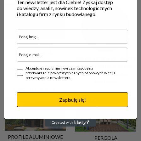
Ten newsletter jest dla Ciebie! Zyskaj dostęp
do wiedzy, analiz, nowinek technologicznych
i katalogu firm z rynku budowlanego.
Poradnik
NOWOCZESNE
ZADASZENIE NA
GRUPA CORIALIS - ZŁOTY
SAMOCHÓD
MEDAL OD ECOVADIS
Akceptuję regulamin i wyrażam zgodę na
09.09.2024 |
Garaże - budowa,
przetwarzanie powyższych danych osobowych w celu
24.09.2023 |
Aluminiowe
sprzedaż
otrzymywania newslettera.
konstrukcje
Carport Eco to nowoczesne
zadaszenie na samochód...
Zapisuję się!
PROFILE ALUMINIOWE
PERGOLA