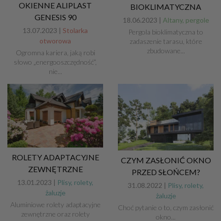
OKIENNE ALIPLAST
BIOKLIMATYCZNA
GENESIS 90
18.06.2023 |
Altany, pergole
13.07.2023 |
Stolarka
Pergola bioklimatyczna to
otworowa
zadaszenie tarasu, które
zbudowane...
Ogromna kariera, jaką robi
słowo „energooszczędność”,
nie...
ROLETY ADAPTACYJNE
CZYM ZASŁONIĆ OKNO
ZEWNĘTRZNE
PRZED SŁOŃCEM?
13.01.2023 |
Plisy, rolety,
31.08.2022 |
Plisy, rolety,
żaluzje
żaluzje
Aluminiowe rolety adaptacyjne
Choć pytanie o to, czym zasłonić
zewnętrzne oraz rolety
okno...