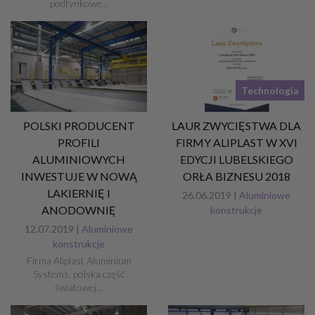
podtynkowe...
Technologia
POLSKI PRODUCENT
LAUR ZWYCIĘSTWA DLA
PROFILI
FIRMY ALIPLAST W XVI
ALUMINIOWYCH
EDYCJI LUBELSKIEGO
INWESTUJE W NOWĄ
ORŁA BIZNESU 2018
LAKIERNIĘ I
26.06.2019 |
Aluminiowe
ANODOWNIĘ
konstrukcje
12.07.2019 |
Aluminiowe
konstrukcje
Firma Aliplast Aluminium
Systems, polska część
światowej...