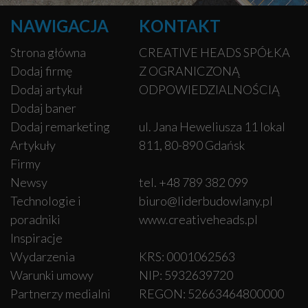
NAWIGACJA
KONTAKT
Strona główna
CREATIVE HEADS SPÓŁKA
Dodaj firmę
Z OGRANICZONĄ
Dodaj artykuł
ODPOWIEDZIALNOŚCIĄ
Dodaj baner
Dodaj remarketing
ul. Jana Heweliusza 11 lokal
Artykuły
811, 80-890 Gdańsk
Firmy
Newsy
tel. +48 789 382 099
Technologie i
biuro@liderbudowlany.pl
poradniki
www.creativeheads.pl
Inspiracje
Wydarzenia
KRS: 0001062563
Warunki umowy
NIP: 5932639720
Partnerzy medialni
REGON: 52663464800000