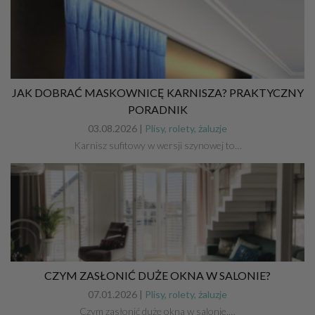
JAK DOBRAĆ MASKOWNICĘ KARNISZA? PRAKTYCZNY
PORADNIK
03.08.2026 |
Plisy, rolety, żaluzje
Karnisz sufitowy w wersji szynowej to…
CZYM ZASŁONIĆ DUŻE OKNA W SALONIE?
07.01.2026 |
Plisy, rolety, żaluzje
Czym zasłonić duże okna w salonie,…