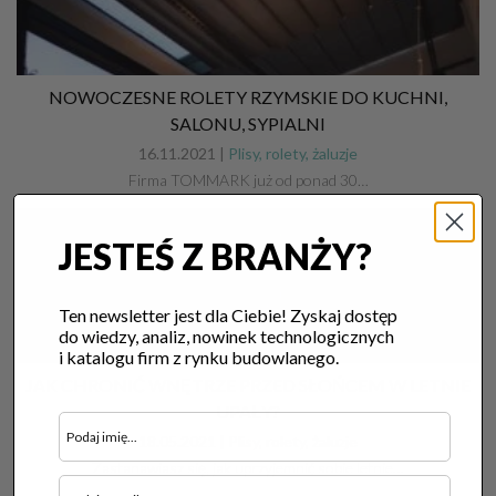
NOWOCZESNE ROLETY RZYMSKIE DO KUCHNI,
SALONU, SYPIALNI
16.11.2021 |
Plisy, rolety, żaluzje
Firma TOMMARK już od ponad 30…
JESTEŚ Z BRANŻY?
Ten newsletter jest dla Ciebie! Zyskaj dostęp
do wiedzy, analiz, nowinek technologicznych
i katalogu firm z rynku budowlanego.
JAK CHRONIĆ WNĘTRZE PRZED SŁOŃCEM W LETNIE
UPAŁY?
18.05.2021 |
Plisy, rolety, żaluzje
Zastanawiasz się, jak uprzyjemnić sobie letnie…