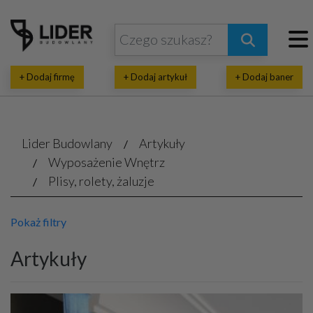
+ Dodaj firmę
+ Dodaj artykuł
+ Dodaj baner
Lider Budowlany
Artykuły
Wyposażenie Wnętrz
Plisy, rolety, żaluzje
Pokaż filtry
Artykuły