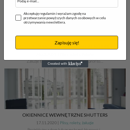
Akceptuję regulamin i wyrażam zgodę na
przetwarzanie powyższych danych osobowych w celu
otrzymywania newslettera.
Zapisuję się!
ŻALUZJE FASADOWE SKYFLOW OD ALUPROF
26.03.2021 |
Plisy, rolety, żaluzje
Żaluzje fasadowe SkyFlow firmy Aluprof to…
OKIENNICE WEWNĘTRZNE SHUTTERS
17.11.2020 |
Plisy, rolety, żaluzje
Projektujesz dom lub przestrzeń biurową i…