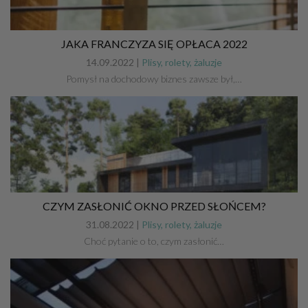
JAKA FRANCZYZA SIĘ OPŁACA 2022
14.09.2022 |
Plisy, rolety, żaluzje
Pomysł na dochodowy biznes zawsze był,…
CZYM ZASŁONIĆ OKNO PRZED SŁOŃCEM?
31.08.2022 |
Plisy, rolety, żaluzje
Choć pytanie o to, czym zasłonić…