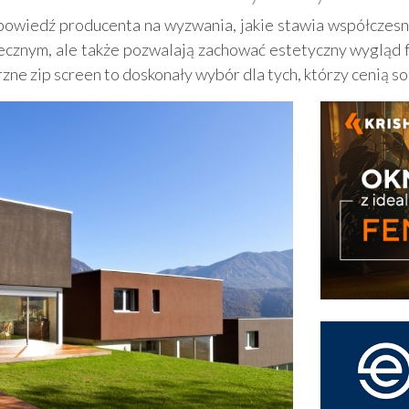
dpowiedź producenta na wyzwania, jakie stawia współczesna
znym, ale także pozwalają zachować estetyczny wygląd fas
ne zip screen to doskonały wybór dla tych, którzy cenią s