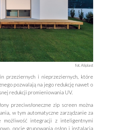
fot. Aliplast
 przeziernych i nieprzeziernych, które
cznego pozwalają na jego redukcję nawet o
snej redukcji promieniowania UV.
łony przeciwsłoneczne zip screen można
nia, w tym automatyczne zarządzanie za
 możliwość integracji z inteligentnymi
wo, opcje grupowania osłon i instalacja