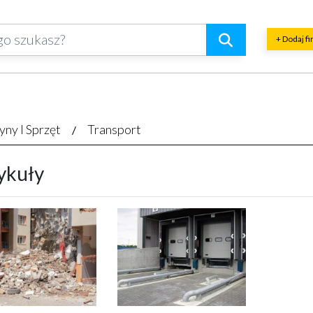
+ Dodaj f
ny I Sprzęt
Transport
ykuły