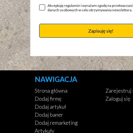
Akceptuję regulamin i wyrażam zgodę na przetwarzan
danych osobowych w celu otrzymywania newslettera.
Zapisuję się!
NAWIGACJA
Strona główna
Zarejestruj 
Dodaj firmę
Zaloguj się
Dodaj artykuł
Dodaj baner
Dodaj remarketing
Artykuły