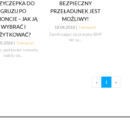
ZYCZEPKA DO
BEZPIECZNY
GRUZU PO
PRZEŁADUNEK JEST
ONCIE – JAK JĄ
MOŻLIWY!
WYBRAĆ I
18.04.2018 |
Transport
ŻYTKOWAĆ?
Zaostrzające się przepisy BHP
nie są…
05.2026 |
Transport
, pod koniec remontu
należy się…
«
1
»