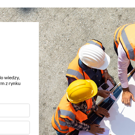
do wiedzy,
rm z rynku