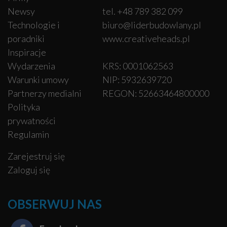
Newsy
tel. +48 789 382 099
Technologie i
biuro@liderbudowlany.pl
poradniki
www.creativeheads.pl
Inspiracje
Wydarzenia
KRS: 0001062563
Warunki umowy
NIP: 5932639720
Partnerzy medialni
REGON: 52663464800000
Polityka
prywatności
Regulamin
Zarejestruj się
Zaloguj się
OBSERWUJ NAS