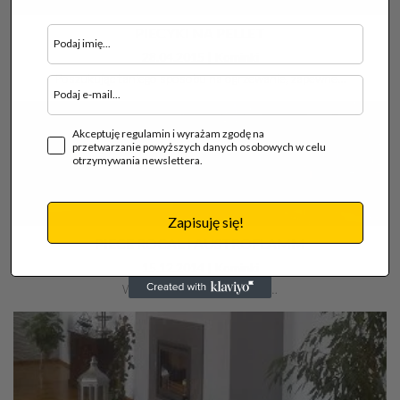
PIECYKI NA PELLET
28.04.2015 |
Kominki
Poszukując taniego sposobu na ogrzewanie, zapewne…
Akceptuję regulamin i wyrażam zgodę na
przetwarzanie powyższych danych osobowych w celu
otrzymywania newslettera.
Zapisuję się!
PIECE ROCAL I AUSTROFLAMM
15.12.2014 |
Kominki
W dawnych (choć nie aż tak…