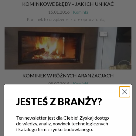
KOMINKOWE BŁĘDY – JAK ICH UNIKAĆ
15.01.2016 |
Kominki
Kominek to urządzenie, które oprócz funkcji…
KOMINEK W RÓŻNYCH ARANŻACJACH
08.07.2015 |
Kominki
Klasyczny, nowoczesny, elegancki z marmurową obudową…
JESTEŚ Z BRANŻY?
Ten newsletter jest dla Ciebie! Zyskaj dostęp
do wiedzy, analiz, nowinek technologicznych
i katalogu firm z rynku budowlanego.