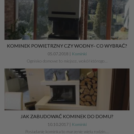
KOMINEK POWIETRZNY CZY WODNY– CO WYBRAĆ?
05.07.2018 |
Kominki
Ognisko domowe to miejsce, wokół którego…
JAK ZABUDOWAĆ KOMINEK DO DOMU?
10.10.2017 |
Kominki
Posiadanie kominka to marzenie wielu rodzin.…