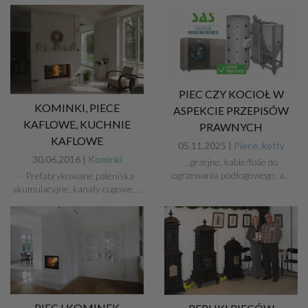
PIEC CZY KOCIOŁ W
KOMINKI, PIECE
ASPEKCIE PRZEPISÓW
KAFLOWE, KUCHNIE
PRAWNYCH
KAFLOWE
05.11.2025 |
Piece, kotły
30.06.2016 |
Kominki
...grzejne, kable/folie do
ogrzewania podłogowego, a…
- Prefabrykowane paleniska
akumulacyjne, kanały cugowe,…
PIEC I KOMINEK