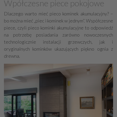
Wpółczesne piece pokojowe
Meble - okucia, akcesoria
Plisy, rolety, żaluzje
Dlaczego warto mieć pieco kominek akumulacyjny? –
Kominki
Schody, akcesoria
bo można mieć „piec i kominek w jednym”. Współczesne
Stolarka otworowa - okucia, akcesoria
piece, czyli pieco kominki akumulacyjne to odpowiedź
Poręcze, balustrady, barierki
na potrzebę posiadania zarówno nowoczesnych
Płytki, glazura, terakota
Dywany, wykładziny
technologicznie instalacji grzewczych, jak i
oryginalnych kominków ukazujących piękno ognia z
Sztukateria
Mozaiki i dekoracje szklane
drewna.