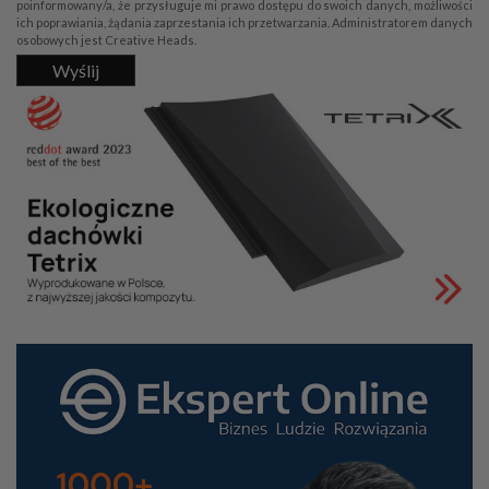
poinformowany/a, że przysługuje mi prawo dostępu do swoich danych, możliwości
ich poprawiania, żądania zaprzestania ich przetwarzania. Administratorem danych
osobowych jest Creative Heads.
Wyślij