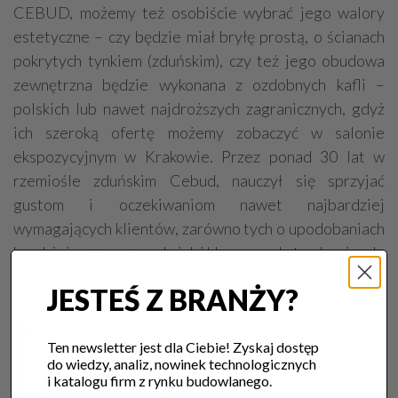
CEBUD, możemy też osobiście wybrać jego walory
estetyczne – czy będzie miał bryłę prostą, o ścianach
pokrytych tynkiem (zduńskim), czy też jego obudowa
zewnętrzna będzie wykonana z ozdobnych kafli –
polskich lub nawet najdroższych zagranicznych, gdyż
ich szeroką ofertę możemy zobaczyć w salonie
ekspozycyjnym w Krakowie. Przez ponad 30 lat w
rzemiośle zduńskim Cebud, nauczył się sprzyjać
gustom i oczekiwaniom nawet najbardziej
wymagających klientów, zarówno tych o upodobaniach
bardziej nowoczesnych, jak i klasycznych, tradycyjnych.
JESTEŚ Z BRANŻY?
Ten newsletter jest dla Ciebie! Zyskaj dostęp
do wiedzy, analiz, nowinek technologicznych
i katalogu firm z rynku budowlanego.