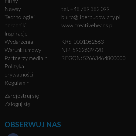
Firmy
Newsy
tel. +48 789 382 099
Technologie i
biuro@liderbudowlany.pl
poradniki
www.creativeheads.pl
Inspiracje
Wydarzenia
KRS: 0001062563
Warunki umowy
NIP: 5932639720
Partnerzy medialni
REGON: 52663464800000
Polityka
prywatności
Regulamin
Zarejestruj się
Zaloguj się
OBSERWUJ NAS