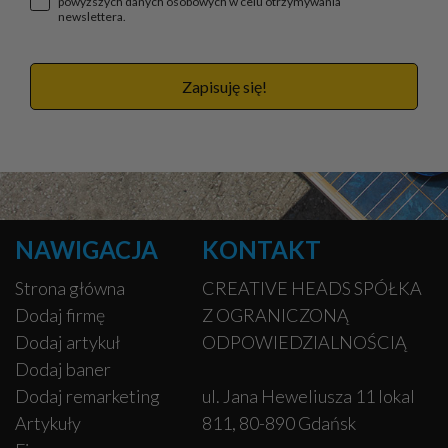
powyższych danych osobowych w celu otrzymywania
newslettera.
Zapisuję się!
NAWIGACJA
KONTAKT
Strona główna
CREATIVE HEADS SPÓŁKA
Dodaj firmę
Z OGRANICZONĄ
Dodaj artykuł
ODPOWIEDZIALNOŚCIĄ
Dodaj baner
Dodaj remarketing
ul. Jana Heweliusza 11 lokal
Artykuły
811, 80-890 Gdańsk