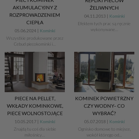
REPLIKI PIECÓW
AKUMULACYJNY Z
ŻELIWNYCH
ROZPROWADZENIEM
04.11.2013 |
Kominki
CIEPŁA
Efektem tych prac są ręcznie
wykonywane…
05.06.2024 |
Kominki
Wszystkie produkowane przez
Cebud piecokominki i…
PIECE NA PELLET,
KOMINEK POWIETRZNY
WKŁADY KOMINKOWE,
CZY WODNY– CO
PIECE WOLNOSTOJĄCE
WYBRAĆ?
10.05.2017 |
Kominki
05.07.2018 |
Kominki
Znajdą tu coś dla siebie
Ognisko domowe to miejsce,
miłośnicy…
wokół którego od...