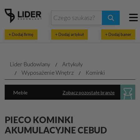
+ Dodaj firmę
+ Dodaj artykuł
+ Dodaj baner
Lider Budowlany
Artykuły
Wyposażenie Wnętrz
Kominki
Meble
Zobacz pozostałe branże
Dekoratorstwo, architektura wnętrz
Oświetlenie
Parkiet, panele, listwy
PIECO KOMINKI
Sanitarne akcesoria, urządzenia
AKUMULACYJNE CEBUD
Marmur, granit, kamień naturalny