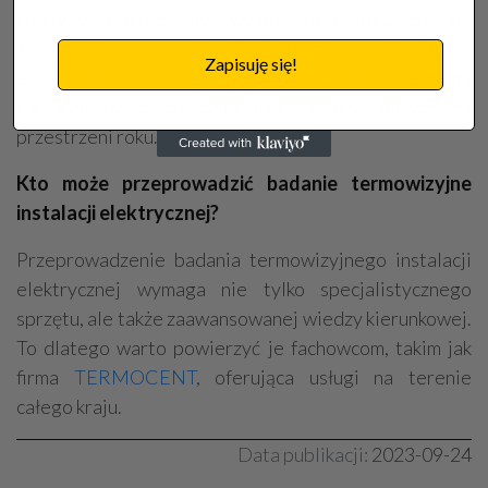
straty w postaci zbyt wysokiego poboru energii.
Zwłaszcza w przedsiębiorstwach stosujących
Zapisuję się!
energochłonne procesy produkcyjne, koszty te mogą
się kumulować do dziesiątek tysięcy złotych na
przestrzeni roku.
Kto może przeprowadzić badanie termowizyjne
instalacji elektrycznej?
Przeprowadzenie badania termowizyjnego instalacji
elektrycznej wymaga nie tylko specjalistycznego
sprzętu, ale także zaawansowanej wiedzy kierunkowej.
To dlatego warto powierzyć je fachowcom, takim jak
firma
TERMOCENT
, oferująca usługi na terenie
całego kraju.
Data publikacji:
2023-09-24