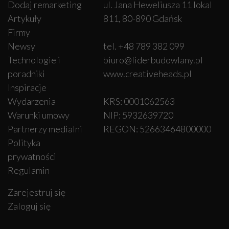
Dodaj remarketing
ul. Jana Heweliusza 11 lokal
Artykuły
811, 80-890 Gdańsk
Firmy
Newsy
tel. +48 789 382 099
Technologie i
biuro@liderbudowlany.pl
poradniki
www.creativeheads.pl
Inspiracje
Wydarzenia
KRS: 0001062563
Warunki umowy
NIP: 5932639720
Partnerzy medialni
REGON: 52663464800000
Polityka
prywatności
Regulamin
Zarejestruj się
Zaloguj się