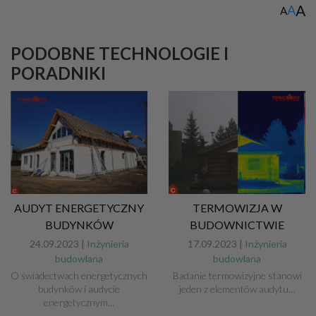
A
A
A
PODOBNE TECHNOLOGIE I
PORADNIKI
AUDYT ENERGETYCZNY
TERMOWIZJA W
BUDYNKÓW
BUDOWNICTWIE
24.09.2023 |
Inżynieria
17.09.2023 |
Inżynieria
budowlana
budowlana
O świadectwach energetycznych
Badanie termowizyjne stanowi
budynków i audycie
jeden z elementów audytu...
energetycznym...