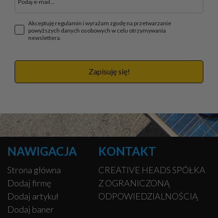
Akceptuję regulamin i wyrażam zgodę na przetwarzanie
powyższych danych osobowych w celu otrzymywania
newslettera.
Zapisuję się!
NAWIGACJA
KONTAKT
Strona główna
CREATIVE HEADS SPÓŁKA
Dodaj firmę
Z OGRANICZONĄ
Dodaj artykuł
ODPOWIEDZIALNOŚCIĄ
Dodaj baner