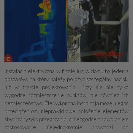
Instalacja elektryczna w firmie lub w domu to jeden z
obszarów, na który należy położyć szczególny nacisk,
już w trakcie projektowania. Liczy się nie tylko
wygodne rozmieszczenie punktów, ale również ich
bezpieczeństwo. Źle wykonana instalacja może ulegać
przeciążeniom, nieprawidłowe położenie elementów
stwarza ryzyko przegrzania, a niezgodne z powołaniem
zastosowanie niejednokrotnie prowadzi do