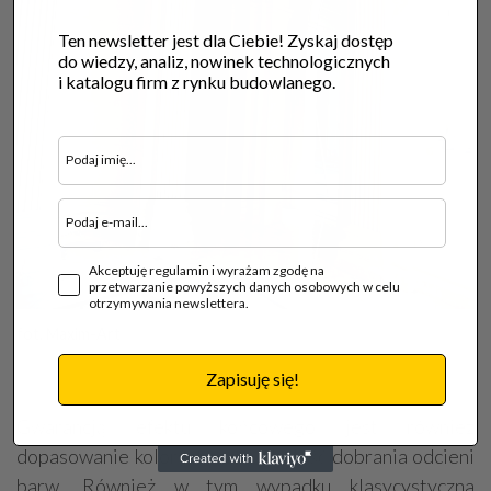
Ten newsletter jest dla Ciebie! Zyskaj dostęp
do wiedzy, analiz, nowinek technologicznych
i katalogu firm z rynku budowlanego.
Akceptuję regulamin i wyrażam zgodę na
przetwarzanie powyższych danych osobowych w celu
otrzymywania newslettera.
fot. Maxim-Art
Zapisuję się!
Gwarancją efektu końcowego jest również
dopasowanie kolorystyczne, dbałość dobrania odcieni
barw. Również w tym wypadku klasycystyczna