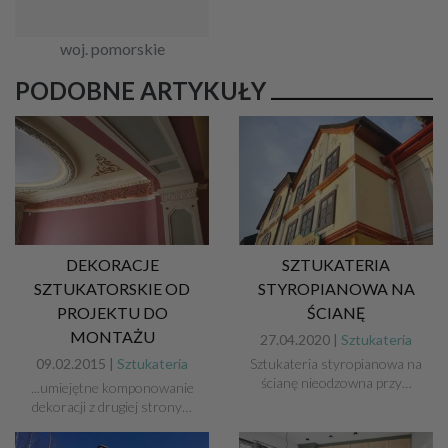
woj. pomorskie
PODOBNE ARTYKUŁY
DEKORACJE
SZTUKATERIA
SZTUKATORSKIE OD
STYROPIANOWA NA
PROJEKTU DO
ŚCIANĘ
MONTAŻU
27.04.2020 |
Sztukateria
09.02.2015 |
Sztukateria
Sztukateria styropianowa na
ścianę nieodzowna przy…
...umiejętne komponowanie
dekoracji z drugiej strony…