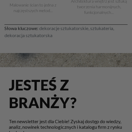
Architektura wnętrz jest sztuką
Malowanie ścian to jedna z
tworzenia harmonijnych,
najczęstszych metod...
funkcjonalnych...
Słowa kluczowe:
dekoracje sztukatorskie, sztukateria,
dekoracja sztukatorska
JESTEŚ Z
BRANŻY?
Ten newsletter jest dla Ciebie! Zyskaj dostęp do wiedzy,
analiz, nowinek technologicznych i katalogu firm z rynku