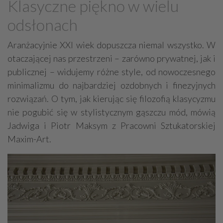
Klasyczne piękno w wielu
Deweloperzy
Garaże - budowa, sprzedaż
odsłonach
Metaloplastyka, kowalstwo artystyczne
Domy ekologiczne
Uzdatnianie wody
Aranżacyjnie XXI wiek dopuszcza niemal wszystko. W
otaczającej nas przestrzeni – zarówno prywatnej, jak i
Prace ziemne, fundamenty, wykopy
Ogrody zimowe
publicznej – widujemy różne style, od nowoczesnego
Obiekty rolnicze
Studnie
Finanse
minimalizmu do najbardziej ozdobnych i finezyjnych
Elewacje, docieplenia
Stalowe konstrukcje
rozwiązań. O tym, jak kierując się filozofią klasycyzmu
Remonty, renowacje
Osuszanie
Obiekty sportowe
nie pogubić się w stylistycznym gąszczu mód, mówią
Jadwiga i Piotr Maksym z Pracowni Sztukatorskiej
Sauny, SPA
Maxim-Art.
Ekspertyzy budowlane / ochrona środowiska
Drogi - budowa, sprzęt, usługi
Brukarstwo
Tartaki
Stolarskie usługi
Ślusarstwo, metale - obróbka
Wykonanie pod klucz
Rozbiórki, wyburzenia
Inżynieria budowlana
Nadzór budowlany