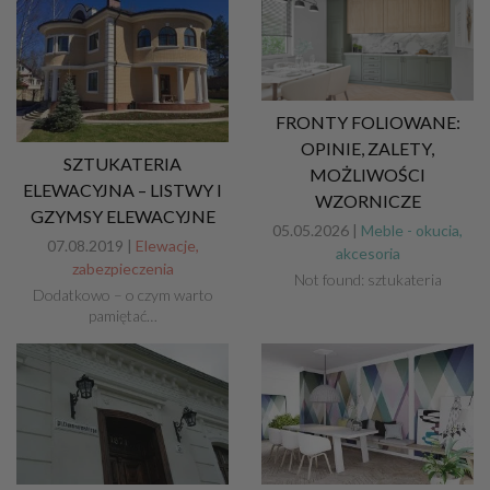
FRONTY FOLIOWANE:
OPINIE, ZALETY,
SZTUKATERIA
MOŻLIWOŚCI
ELEWACYJNA – LISTWY I
WZORNICZE
GZYMSY ELEWACYJNE
05.05.2026 |
Meble - okucia,
07.08.2019 |
Elewacje,
akcesoria
zabezpieczenia
Not found: sztukateria
Dodatkowo – o czym warto
pamiętać…