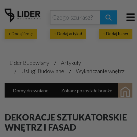
+ Dodaj firmę
+ Dodaj artykuł
+ Dodaj baner
Lider Budowlany
Artykuły
Usługi Budowlane
Wykańczanie wnętrz
Domy drewniane
Zobacz pozostałe branże
Domy prefabrykowane
Natryski pianki
Inwestycje budowlane
Wykańczanie wnętrz
DEKORACJE SZTUKATORSKIE
Parkiety, panele, tarasy
WNĘTRZ I FASAD
Architektoniczne, projektowe biura
Termoizolacja