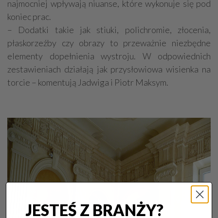
najmocniej wpływają niuanse, które wykonuje się pod
koniec prac.
– Dodatki takie jak stiuki, polichromie, złocenia,
płaskorzeźby czy obrazy to przeważnie niezbędne
elementy dopełnienia wystroju. W odpowiednich
zestawieniach działają jak przysłowiowa wisienka na
torcie – komentują Jadwiga i Piotr Maksym.
JESTEŚ Z BRANŻY?