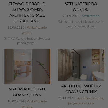
ELEWACJE, PROFILE,
SZTUKATERIE DO
LISTWY, GZYMSY,
WNĘTRZ
ARCHITEKTURA ZE
28.09.2015 |
Sztukateria
STYROPIANU
Sztukateria, czyli jak estetycznie
wykończyć wnętrze…
23.06.2016 |
Wykańczanie
wnętrz
STYRO Walory tego z łatwością
poddającego…
ARCHITEKT WNĘTRZ
MALOWANIE ŚCIAN,
GDAŃSK CENNIK
GDAŃSK, CENA
29.11.2023 |
Architektoniczne,
13.02.2024 |
Wykańczanie
projektowe biura
wnętrz