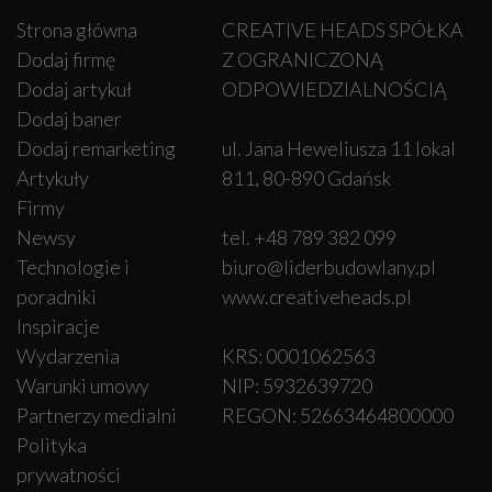
Strona główna
CREATIVE HEADS SPÓŁKA
Dodaj firmę
Z OGRANICZONĄ
Dodaj artykuł
ODPOWIEDZIALNOŚCIĄ
Dodaj baner
Dodaj remarketing
ul. Jana Heweliusza 11 lokal
Artykuły
811, 80-890 Gdańsk
Firmy
Newsy
tel. +48 789 382 099
Technologie i
biuro@liderbudowlany.pl
poradniki
www.creativeheads.pl
Inspiracje
Wydarzenia
KRS: 0001062563
Warunki umowy
NIP: 5932639720
Partnerzy medialni
REGON: 52663464800000
Polityka
prywatności