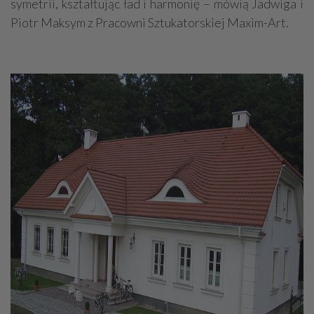
symetrii, kształtując ład i harmonię – mówią Jadwiga i
Piotr Maksym z Pracowni Sztukatorskiej Maxim-Art.