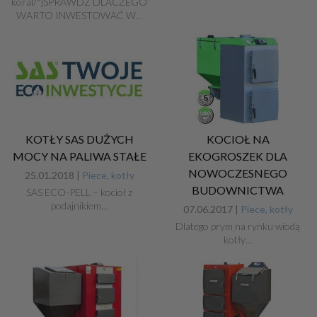
koral/"]SPRAWDŹ DLACZEGO
WARTO INWESTOWAĆ W…
KOTŁY SAS DUŻYCH
KOCIOŁ NA
MOCY NA PALIWA STAŁE
EKOGROSZEK DLA
NOWOCZESNEGO
25.01.2018 |
Piece, kotły
BUDOWNICTWA
SAS ECO-PELL – kocioł z
podajnikiem…
07.06.2017 |
Piece, kotły
Dlatego prym na rynku wiodą
kotły…