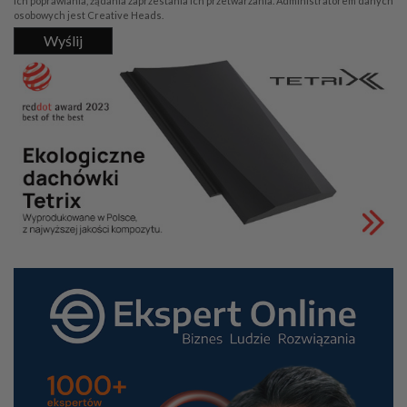
ich poprawiania, żądania zaprzestania ich przetwarzania. Administratorem danych
osobowych jest Creative Heads.
Wyślij