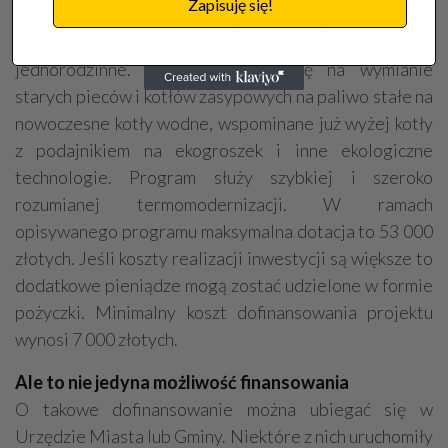
Zapisuję się!
„Czyste Powietrze” to program, którego celem jest
zmniejszenie emisji pyłów do atmosfery przez domy
jednorodzinne. Program skupia się na wymianie
starych pieców i kotłów zasypowych na paliwo stałe na
nowoczesne kotły wodne, wspominane już wyżej kotły
z podajnikiem na ekogroszek i inne ekologiczne
technologie. Program służy szybkiej i szeroko
rozumianej termomodernizacji. W ramach
opisywanego programu maksymalna dotacja to 53 000
złotych. Jeśli koszty realizacji inwestycji są większe to
dodatkowe pieniądze mogą zostać udzielone w formie
pożyczki. Minimalny koszt dofinansowania projektu
wynosi 7 000 złotych.
Ale to nie jedyna możliwość finansowania
O takowe dofinansowanie można ubiegać się w
Urzędzie Miasta lub Gminy. Niektóre z nich uruchomiły