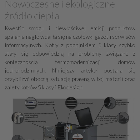
Nowoczesne i ekologiczne
Grzejniki
Hydraulika
źródło ciepła
Energetyczne instalacje, urządzenia
Materiały hydrauliczne
Kwestia smogu i niewłaściwej emisji produktów
spalania nagle wdarła się na czołówki gazet i serwisów
Przeciwpożarowa ochrona, zabezpieczenia
informacyjnych. Kotły z podajnikiem 5 klasy szybko
Elektroinstalatorstwo
Systemy energooszczędne
stały się odpowiedzią na problemy związane z
Systemy nawilżania powietrza
Systemy odwodnień
koniecznością termomodernizacji domów
Elektryczne materiały
Przemysłowe instalacje
jednorodzinnych. Niniejszy artykuł postara się
przybliżyć obecną sytuację prawną w tej materii oraz
Alarmowe systemy, monitoring
Hydrotechnika
zalety kotłów 5 klasy i Ekodesign.
Kable, przewody
Odkurzacze centralne