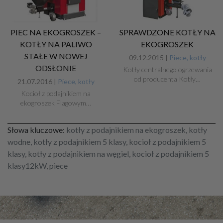
PIEC NA EKOGROSZEK –
SPRAWDZONE KOTŁY NA
KOTŁY NA PALIWO
EKOGROSZEK
STAŁE W NOWEJ
09.12.2015 |
Piece, kotły
ODSŁONIE
Kotły centralnego ogrzewania
od producenta Kotły…
21.07.2016 |
Piece, kotły
Kocioł z podajnikiem na
ekogroszek Flagowym…
Słowa kluczowe:
kotły z podajnikiem na ekogroszek, kotły
wodne, kotły z podajnikiem 5 klasy, kocioł z podajnikiem 5
klasy, kotły z podajnikiem na węgiel, kocioł z podajnikiem 5
klasy12kW, piece