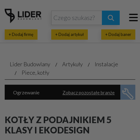
+ Dodaj firmę
+ Dodaj artykuł
+ Dodaj baner
Lider Budowlany
Artykuły
Instalacje
Piece, kotły
Ogrzewanie
Zobacz pozostałe branże
Energia ekologiczna
Klimatyzacja, wentylacja
Piece, kotły
KOTŁY Z PODAJNIKIEM 5
Rekuperacja, pompy ciepła
KLASY I EKODESIGN
Wodno-kanalizacyjne usługi
Automatyka domowa