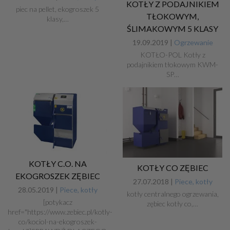
KOTŁY Z PODAJNIKIEM
piec na pellet, ekogroszek 5
TŁOKOWYM,
klasy,…
ŚLIMAKOWYM 5 KLASY
19.09.2019 |
Ogrzewanie
KOTŁO-POL Kotły z
podajnikiem tłokowym KWM-
SP…
KOTŁY C.O. NA
KOTŁY CO ZĘBIEC
EKOGROSZEK ZĘBIEC
27.07.2018 |
Piece, kotły
28.05.2019 |
Piece, kotły
kotły centralnego ogrzewania,
[potykacz
zębiec kotły co,…
href="https://www.zebiec.pl/kotly-
co/kociol-na-ekogroszek-