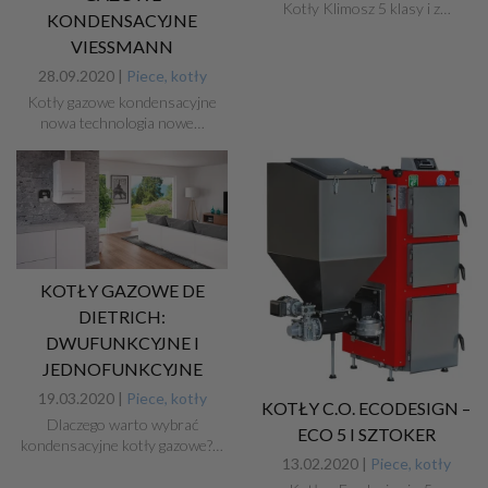
Kotły Klimosz 5 klasy i z…
KONDENSACYJNE
VIESSMANN
28.09.2020 |
Piece, kotły
Kotły gazowe kondensacyjne
nowa technologia nowe…
KOTŁY GAZOWE DE
DIETRICH:
DWUFUNKCYJNE I
JEDNOFUNKCYJNE
19.03.2020 |
Piece, kotły
KOTŁY C.O. ECODESIGN –
Dlaczego warto wybrać
ECO 5 I SZTOKER
kondensacyjne kotły gazowe?…
13.02.2020 |
Piece, kotły