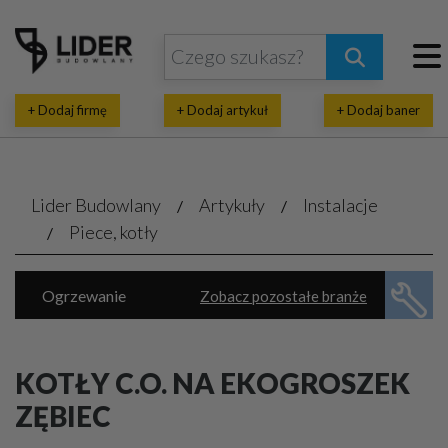
+ Dodaj firmę
+ Dodaj artykuł
+ Dodaj baner
Lider Budowlany
Artykuły
Instalacje
Piece, kotły
Ogrzewanie
Zobacz pozostałe branże
Energia ekologiczna
Klimatyzacja, wentylacja
Piece, kotły
KOTŁY C.O. NA EKOGROSZEK
Rekuperacja, pompy ciepła
ZĘBIEC
Wodno-kanalizacyjne usługi
Automatyka domowa