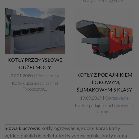
Kotły z Ecodesign i z 5…
KOTŁY PRZEMYSŁOWE
DUŻEJ MOCY
KOTŁY Z PODAJNIKIEM
27.01.2020 |
Piece, kotły
TŁOKOWYM,
Kotły dużej mocy na miał
Typoszereg…
ŚLIMAKOWYM 5 KLASY
19.09.2019 |
Ogrzewanie
Kotły z podajnikiem tłokowym –
opinie…
Słowa kluczowe:
kotły, ogrzewanie, kocioł koral, kotły
zębiec, palniki do pelletu, kotły zębiec opinie, kotły c.o. na