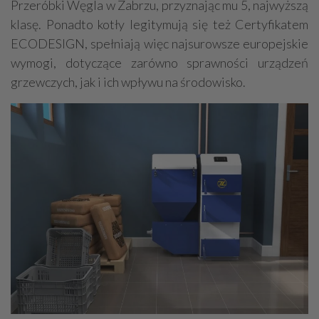
Przeróbki Węgla w Zabrzu, przyznając mu 5, najwyższą
klasę. Ponadto kotły legitymują się też Certyfikatem
ECODESIGN, spełniają więc najsurowsze europejskie
wymogi, dotyczące zarówno sprawności urządzeń
grzewczych, jak i ich wpływu na środowisko.