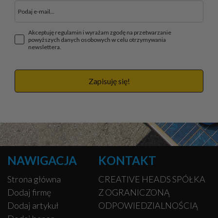
Akceptuję regulamin i wyrażam zgodę na przetwarzanie
powyższych danych osobowych w celu otrzymywania
newslettera.
Zapisuję się!
NAWIGACJA
KONTAKT
Strona główna
CREATIVE HEADS SPÓŁKA
Dodaj firmę
Z OGRANICZONĄ
Dodaj artykuł
ODPOWIEDZIALNOŚCIĄ