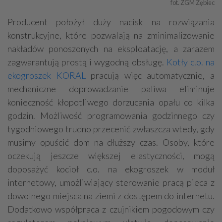
fot. ZGM Zębiec
Producent położył duży nacisk na rozwiązania
konstrukcyjne, które pozwalają na zminimalizowanie
nakładów ponoszonych na eksploatację, a zarazem
zagwarantują prostą i wygodną obsługę.
Kotły c.o. na
ekogroszek KORAL
pracują więc automatycznie, a
mechaniczne doprowadzanie paliwa eliminuje
konieczność kłopotliwego dorzucania opału co kilka
godzin. Możliwość programowania godzinnego czy
tygodniowego trudno przecenić zwłaszcza wtedy, gdy
musimy opuścić dom na dłuższy czas. Osoby, które
oczekują jeszcze większej elastyczności, mogą
doposażyć kocioł c.o. na ekogroszek w moduł
internetowy, umożliwiający sterowanie pracą pieca z
dowolnego miejsca na ziemi z dostępem do internetu.
Dodatkowo współpraca z czujnikiem pogodowym czy