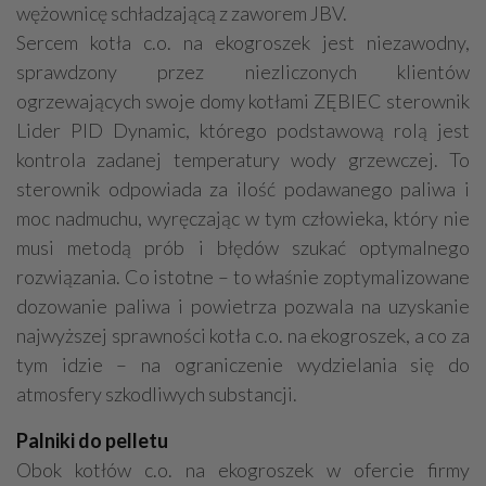
wężownicę schładzającą z zaworem JBV.
Sercem kotła c.o. na ekogroszek jest niezawodny,
sprawdzony przez niezliczonych klientów
ogrzewających swoje domy kotłami ZĘBIEC sterownik
Lider PID Dynamic, którego podstawową rolą jest
kontrola zadanej temperatury wody grzewczej. To
sterownik odpowiada za ilość podawanego paliwa i
moc nadmuchu, wyręczając w tym człowieka, który nie
musi metodą prób i błędów szukać optymalnego
rozwiązania. Co istotne – to właśnie zoptymalizowane
dozowanie paliwa i powietrza pozwala na uzyskanie
najwyższej sprawności kotła c.o. na ekogroszek, a co za
tym idzie – na ograniczenie wydzielania się do
atmosfery szkodliwych substancji.
Palniki do pelletu
Obok kotłów c.o. na ekogroszek w ofercie firmy