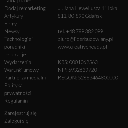
Dodaj baner
Dodaj remarketing
ul. Jana Heweliusza 11 lokal
Artykuły
811, 80-890 Gdańsk
Firmy
Newsy
tel. +48 789 382 099
Technologie i
biuro@liderbudowlany.pl
poradniki
www.creativeheads.pl
Inspiracje
Wydarzenia
KRS: 0001062563
Warunki umowy
NIP: 5932639720
Partnerzy medialni
REGON: 52663464800000
Polityka
prywatności
Regulamin
Zarejestruj się
Zaloguj się