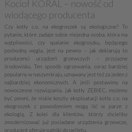
Kocioł KORAL – nowość od
Grzejniki
Hydraulika
wiodącego producenta
Energetyczne instalacje, urządzenia
Materiały hydrauliczne
Czy kotły c.o. na ekogroszek są ekologiczne? To
pytanie, które zadaje sobie niejedna osoba, która ma
Przeciwpożarowa ochrona, zabezpieczenia
wątpliwości, czy spalanie ekogroszku, będącego
Elektroinstalatorstwo
Systemy energooszczędne
pochodną węgla, jest na pewno – jak deklarują to
Systemy nawilżania powietrza
Systemy odwodnień
producenci urządzeń grzewczych – przyjazne
Elektryczne materiały
Przemysłowe instalacje
środowisku. Ten sposób ogrzewania, coraz bardziej
popularny w naszym kraju, uznawany jest też za jeden z
Alarmowe systemy, monitoring
Hydrotechnika
najbardziej ekonomicznych. A jeśli postawimy na
Kable, przewody
Odkurzacze centralne
nowoczesne rozwiązania, jak kotły ZĘBIEC, możemy
być pewni, że niskie koszty eksploatacji kotła c.o. na
ekogroszek z powodzeniem mogą iść w parze z
ekologią. Z kolei dla klientów, którzy chcieliby
zmodernizować już posiadane urządzenia grzewcze,
producent oferuje palniki do pelletu.