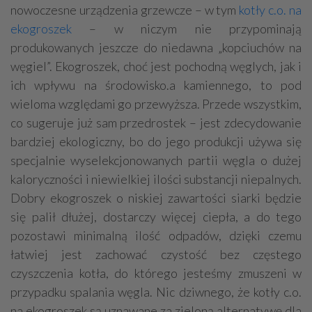
nowoczesne urządzenia grzewcze – w tym
kotły c.o. na
ekogroszek
– w niczym nie przypominają
produkowanych jeszcze do niedawna „kopciuchów na
węgiel”. Ekogroszek, choć jest pochodną węglych, jak i
ich wpływu na środowisko.a kamiennego, to pod
wieloma względami go przewyższa. Przede wszystkim,
co sugeruje już sam przedrostek – jest zdecydowanie
bardziej ekologiczny, bo do jego produkcji używa się
specjalnie wyselekcjonowanych partii węgla o dużej
kaloryczności i niewielkiej ilości substancji niepalnych.
Dobry ekogroszek o niskiej zawartości siarki będzie
się palił dłużej, dostarczy więcej ciepła, a do tego
pozostawi minimalną ilość odpadów, dzięki czemu
łatwiej jest zachować czystość bez częstego
czyszczenia kotła, do którego jesteśmy zmuszeni w
przypadku spalania węgla. Nic dziwnego, że kotły c.o.
na ekogroszek są uznawane za zieloną alternatywę dla