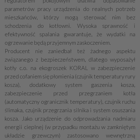
regulatorem pokojowym ułatwia dopasowanie
parametrów pracy urządzenia do realnych potrzeb
mieszkańców, którzy mogą sterować nim bez
schodzenia do kotłowni. Wysoka sprawność i
efektywność spalania gwarantuje, że wydatki na
ogrzewanie będą przyjemnym zaskoczeniem.
Producent nie zaniedbał też żadnego aspektu
związanego z bezpieczeństwem, dlatego wyposażył
kotły c.o. na ekogroszek KORAL w zabezpieczenie
przed cofaniem się płomienia (czujnik temperatury rury
kosza), dodatkowy system gaszenia kosza,
zabezpieczenie przed przegrzaniem kotła
(automatyczny ogranicznik temperatury), czujnik ruchu
ślimaka, czujnik przegrzania silnika i system osuszania
kosza. Jako urządzenie do odprowadzania nadmiaru
energii cieplnej (w przypadku montażu w zamkniętym
układzie grzewczym) zastosowano wewnętrzną