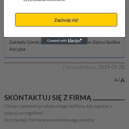
Treść wygasła
Zapisuję się!
Firma:
Zakłady Górniczo – Metalowe ZĘBIEC w Zębcu Spółka
Akcyjna
Data publikacji:
2019-05-28
A
A
A
SKONTAKTUJ SIĘ Z FIRMĄ
Chcesz zamówić produkt usługę tej firmy lub zapytać o
więcej szczegółów?
Skorzystaj z formularza kontatowego poniżej: