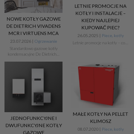
LETNIE PROMOCJE NA
KOTŁY I INSTALACJE –
NOWE KOTŁY GAZOWE
KIEDY NAJLEPIEJ
DE DIETRICH VIVADENS
KUPOWAĆ PIEC?
MCR I VIRTUENS MCA
26.05.2025 |
Piece, kotły
23.07.2026 |
Ogrzewanie
Letnie promocje na kotły – co…
Standardowo gazowe kotły
kondensacyjne De Dietrich…
MAŁE KOTŁY NA PELLET
JEDNOFUNKCYJNE I
KLIMOSZ
DWUFUNKCYJNE KOTŁY
08.07.2020 |
Piece, kotły
GAZOWE