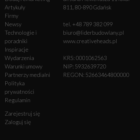
Artykuły
811, 80-890 Gdańsk
Firmy
Newsy
tel. +48 789 382 099
Technologie i
biuro@liderbudowlany.pl
poradniki
www.creativeheads.pl
Inspiracje
Wydarzenia
KRS: 0001062563
Warunki umowy
NIP: 5932639720
Partnerzy medialni
REGON: 52663464800000
Polityka
prywatności
Regulamin
Zarejestruj się
Zaloguj się