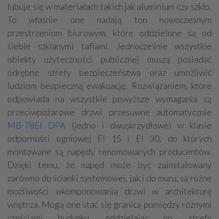
lubuje się w materiałach takich jak aluminium czy szkło.
To właśnie one nadają ton nowoczesnym
przestrzeniom biurowym, które oddzielone są od
siebie szklanymi taflami. Jednocześnie wszystkie
obiekty użyteczności publicznej muszą posiadać
odrębne strefy bezpieczeństwa oraz umożliwić
ludziom bezpieczną ewakuację. Rozwiązaniem, które
odpowiada na wszystkie powyższe wymagania są
przeciwpożarowe drzwi przesuwne automatycznie
MB-78EI DPA
(jedno i dwuskrzydłowe) w klasie
odporności ogniowej EI 15 i EI 30, do których
montowane są napędy renomowanych producentów.
Dzięki temu, że napęd może być zainstalowany
zarówno do ścianki systemowej, jak i do muru, są różne
możliwości wkomponowania drzwi w architekturę
wnętrza. Mogą one stać się granicą pomiędzy różnymi
częściami budynku, oddzielając np. strefę