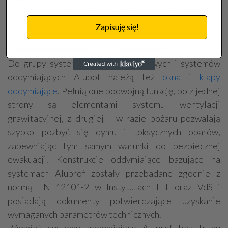
dowolną szybą umieszczoną w układzie po stronie
zewnętrznej.
Zapisuję się!
Okna oddymiające i klapy oddymiające
Do grupy systemów przeciwpożarowych i systemów
oddymiających Alupof należą też
okna i klapy
oddymiające
. Pełnią one podwójną funkcję, bo z jednej
strony są elementami systemu wentylacji
grawitacyjnej, z drugiej – w razie pożaru pozwalają
szybko pozbyć się dymu i toksycznych oparów,
zapewniając tym samym warunki do bezpiecznej
ewakuacji. Konstrukcje oddymiające bazujące na
systemach Aluprof zostały przebadane zgodnie z
normą EN 12101-2 w Instytutach IFT oraz VdS i
posiadają dokumenty potwierdzające uzyskanie
wymaganych parametrów technicznych.
Również systemy oddymiające Aluprof bez trudu