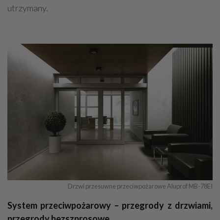
utrzymany.
Drzwi przesuwne przeciwpożarowe Aluprof MB-78EI
System przeciwpożarowy – przegrody z drzwiami,
przegrody bezszprosowe