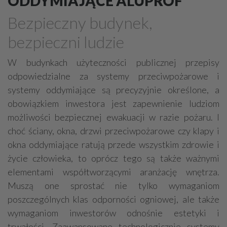
ODDYMIAJĄCE ALUPROF
Grzejniki
Hydraulika
Bezpieczny budynek,
Energetyczne instalacje, urządzenia
bezpieczni ludzie
Materiały hydrauliczne
Przeciwpożarowa ochrona, zabezpieczenia
W budynkach użyteczności publicznej przepisy
odpowiedzialne za systemy przeciwpożarowe i
Elektroinstalatorstwo
Systemy energooszczędne
systemy oddymiające są precyzyjnie określone, a
Systemy nawilżania powietrza
Systemy odwodnień
obowiązkiem inwestora jest zapewnienie ludziom
Elektryczne materiały
Przemysłowe instalacje
możliwości bezpiecznej ewakuacji w razie pożaru. I
Alarmowe systemy, monitoring
Hydrotechnika
choć ściany, okna, drzwi przeciwpożarowe czy klapy i
okna oddymiające ratują przede wszystkim zdrowie i
Kable, przewody
Odkurzacze centralne
życie człowieka, to oprócz tego są także ważnymi
elementami współtworzącymi aranżację wnętrza.
Muszą one sprostać nie tylko wymaganiom
poszczególnych klas odporności ogniowej, ale także
wymaganiom inwestorów odnośnie estetyki i
trwałości. Zaawansowane technologicznie systemy