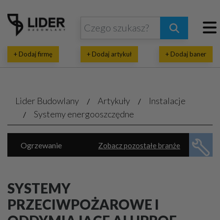
+ Dodaj firmę
+ Dodaj artykuł
+ Dodaj baner
Lider Budowlany
Artykuły
Instalacje
Systemy energooszczędne
Ogrzewanie
Zobacz pozostałe branże
Energia ekologiczna
Klimatyzacja, wentylacja
Piece, kotły
SYSTEMY
Rekuperacja, pompy ciepła
PRZECIWPOŻAROWE I
Wodno-kanalizacyjne usługi
Automatyka domowa