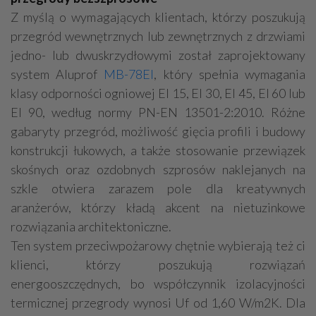
Z myślą o wymagających klientach, którzy poszukują
przegród wewnętrznych lub zewnętrznych z drzwiami
jedno- lub dwuskrzydłowymi został zaprojektowany
system Aluprof
MB-78EI
, który spełnia wymagania
klasy odporności ogniowej EI 15, EI 30, EI 45, EI 60 lub
EI 90, według normy PN-EN 13501-2:2010. Różne
gabaryty przegród, możliwość gięcia profili i budowy
konstrukcji łukowych, a także stosowanie przewiązek
skośnych oraz ozdobnych szprosów naklejanych na
szkle otwiera zarazem pole dla kreatywnych
aranżerów, którzy kładą akcent na nietuzinkowe
rozwiązania architektoniczne.
Ten system przeciwpożarowy chętnie wybierają też ci
klienci, którzy poszukują rozwiązań
energooszczędnych, bo współczynnik izolacyjności
termicznej przegrody wynosi Uf od 1,60 W/m2K. Dla