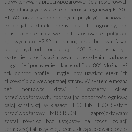
do wykonywania przeciwpożarowych ścian osłonowych
i wypełniających w klasie odporności ogniowej EI 30 i
EI 60 oraz ognioodpornych przykryć dachowych.
Potencjał architektoniczny jest tu ogromny, bo
konstrukcyjnie możliwe jest stosowanie połączeń
kątowych do ±7,5° na stronę oraz budowa fasad
odchylonych od pionu o kąt ±10°. Bazujące na tym
systemie przeciwpożarowym przeszklenia dachowe
mogą mieć pochylenie o kącie od 0 do 80°. Można też
tak dobrać profile i rygle, aby uzyskać efekt ich
zlicowania od wewnętrznej strony. W systemie można
też montować drzwi i systemy okien
przeciwpożarowych, zachowując odporność ogniową
całej konstrukcji w klasach EI 30 lub EI 60. System
przeciwpożarowy MB-SR50N EI zaprojektowany
został również bez ustępstw na rzecz izolacji
termicznej i akustycznej, czemu służą stosowane przez