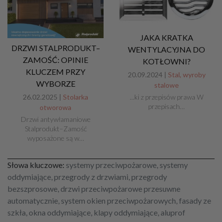
JAKA KRATKA
DRZWI STALPRODUKT–
WENTYLACYJNA DO
ZAMOŚĆ: OPINIE
KOTŁOWNI?
KLUCZEM PRZY
20.09.2024 |
Stal, wyroby
WYBORZE
stalowe
...ki z przepisów prawa W
26.02.2025 |
Stolarka
przepisach…
otworowa
Drzwi antywłamaniowe
Stalprodukt–Zamość
wyposażone są w…
Słowa kluczowe:
systemy przeciwpożarowe, systemy
oddymiające, przegrody z drzwiami, przegrody
bezszprosowe, drzwi przeciwpożarowe przesuwne
automatycznie, system okien przeciwpożarowych, fasady ze
szkła, okna oddymiające, klapy oddymiające, aluprof