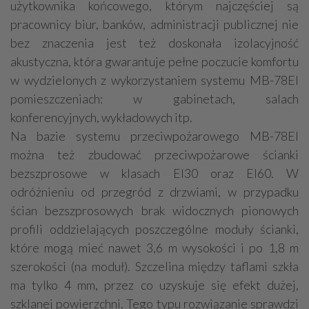
użytkownika końcowego, którym najczęściej są
pracownicy biur, banków, administracji publicznej nie
bez znaczenia jest też doskonała izolacyjność
akustyczna, która gwarantuje pełne poczucie komfortu
w wydzielonych z wykorzystaniem systemu MB-78EI
pomieszczeniach: w gabinetach, salach
konferencyjnych, wykładowych itp.
Na bazie systemu przeciwpożarowego MB-78EI
można też zbudować przeciwpożarowe ścianki
bezszprosowe w klasach EI30 oraz EI60. W
odróżnieniu od przegród z drzwiami, w przypadku
ścian bezszprosowych brak widocznych pionowych
profili oddzielających poszczególne moduły ścianki,
które mogą mieć nawet 3,6 m wysokości i po 1,8 m
szerokości (na moduł). Szczelina między taflami szkła
ma tylko 4 mm, przez co uzyskuje się efekt dużej,
szklanej powierzchni. Tego typu rozwiązanie sprawdzi