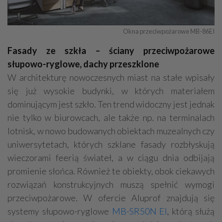
Okna przeciwpożarowe MB-86EI
Fasady ze szkła – ściany przeciwpożarowe
słupowo-ryglowe, dachy przeszklone
W architekturę nowoczesnych miast na stałe wpisały
się już wysokie budynki, w których materiałem
dominującym jest szkło. Ten trend widoczny jest jednak
nie tylko w biurowcach, ale także np. na terminalach
lotnisk, w nowo budowanych obiektach muzealnych czy
uniwersytetach, których szklane fasady rozbłyskują
wieczorami feerią świateł, a w ciągu dnia odbijają
promienie słońca. Również te obiekty, obok ciekawych
rozwiązań konstrukcyjnych muszą spełnić wymogi
przeciwpożarowe. W ofercie Aluprof znajdują się
systemy słupowo-ryglowe
MB-SR50N EI
, którą służą