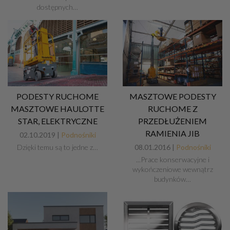
dostępnych…
PODESTY RUCHOME
MASZTOWE PODESTY
MASZTOWE HAULOTTE
RUCHOME Z
STAR, ELEKTRYCZNE
PRZEDŁUŻENIEM
RAMIENIA JIB
02.10.2019 |
Podnośniki
Dzięki temu są to jedne z…
08.01.2016 |
Podnośniki
...Prace konserwacyjne i
wykończeniowe wewnątrz
budynków…