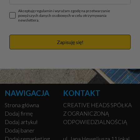
Akceptuję regulamin i wyrażam zgodę na przetwarzanie
powyższych danych osobowych w celu otrzymywania
newslettera.
Zapisuję się!
NAWIGACJA
KONTAKT
Strona główna
CREATIVE HEADS SPÓŁKA
Dodaj firmę
Z OGRANICZONĄ
Dodaj artykuł
ODPOWIEDZIALNOŚCIĄ
Dodaj baner
Dodaj remarketing
ul. Jana Heweliusza 11 lokal