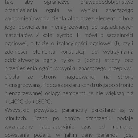
tak, aby ograniczyć prawdopodobieństwo
przeniesienia ognia w wyniku znaczącego
wypromieniowania ciepła albo przez element, albo z
jego powierzchni nienagrzewanej do sąsiadujących
materiałów. Z kolei symbol EI mówi o szczelności
ogniowej, a także o izolacyjności ogniowej (I), czyli
zdolności elementu konstrukcji do wytrzymania
oddziaływania ognia tylko z jednej strony bez
przeniesienia ognia w wyniku znaczącego przepływu
ciepła ze strony nagrzewanej na stronę
nienagrzewaną. Podczas pożaru konstrukcja po stronie
nienagrzewanej osiąga temperaturę nie większą niż
+140°C do +180°C.
Wszystkie powyższe parametry określane są w
minutach. Liczba po danym oznaczeniu podaje
wyznaczony laboratoryjnie czas od momentu
powstania pożaru, w jakim dany parametr jest