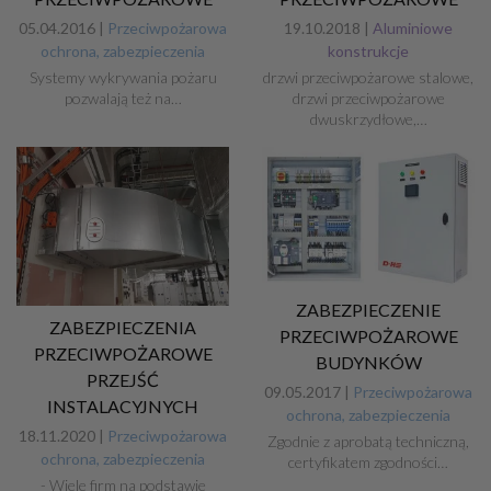
05.04.2016 |
Przeciwpożarowa
19.10.2018 |
Aluminiowe
ochrona, zabezpieczenia
konstrukcje
Systemy wykrywania pożaru
drzwi przeciwpożarowe stalowe,
pozwalają też na…
drzwi przeciwpożarowe
dwuskrzydłowe,…
ZABEZPIECZENIE
ZABEZPIECZENIA
PRZECIWPOŻAROWE
PRZECIWPOŻAROWE
BUDYNKÓW
PRZEJŚĆ
09.05.2017 |
Przeciwpożarowa
INSTALACYJNYCH
ochrona, zabezpieczenia
18.11.2020 |
Przeciwpożarowa
Zgodnie z aprobatą techniczną,
ochrona, zabezpieczenia
certyfikatem zgodności…
- Wiele firm na podstawie