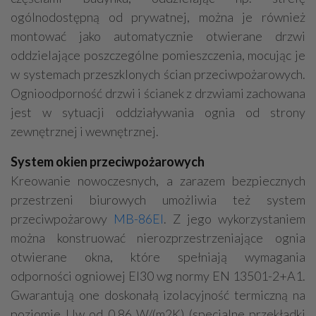
ogólnodostępną od prywatnej, można je również
montować jako automatycznie otwierane drzwi
oddzielające poszczególne pomieszczenia, mocując je
w systemach przeszklonych ścian przeciwpożarowych.
Ognioodporność drzwi i ścianek z drzwiami zachowana
jest w sytuacji oddziaływania ognia od strony
zewnętrznej i wewnętrznej.
System okien przeciwpożarowych
Kreowanie nowoczesnych, a zarazem bezpiecznych
przestrzeni biurowych umożliwia też system
przeciwpożarowy
MB-86EI
. Z jego wykorzystaniem
można konstruować nierozprzestrzeniające ognia
otwierane okna, które spełniają wymagania
odporności ogniowej EI30 wg normy EN 13501-2+A1.
Gwarantują one doskonałą izolacyjność termiczną na
poziomie Uw od 0,86 W/(m2K) (specjalne przekładki