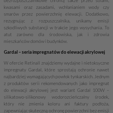
bezrozpuszczalnikowe chronią także przed solami,
kwasami oraz zasadami, wchłanianiem wody czy
smarów przez powierzchnię elewacji. Dodatkowo,
rezygnując z rozpuszczalnika, unikamy emisji
szkodliwych substancji w trakcie jego wysychania. To
atut zarówno dla środowiska, jak i zdrowia
mieszkańców domów i budynków.
Gardal – seria impregnatów do elewacji akrylowej
W ofercie Retinall znajdziemy wydajne i nietoksyczne
impregnaty Gardal, które sprostają ochronie nawet
najbardziej wymagających powłok tynkarskich. Jednym
z produktów serii rekomendowanych jako impregnat
do elewacji akrylowej jest wariant Gardal 100W –
silikatowo-silikonowy wodorozcieńczalny środek,
który nie zmienia koloru ani faktury podłoża,
zapewniając skuteczną ochronę powierzchni bez emisji