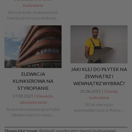
budowlana
Wzrost liczby realizowanych
inwestycji oznacza skokowe…
JAKI KLEJ DO PŁYTEK NA
ELEWACJA
ZEWNĄTRZ I
KLINKIEROWA NA
WEWNĄTRZ WYBRAĆ?
STYROPIANIE
01.06.2021 |
Chemia
27.09.2021 |
Elewacje,
budowlana
zabezpieczenia
30 lat obecności
System termoizolacyjnych płyt
przedsiębiorstwa w Polsce…
klinkierowych to nowa…
Słowa kluczowe:
Retinall, producent chemii budowlanej,