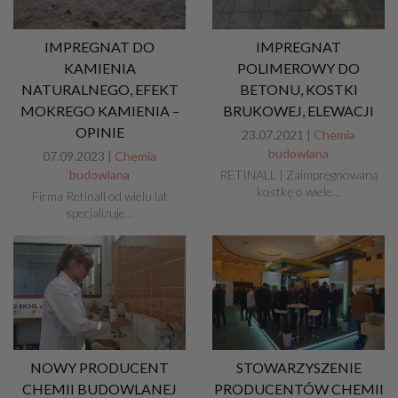
IMPREGNAT DO
IMPREGNAT
KAMIENIA
POLIMEROWY DO
NATURALNEGO, EFEKT
BETONU, KOSTKI
MOKREGO KAMIENIA –
BRUKOWEJ, ELEWACJI
OPINIE
23.07.2021 |
Chemia
budowlana
07.09.2023 |
Chemia
budowlana
RETINALL | Zaimpregnowaną
kostkę o wiele…
Firma Retinall od wielu lat
specjalizuje…
NOWY PRODUCENT
STOWARZYSZENIE
CHEMII BUDOWLANEJ
PRODUCENTÓW CHEMII