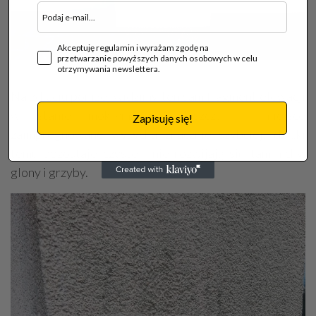
Akceptuję regulamin i wyrażam zgodę na
przetwarzanie powyższych danych osobowych w celu
fot. RETINALL
otrzymywania newslettera.
Na zdjęciu poniżej widzimy ten sam fragment elewacji
w stanie mokrym po deszczu – miejsce
Zapisuję się!
zaimpregnowane wysycha znacznie szybciej, dzięki
temu pozostaje czyste i nie rozwijają się tam mchy,
glony i grzyby.