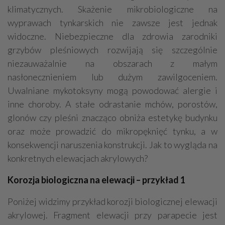
klimatycznych. Skażenie mikrobiologiczne na
wyprawach tynkarskich nie zawsze jest jednak
widoczne. Niebezpieczne dla zdrowia zarodniki
grzybów pleśniowych rozwijają się szczególnie
niezauważalnie na obszarach z małym
nasłonecznieniem lub dużym zawilgoceniem.
Uwalniane mykotoksyny mogą powodować alergie i
inne choroby. A stałe odrastanie mchów, porostów,
glonów czy pleśni znacząco obniża estetykę budynku
oraz może prowadzić do mikropęknięć tynku, a w
konsekwencji naruszenia konstrukcji. Jak to wygląda na
konkretnych elewacjach akrylowych?
Korozja biologiczna na elewacji – przykład 1
Poniżej widzimy przykład korozji biologicznej elewacji
akrylowej. Fragment elewacji przy parapecie jest