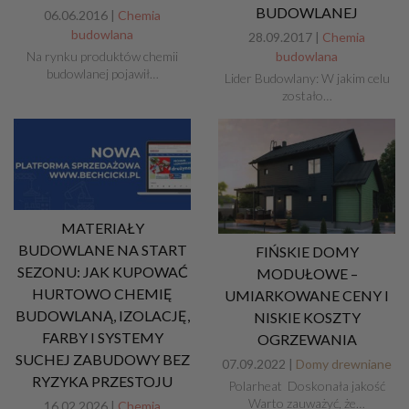
BUDOWLANEJ
06.06.2016 |
Chemia
budowlana
28.09.2017 |
Chemia
Na rynku produktów chemii
budowlana
budowlanej pojawił…
Lider Budowlany: W jakim celu
zostało…
MATERIAŁY
BUDOWLANE NA START
FIŃSKIE DOMY
SEZONU: JAK KUPOWAĆ
MODUŁOWE –
HURTOWO CHEMIĘ
UMIARKOWANE CENY I
BUDOWLANĄ, IZOLACJĘ,
NISKIE KOSZTY
FARBY I SYSTEMY
OGRZEWANIA
SUCHEJ ZABUDOWY BEZ
07.09.2022 |
Domy drewniane
RYZYKA PRZESTOJU
Polarheat Doskonała jakość
Warto zauważyć, że…
16.02.2026 |
Chemia