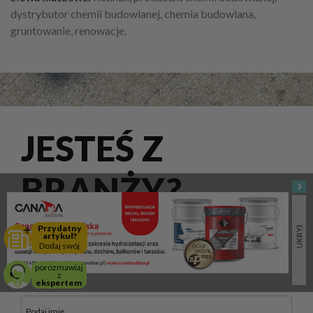
dystrybutor chemii budowlanej, chemia budowlana,
gruntowanie, renowacje,
JESTEŚ Z
BRANŻY?
Przydatny
Ten newsletter jest dla Ciebie! Zyskaj dostęp do wiedzy,
artykuł?
Dodaj swój
analiz, nowinek technologicznych i katalogu firm z rynku
budowlanego.
porozmawiaj
z
ekspertem