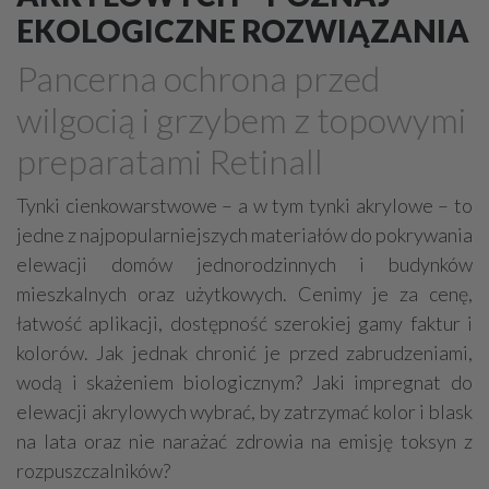
Drewno, konstrukcje drewniane
EKOLOGICZNE ROZWIĄZANIA
Farby, kleje, lakiery, emalie
Beton
Pancerna ochrona przed
Cegły, pustaki, bloczki
Szalunki, szalunki kartonowe
wilgocią i grzybem z topowymi
Techniki zamocowań
Kostka brukowa, granitowa
preparatami Retinall
Beton komórkowy
Kruszywa
Systemy kominowe
Izolacje akustyczne
Składy budowlane
Tynki cienkowarstwowe – a w tym tynki akrylowe – to
jedne z najpopularniejszych materiałów do pokrywania
Stal, wyroby stalowe
Sklejki
Blachy
Szkło
elewacji domów jednorodzinnych i budynków
Tworzywa sztuczne
Styropian
System barw
mieszkalnych oraz użytkowych. Cenimy je za cenę,
Filtry
Metale
łatwość aplikacji, dostępność szerokiej gamy faktur i
kolorów. Jak jednak chronić je przed zabrudzeniami,
wodą i skażeniem biologicznym? Jaki impregnat do
elewacji akrylowych wybrać, by zatrzymać kolor i blask
na lata oraz nie narażać zdrowia na emisję toksyn z
rozpuszczalników?