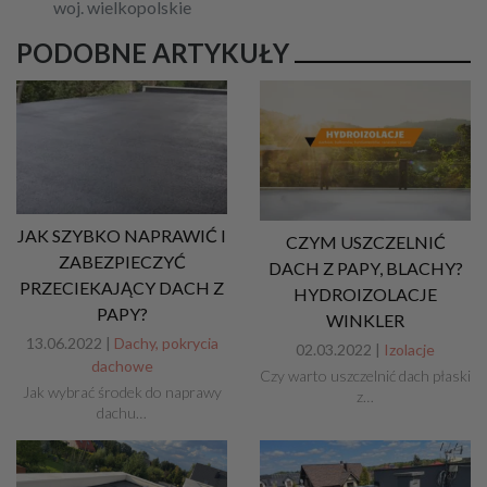
woj. wielkopolskie
PODOBNE ARTYKUŁY
JAK SZYBKO NAPRAWIĆ I
CZYM USZCZELNIĆ
ZABEZPIECZYĆ
DACH Z PAPY, BLACHY?
PRZECIEKAJĄCY DACH Z
HYDROIZOLACJE
PAPY?
WINKLER
13.06.2022 |
Dachy, pokrycia
02.03.2022 |
Izolacje
dachowe
Czy warto uszczelnić dach płaski
Jak wybrać środek do naprawy
z…
dachu…