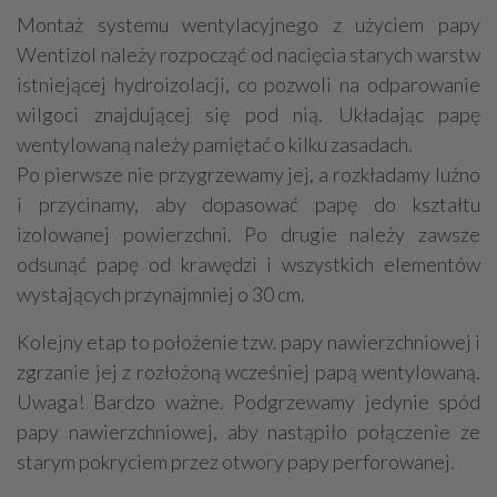
Montaż systemu wentylacyjnego z użyciem papy
Wentizol należy rozpocząć od nacięcia starych warstw
istniejącej hydroizolacji, co pozwoli na odparowanie
wilgoci znajdującej się pod nią. Układając papę
wentylowaną należy pamiętać o kilku zasadach.
Po pierwsze nie przygrzewamy jej, a rozkładamy luźno
i przycinamy, aby dopasować papę do kształtu
izolowanej powierzchni. Po drugie należy zawsze
odsunąć papę od krawędzi i wszystkich elementów
wystających przynajmniej o 30 cm.
Kolejny etap to położenie tzw. papy nawierzchniowej i
zgrzanie jej z rozłożoną wcześniej papą wentylowaną.
Uwaga! Bardzo ważne. Podgrzewamy jedynie spód
papy nawierzchniowej, aby nastąpiło połączenie ze
starym pokryciem przez otwory papy perforowanej.