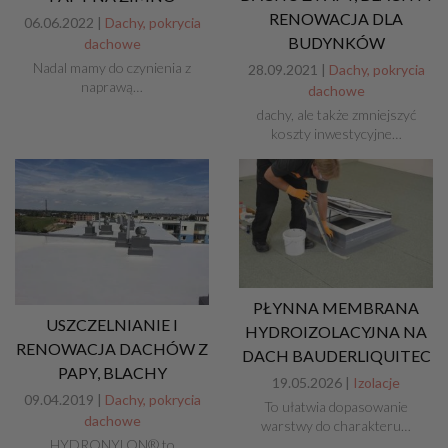
RENOWACJA DLA
06.06.2022 |
Dachy, pokrycia
BUDYNKÓW
dachowe
Nadal mamy do czynienia z
28.09.2021 |
Dachy, pokrycia
naprawą…
dachowe
dachy, ale także zmniejszyć
koszty inwestycyjne…
PŁYNNA MEMBRANA
USZCZELNIANIE I
HYDROIZOLACYJNA NA
RENOWACJA DACHÓW Z
DACH BAUDERLIQUITEC
PAPY, BLACHY
19.05.2026 |
Izolacje
09.04.2019 |
Dachy, pokrycia
To ułatwia dopasowanie
dachowe
warstwy do charakteru…
HYDRONYLON® to