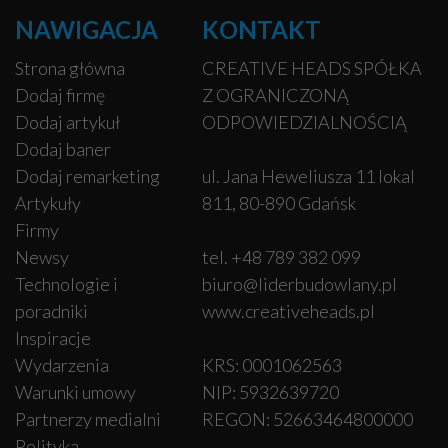
NAWIGACJA
KONTAKT
Strona główna
CREATIVE HEADS SPÓŁKA
Dodaj firmę
Z OGRANICZONĄ
Dodaj artykuł
ODPOWIEDZIALNOŚCIĄ
Dodaj baner
Dodaj remarketing
ul. Jana Heweliusza 11 lokal
Artykuły
811, 80-890 Gdańsk
Firmy
Newsy
tel. +48 789 382 099
Technologie i
biuro@liderbudowlany.pl
poradniki
www.creativeheads.pl
Inspiracje
Wydarzenia
KRS: 0001062563
Warunki umowy
NIP: 5932639720
Partnerzy medialni
REGON: 52663464800000
Polityka