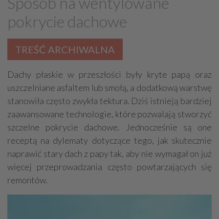
Sposób na wentylowane
Drewno, konstrukcje drewniane
pokrycie dachowe
Farby, kleje, lakiery, emalie
Beton
Cegły, pustaki, bloczki
Szalunki, szalunki kartonowe
TREŚĆ ARCHIWALNA
Techniki zamocowań
Kostka brukowa, granitowa
Beton komórkowy
Kruszywa
Systemy kominowe
Dachy płaskie w przeszłości były kryte papą oraz
uszczelniane asfaltem lub smołą, a dodatkową warstwę
Izolacje akustyczne
Składy budowlane
stanowiła często zwykła tektura. Dziś istnieją bardziej
Stal, wyroby stalowe
Sklejki
Blachy
Szkło
zaawansowane technologie, które pozwalają stworzyć
Tworzywa sztuczne
Styropian
System barw
szczelne pokrycie dachowe. Jednocześnie są one
Filtry
Metale
receptą na dylematy dotyczące tego, jak skutecznie
naprawić stary dach z papy tak, aby nie wymagał on już
więcej przeprowadzania często powtarzających się
remontów.