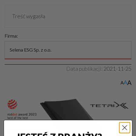
Treść wygasła
Firma:
Selena ESG Sp. z o.o.
Data publikacji:
2021-11-25
A
A
A