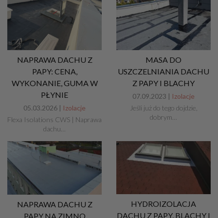
NAPRAWA DACHU Z
MASA DO
PAPY: CENA,
USZCZELNIANIA DACHU
WYKONANIE, GUMA W
Z PAPY I BLACHY
PŁYNIE
07.09.2023 |
Izolacje
05.03.2026 |
Izolacje
Jeśli już do tego dojdzie,
dobrym…
Flexa Isolations CWS | Naprawa
dachu…
HYDROIZOLACJA
NAPRAWA DACHU Z
DACHU Z PAPY, BLACHY I
PAPY NA ZIMNO