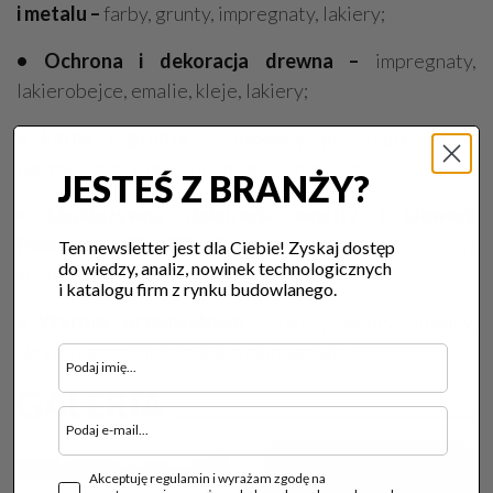
i metalu –
farby, grunty, impregnaty, lakiery;
• Ochrona i dekoracja drewna –
impregnaty,
lakierobejce, emalie, kleje, lakiery;
• Farby i grunty –
podkłady gruntujące, farby
wewnętrzne, środki glono i grzybobójcze;
JESTEŚ Z BRANŻY?
• Ekskluzywna dekoracja wnętrz i elewacji
Francesco GUARDI Collezione –
farby i masy
Ten newsletter jest dla Ciebie! Zyskaj dostęp
do wiedzy, analiz, nowinek technologicznych
strukturalne, tynki, okładziny elewacyjne;
i katalogu firm z rynku budowlanego.
• Wyroby przemysłowe –
farby, lakiery, silikony,
akryle, uszczelniacze, kleje montażowe;
GALERIA
Akceptuję regulamin i wyrażam zgodę na