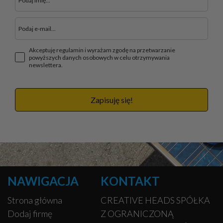
Akceptuję regulamin i wyrażam zgodę na przetwarzanie
powyższych danych osobowych w celu otrzymywania
newslettera.
Zapisuję się!
NAWIGACJA
KONTAKT
Strona główna
CREATIVE HEADS SPÓŁKA
Dodaj firmę
Z OGRANICZONĄ