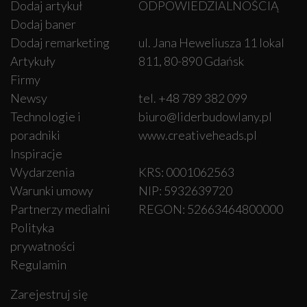
Dodaj artykuł
ODPOWIEDZIALNOŚCIĄ
Dodaj baner
Dodaj remarketing
ul. Jana Heweliusza 11 lokal
Artykuły
811, 80-890 Gdańsk
Firmy
Newsy
tel. +48 789 382 099
Technologie i
biuro@liderbudowlany.pl
poradniki
www.creativeheads.pl
Inspiracje
Wydarzenia
KRS: 0001062563
Warunki umowy
NIP: 5932639720
Partnerzy medialni
REGON: 52663464800000
Polityka
prywatności
Regulamin
Zarejestruj się