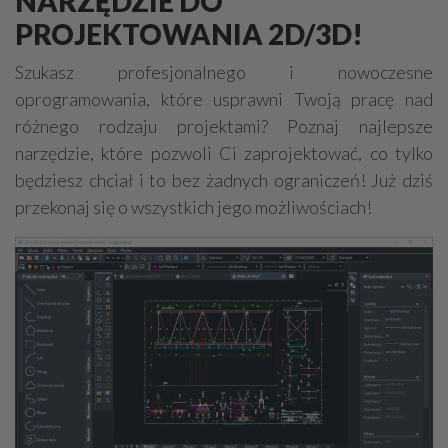
NARZĘDZIE DO
Deweloperzy
Garaże - budowa, sprzedaż
PROJEKTOWANIA 2D/3D!
Metaloplastyka, kowalstwo artystyczne
Szukasz profesjonalnego i nowoczesne
Domy ekologiczne
Uzdatnianie wody
oprogramowania, które usprawni Twoją pracę nad
Prace ziemne, fundamenty, wykopy
Ogrody zimowe
różnego rodzaju projektami? Poznaj najlepsze
narzędzie, które pozwoli Ci zaprojektować, co tylko
Obiekty rolnicze
Studnie
Finanse
będziesz chciał i to bez żadnych ograniczeń! Już dziś
Elewacje, docieplenia
Stalowe konstrukcje
przekonaj się o wszystkich jego możliwościach!
Remonty, renowacje
Osuszanie
Obiekty sportowe
Sauny, SPA
Ekspertyzy budowlane / ochrona środowiska
Drogi - budowa, sprzęt, usługi
Brukarstwo
Tartaki
Stolarskie usługi
Ślusarstwo, metale - obróbka
Wykonanie pod klucz
Rozbiórki, wyburzenia
Inżynieria budowlana
Nadzór budowlany