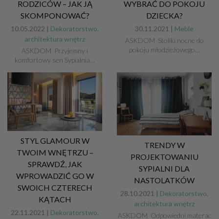
RODZICÓW – JAK JĄ
WYBRAĆ DO POKOJU
SKOMPONOWAĆ?
DZIECKA?
10.05.2022 |
Dekoratorstwo,
30.11.2021 |
Meble
architektura wnętrz
ASKDOM Stoliki nocne do
pokoju młodzieżowego…
ASKDOM Przyjemny i
komfortowy sen Sypialnia…
STYL GLAMOUR W
TRENDY W
TWOIM WNĘTRZU –
PROJEKTOWANIU
SPRAWDŹ, JAK
SYPIALNI DLA
WPROWADZIĆ GO W
NASTOLATKÓW
SWOICH CZTERECH
28.10.2021 |
Dekoratorstwo,
KĄTACH
architektura wnętrz
22.11.2021 |
Dekoratorstwo,
ASKDOM Odpowiedni materac