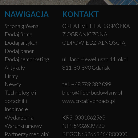
NAWIGACJA
KONTAKT
Strona główna
CREATIVE HEADS SPÓŁKA
Dodaj firmę
Z OGRANICZONĄ
Dodaj artykuł
ODPOWIEDZIALNOŚCIĄ
Dodaj baner
Dodaj remarketing
ul. Jana Heweliusza 11 lokal
Artykuły
811, 80-890 Gdańsk
Firmy
Newsy
tel. +48 789 382 099
Technologie i
biuro@liderbudowlany.pl
poradniki
www.creativeheads.pl
Inspiracje
Wydarzenia
KRS: 0001062563
Warunki umowy
NIP: 5932639720
Partnerzy medialni
REGON: 52663464800000