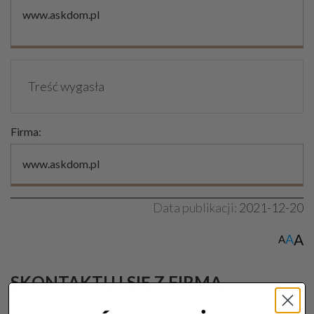
www.askdom.pl
Treść wygasła
Firma:
www.askdom.pl
Data publikacji:
2021-12-20
A
A
A
SKONTAKTUJ SIĘ Z FIRMĄ
Chcesz zamówić produkt usługę tej firmy lub zapytać o