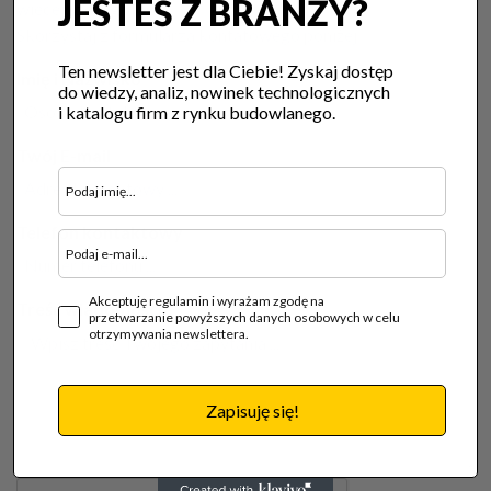
JESTEŚ Z BRANŻY?
więcej szczegółów?
Skorzystaj z formularza kontatowego poniżej:
Ten newsletter jest dla Ciebie! Zyskaj dostęp
Imię i Nazwisko
do wiedzy, analiz, nowinek technologicznych
i katalogu firm z rynku budowlanego.
Twój E-mail
Telefon kontaktowy
Akceptuję regulamin i wyrażam zgodę na
Treść wiadomości
przetwarzanie powyższych danych osobowych w celu
otrzymywania newslettera.
Zapisuję się!