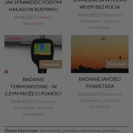
JAK SPRAWDZIĆ POZIOM
WODY BEZ KUCIA
HAŁASU W BUDYNKU
30.06.2022 |
Ekspertyzy
30.06.2022 |
Izolacje
budowlane / ochrona
akustyczne
środowiska
Poradnik
Poradnik
BADANIE JAKOŚCI
BADANIE
POWIETRZA
TERMOWIZYJNE – W
CZYM MOŻE CI POMÓC?
02.06.2022 |
Ekspertyzy
budowlane / ochrona
02.06.2022 |
Ekspertyzy
środowiska
budowlane / ochrona
środowiska
Słowa kluczowe:
termocent, pomiary termiczne, pomiary