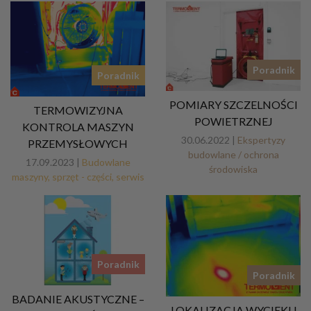
Poradnik
Poradnik
POMIARY SZCZELNOŚCI
TERMOWIZYJNA
POWIETRZNEJ
KONTROLA MASZYN
30.06.2022 |
Ekspertyzy
PRZEMYSŁOWYCH
budowlane / ochrona
17.09.2023 |
Budowlane
środowiska
maszyny, sprzęt - części, serwis
Poradnik
Poradnik
BADANIE AKUSTYCZNE –
LOKALIZACJA WYCIEKU