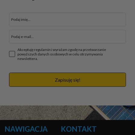
Akceptuję regulamin i wyrażam zgodę na przetwarzanie
powyższych danych osobowych w celu otrzymywania
newslettera.
Zapisuję się!
NAWIGACJA
KONTAKT