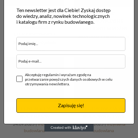
Ten newsletter jest dla Ciebie! Zyskaj dostęp
BADANIE
BADANIE
do wiedzy, analiz, nowinek technologicznych
TERMOWIZYJNE
TERMOWIZYJNE
i katalogu firm z rynku budowlanego.
INSTALACJI
CHŁODNI I MROŹNI
ELEKTRYCZNYCH
24.09.2023 |
Termoizolacja
24.09.2023 |
Inżynieria
budowlana
Akceptuję regulamin i wyrażam zgodę na
przetwarzanie powyższych danych osobowych w celu
otrzymywania newslettera.
Poradnik
Poradnik
Zapisuję się!
AUDYT ENERGETYCZNY
TERMOWIZJA W
BUDYNKÓW
BUDOWNICTWIE
24.09.2023 |
Inżynieria
17.09.2023 |
Inżynieria
budowlana
budowlana