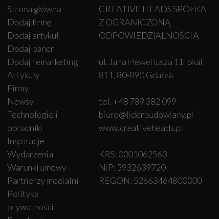
Strona główna
CREATIVE HEADS SPÓŁKA
Dodaj firmę
Z OGRANICZONĄ
Dodaj artykuł
ODPOWIEDZIALNOŚCIĄ
Dodaj baner
Dodaj remarketing
ul. Jana Heweliusza 11 lokal
Artykuły
811, 80-890 Gdańsk
Firmy
Newsy
tel. +48 789 382 099
Technologie i
biuro@liderbudowlany.pl
poradniki
www.creativeheads.pl
Inspiracje
Wydarzenia
KRS: 0001062563
Warunki umowy
NIP: 5932639720
Partnerzy medialni
REGON: 52663464800000
Polityka
prywatności