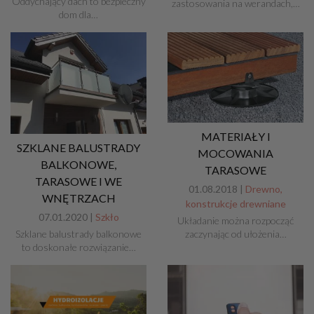
Oddychający dach to bezpieczny
zastosowania na werandach,…
dom dla…
MATERIAŁY I
SZKLANE BALUSTRADY
MOCOWANIA
BALKONOWE,
TARASOWE
TARASOWE I WE
01.08.2018 |
Drewno,
WNĘTRZACH
konstrukcje drewniane
07.01.2020 |
Szkło
Układanie można rozpocząć
zaczynając od ułożenia…
Szklane balustrady balkonowe
to doskonałe rozwiązanie…