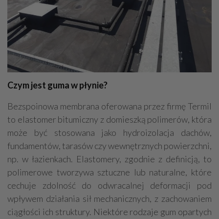
Kamieniarstwo
Adwokaci
Prace wysokościowe
Odśnieżanie
Geodezja - usługi, sprzęt
Dekarstwo
Czym jest guma w płynie?
Bezspoinowa membrana oferowana przez firmę Termil
to elastomer bitumiczny z domieszką polimerów, która
może być stosowana jako hydroizolacja dachów,
fundamentów, tarasów czy wewnętrznych powierzchni,
np. w łazienkach. Elastomery, zgodnie z definicją, to
polimerowe tworzywa sztuczne lub naturalne, które
cechuje zdolność do odwracalnej deformacji pod
wpływem działania sił mechanicznych, z zachowaniem
ciągłości ich struktury. Niektóre rodzaje gum opartych