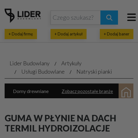
+ Dodaj firmę
+ Dodaj artykuł
+ Dodaj baner
Lider Budowlany
Artykuły
Usługi Budowlane
Natryski pianki
Domy drewniane
Zobacz pozostałe branże
Domy prefabrykowane
Natryski pianki
Inwestycje budowlane
Wykańczanie wnętrz
GUMA W PŁYNIE NA DACH
Parkiety, panele, tarasy
TERMIL HYDROIZOLACJE
Architektoniczne, projektowe biura
Termoizolacja