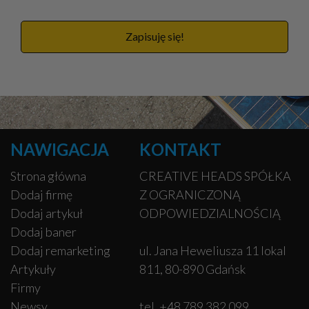
Zapisuję się!
NAWIGACJA
KONTAKT
Strona główna
CREATIVE HEADS SPÓŁKA
Dodaj firmę
Z OGRANICZONĄ
Dodaj artykuł
ODPOWIEDZIALNOŚCIĄ
Dodaj baner
Dodaj remarketing
ul. Jana Heweliusza 11 lokal
Artykuły
811, 80-890 Gdańsk
Firmy
Newsy
tel. +48 789 382 099