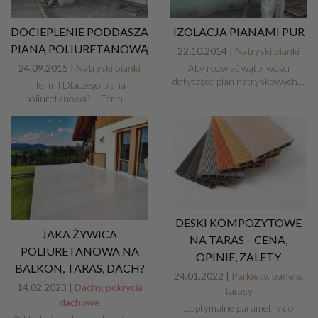
DOCIEPLENIE PODDASZA
IZOLACJA PIANAMI PUR
PIANĄ POLIURETANOWĄ
22.10.2014 |
Natryski pianki
24.09.2015 |
Natryski pianki
Aby rozwiać wątpliwości
dotyczące pian natryskowych…
Termil Dlaczego piana
poliuretanowa? ... Termil…
DESKI KOMPOZYTOWE
JAKA ŻYWICA
NA TARAS – CENA,
POLIURETANOWA NA
OPINIE, ZALETY
BALKON, TARAS, DACH?
24.01.2022 |
Parkiety, panele,
14.02.2023 |
Dachy, pokrycia
tarasy
dachowe
...optymalne parametry do