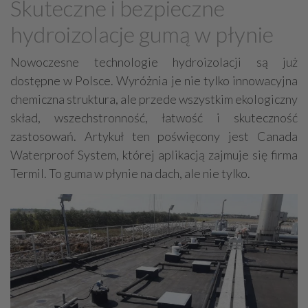
Skuteczne i bezpieczne
Deweloperzy
Garaże - budowa, sprzedaż
hydroizolacje gumą w płynie
Metaloplastyka, kowalstwo artystyczne
Domy ekologiczne
Uzdatnianie wody
Nowoczesne technologie hydroizolacji są już
dostępne w Polsce. Wyróżnia je nie tylko innowacyjna
Prace ziemne, fundamenty, wykopy
Ogrody zimowe
chemiczna struktura, ale przede wszystkim ekologiczny
Obiekty rolnicze
Studnie
Finanse
skład, wszechstronność, łatwość i skuteczność
Elewacje, docieplenia
Stalowe konstrukcje
zastosowań. Artykuł ten poświęcony jest Canada
Remonty, renowacje
Osuszanie
Obiekty sportowe
Waterproof System, której aplikacją zajmuje się firma
Termil. To guma w płynie na dach, ale nie tylko.
Sauny, SPA
Ekspertyzy budowlane / ochrona środowiska
Drogi - budowa, sprzęt, usługi
Brukarstwo
Tartaki
Stolarskie usługi
Ślusarstwo, metale - obróbka
Wykonanie pod klucz
Rozbiórki, wyburzenia
Inżynieria budowlana
Nadzór budowlany