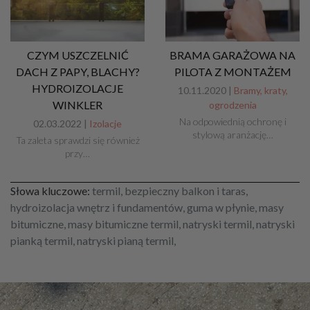
CZYM USZCZELNIĆ
BRAMA GARAŻOWA NA
DACH Z PAPY, BLACHY?
PILOTA Z MONTAŻEM
HYDROIZOLACJE
10.11.2020 |
Bramy, kraty,
WINKLER
ogrodzenia
Na odpowiednią ochronę i
02.03.2022 |
Izolacje
stylową aranżację…
Ta zaleta sprawdzi się również
przy…
Słowa kluczowe:
termil, bezpieczny balkon i taras,
hydroizolacja wnętrz i fundamentów, guma w płynie, masy
bitumiczne, masy bitumiczne termil, natryski termil, natryski
pianką termil, natryski pianą termil,