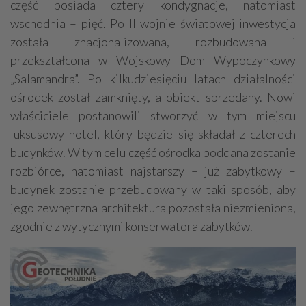
Wykonanie pod klucz
Rozbiórki, wyburzenia
część posiada cztery kondygnacje, natomiast
wschodnia – pięć. Po II wojnie światowej inwestycja
Inżynieria budowlana
Nadzór budowlany
została znacjonalizowana, rozbudowana i
Kamieniarstwo
Adwokaci
Prace wysokościowe
przekształcona w Wojskowy Dom Wypoczynkowy
Odśnieżanie
Geodezja - usługi, sprzęt
Dekarstwo
„Salamandra”. Po kilkudziesięciu latach działalności
ośrodek został zamknięty, a obiekt sprzedany. Nowi
właściciele postanowili stworzyć w tym miejscu
luksusowy hotel, który będzie się składał z czterech
budynków. W tym celu część ośrodka poddana zostanie
rozbiórce, natomiast najstarszy – już zabytkowy –
budynek zostanie przebudowany w taki sposób, aby
jego zewnętrzna architektura pozostała niezmieniona,
zgodnie z wytycznymi konserwatora zabytków.