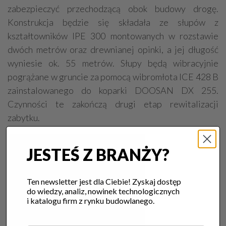
zabezpieczyć przechodzącą obok budowy drogę.
Konstrukcja będzie się składała ze słupów z
kształtowników IPE 300 montowanych w rozstawie
dwóch metrów oraz drewnianej opinki, a jej długość
wyniesie ok. 55 metrów. Słupy będą wibracyjnie
pogrążane w gruncie za pomocą wibromłota ICE 428 B
zainstalowanego do koparki DOOSAN DX 255.
Czynności te zakończą drugi etap rewitalizacji
zabytku.
JESTEŚ Z BRANŻY?
Ten newsletter jest dla Ciebie! Zyskaj dostęp
do wiedzy, analiz, nowinek technologicznych
i katalogu firm z rynku budowlanego.