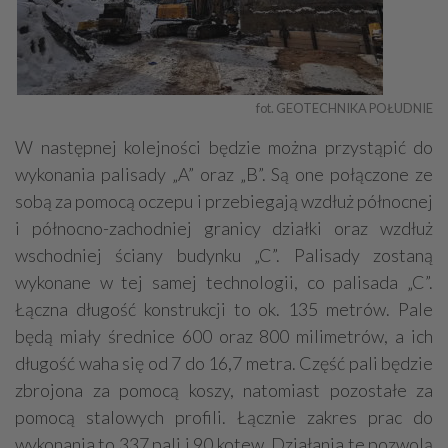
fot. GEOTECHNIKA POŁUDNIE
W następnej kolejności będzie można przystąpić do
wykonania palisady „A” oraz „B”. Są one połączone ze
sobą za pomocą oczepu i przebiegają wzdłuż północnej
i północno-zachodniej granicy działki oraz wzdłuż
wschodniej ściany budynku „C”. Palisady zostaną
wykonane w tej samej technologii, co palisada „C”.
Łączna długość konstrukcji to ok. 135 metrów. Pale
będą miały średnice 600 oraz 800 milimetrów, a ich
długość waha się od 7 do 16,7 metra. Część pali będzie
zbrojona za pomocą koszy, natomiast pozostałe za
pomocą stalowych profili. Łącznie zakres prac do
wykonania to 337 pali i 90 kotew. Działania te pozwolą