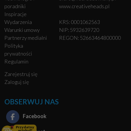
poradniki
www.creativeheads.pl
Inspiracje
Wydarzenia
KRS: 0001062563
Warunki umowy
NIP: 5932639720
Partnerzy medialni
REGON: 52663464800000
Polityka
prywatności
Regulamin
Zarejestruj się
Zaloguj się
OBSERWUJ NAS
Facebook
Przydatny
artykuł?