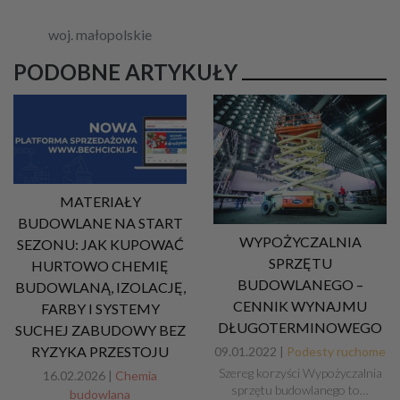
woj. małopolskie
PODOBNE ARTYKUŁY
MATERIAŁY
BUDOWLANE NA START
WYPOŻYCZALNIA
SEZONU: JAK KUPOWAĆ
SPRZĘTU
HURTOWO CHEMIĘ
BUDOWLANEGO –
BUDOWLANĄ, IZOLACJĘ,
CENNIK WYNAJMU
FARBY I SYSTEMY
DŁUGOTERMINOWEGO
SUCHEJ ZABUDOWY BEZ
RYZYKA PRZESTOJU
09.01.2022 |
Podesty ruchome
Szereg korzyści Wypożyczalnia
16.02.2026 |
Chemia
sprzętu budowlanego to…
budowlana