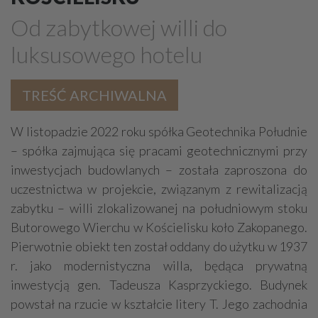
Architektoniczne, projektowe biura
Termoizolacja
Od zabytkowej willi do
Deweloperzy
luksusowego hotelu
Metaloplastyka, kowalstwo artystyczne
Garaże - budowa, sprzedaż
Domy ekologiczne
TREŚĆ ARCHIWALNA
Uzdatnianie wody
Prace ziemne, fundamenty, wykopy
Ogrody zimowe
W listopadzie 2022 roku spółka Geotechnika Południe
– spółka zajmująca się pracami geotechnicznymi przy
Obiekty rolnicze
Studnie
Finanse
inwestycjach budowlanych – została zaproszona do
Elewacje, docieplenia
Stalowe konstrukcje
uczestnictwa w projekcie, związanym z rewitalizacją
Remonty, renowacje
Osuszanie
Obiekty sportowe
zabytku – willi zlokalizowanej na południowym stoku
Sauny, SPA
Butorowego Wierchu w Kościelisku koło Zakopanego.
Pierwotnie obiekt ten został oddany do użytku w 1937
Ekspertyzy budowlane / ochrona środowiska
r. jako modernistyczna willa, będąca prywatną
Drogi - budowa, sprzęt, usługi
Brukarstwo
Tartaki
inwestycją gen. Tadeusza Kasprzyckiego. Budynek
Stolarskie usługi
Ślusarstwo, metale - obróbka
powstał na rzucie w kształcie litery T. Jego zachodnia