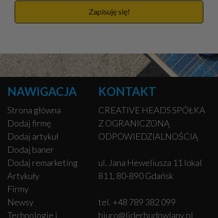
Zapisuję się!
NAWIGACJA
KONTAKT
Strona główna
CREATIVE HEADS SPÓŁKA
Dodaj firmę
Z OGRANICZONĄ
Dodaj artykuł
ODPOWIEDZIALNOŚCIĄ
Dodaj baner
Dodaj remarketing
ul. Jana Heweliusza 11 lokal
Artykuły
811, 80-890 Gdańsk
Firmy
Newsy
tel. +48 789 382 099
Technologie i
biuro@liderbudowlany.pl