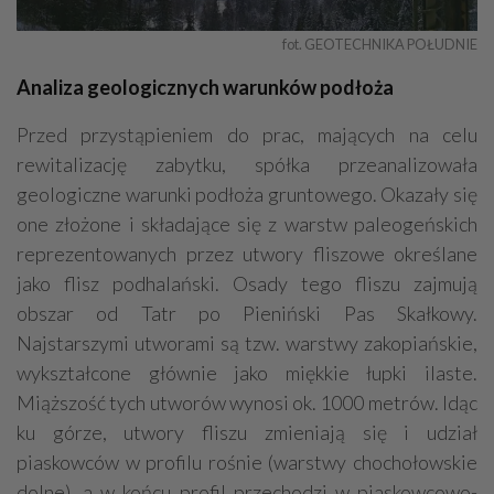
fot. GEOTECHNIKA POŁUDNIE
Analiza geologicznych warunków podłoża
Przed przystąpieniem do prac, mających na celu
rewitalizację zabytku, spółka przeanalizowała
geologiczne warunki podłoża gruntowego. Okazały się
one złożone i składające się z warstw paleogeńskich
reprezentowanych przez utwory fliszowe określane
jako flisz podhalański. Osady tego fliszu zajmują
obszar od Tatr po Pieniński Pas Skałkowy.
Najstarszymi utworami są tzw. warstwy zakopiańskie,
wykształcone głównie jako miękkie łupki ilaste.
Miąższość tych utworów wynosi ok. 1000 metrów. Idąc
ku górze, utwory fliszu zmieniają się i udział
piaskowców w profilu rośnie (warstwy chochołowskie
dolne), a w końcu profil przechodzi w piaskowcowo-