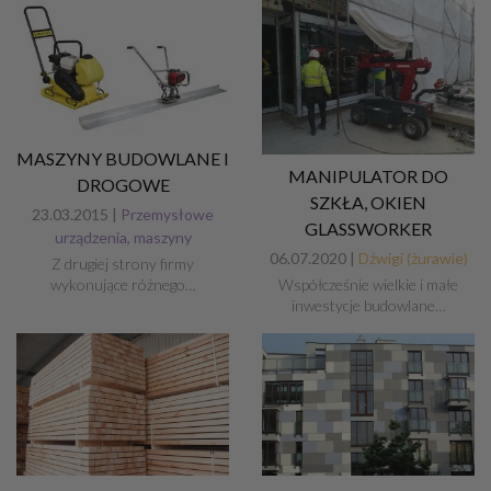
MASZYNY BUDOWLANE I
MANIPULATOR DO
DROGOWE
SZKŁA, OKIEN
23.03.2015 |
Przemysłowe
GLASSWORKER
urządzenia, maszyny
06.07.2020 |
Dźwigi (żurawie)
Z drugiej strony firmy
wykonujące różnego…
Współcześnie wielkie i małe
inwestycje budowlane…