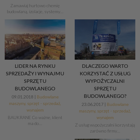
Zamawiaj hurtowo chemię
budowlaną, izolacje, systemy…
LIDER NA RYNKU
DLACZEGO WARTO
SPRZEDAŻY I WYNAJMU
KORZYSTAĆ Z USŁUG
SPRZĘTU
WYPOŻYCZALNI
BUDOWLANEGO
SPRZĘTU
BUDOWLANEGO?
09.01.2018 |
Budowlane
maszyny, sprzęt - sprzedaż,
23.06.2017 |
Budowlane
wynajem
maszyny, sprzęt - sprzedaż,
BAUKRANE Co ważne, klient
wynajem
ma do…
Z usług wypożyczalni korzystają
zarówno firmy…