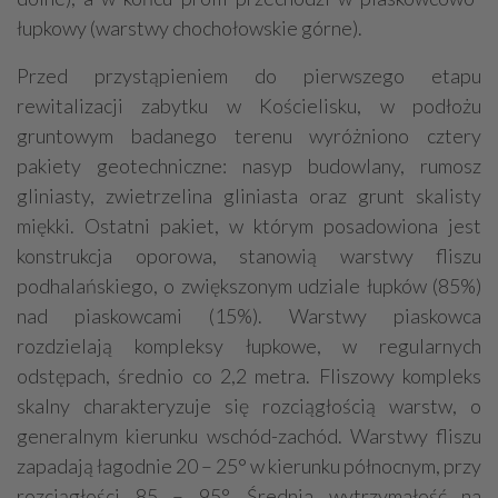
łupkowy (warstwy chochołowskie górne).
Przed przystąpieniem do pierwszego etapu
rewitalizacji zabytku w Kościelisku, w podłożu
gruntowym badanego terenu wyróżniono cztery
pakiety geotechniczne: nasyp budowlany, rumosz
gliniasty, zwietrzelina gliniasta oraz grunt skalisty
miękki. Ostatni pakiet, w którym posadowiona jest
konstrukcja oporowa, stanowią warstwy fliszu
podhalańskiego, o zwiększonym udziale łupków (85%)
nad piaskowcami (15%). Warstwy piaskowca
rozdzielają kompleksy łupkowe, w regularnych
odstępach, średnio co 2,2 metra. Fliszowy kompleks
skalny charakteryzuje się rozciągłością warstw, o
generalnym kierunku wschód-zachód. Warstwy fliszu
zapadają łagodnie 20 – 25° w kierunku północnym, przy
rozciągłości 85 – 95°. Średnia wytrzymałość na