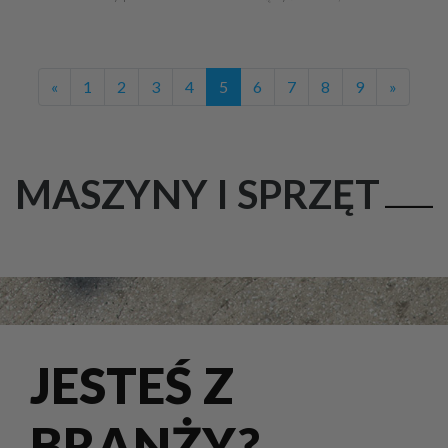
«
1
2
3
4
5
6
7
8
9
»
MASZYNY I SPRZĘT
JESTEŚ Z
BRANŻY?