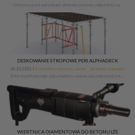
Ochrona przed warunkami atmosferycznymi, odporność na…
DESKOWANIE STROPOWE PERI ALPHADECK
05.10.2021 |
Budowlane maszyny, sprzęt - sprzedaż, wynajem
Rytm współczesnego placu budowy wyznaczają ergonomiczne,…
WIERTNICA DIAMENTOWA DO BETONU (ZE