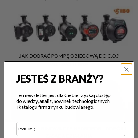
JAK DOBRAĆ POMPĘ OBIEGOWĄ DO C.O.?
08.07.2021 |
Pompy
Pompa obiegowa to urządzenie służące do…
JESTEŚ Z BRANŻY?
Ten newsletter jest dla Ciebie! Zyskaj dostęp
do wiedzy, analiz, nowinek technologicznych
i katalogu firm z rynku budowlanego.
POMPA GŁĘBINOWA CZY HYDROFOR – DOBÓR I
ZASADA DZIAŁANIA