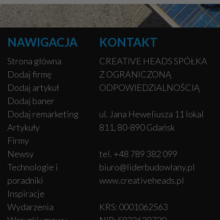
NAWIGACJA
KONTAKT
Strona główna
CREATIVE HEADS SPÓŁKA
Dodaj firmę
Z OGRANICZONĄ
Dodaj artykuł
ODPOWIEDZIALNOŚCIĄ
Dodaj baner
Dodaj remarketing
ul. Jana Heweliusza 11 lokal
Artykuły
811, 80-890 Gdańsk
Firmy
Newsy
tel. +48 789 382 099
Technologie i
biuro@liderbudowlany.pl
poradniki
www.creativeheads.pl
Inspiracje
Wydarzenia
KRS: 0001062563