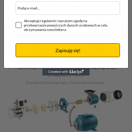
29.06.2021 |
Pompy
Jeśli chcemy mieć niezależne źródło stałego…
Akceptuję regulamin i wyrażam zgodę na
przetwarzanie powyższych danych osobowych w celu
otrzymywania newslettera.
Zapisuję się!
POMPA Z FALOWNIKIEM ZASADA DZIAŁANIA
29.06.2021 |
Pompy
Zasada działania pompy z falownikiem polega…