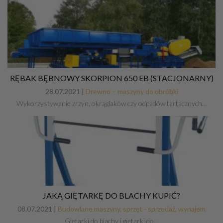
RĘBAK BĘBNOWY SKORPION 650 EB (STACJONARNY)
28.07.2021 |
Drewno – maszyny do obróbki
Wykorzystywanie zrzyn, okrąglaków czy odpadów tartacznych…
JAKĄ GIĘTARKĘ DO BLACHY KUPIĆ?
08.07.2021 |
Budowlane maszyny, sprzęt - sprzedaż, wynajem
Giętarki do blachy i giętarki do…