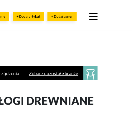
irmę
+ Dodaj artykuł
+ Dodaj baner
urządzenia
Zobacz pozostałe branże
esoria
ykładziny
Sztukateria
ŁOGI DREWNIANE