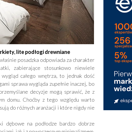
kiety, lite podłogi drewniane
 właśnie posadzka odpowiada za charakter
tki, zabierające stosunkowo niewiele
ą wygląd całego wnętrza, to jednak dość
gami sprawa wygląda zupełnie inaczej, bo
eprzemyślane decyzje mogą sprawić, że z
nym domu. Choćby z tego względu warto
ują do różnych aranżacji i które nigdy nie
ski dębowe na podłodze bardzo dobrze
acjami, jak i z nowoczesnym minimalizmem.