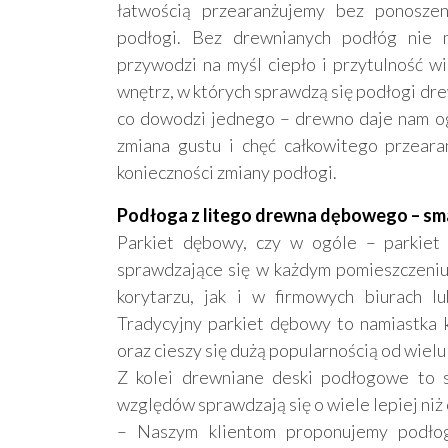
łatwością przearanżujemy bez ponoszen
podłogi. Bez drewnianych podłóg nie mo
przywodzi na myśl ciepło i przytulność wie
wnętrz, w których sprawdzą się podłogi dr
co dowodzi jednego – drewno daje nam og
zmiana gustu i chęć całkowitego przear
konieczności zmiany podłogi.
Podłoga z litego drewna dębowego – sm
Parkiet dębowy, czy w ogóle – parkiet
sprawdzające się w każdym pomieszczeniu
korytarzu, jak i w firmowych biurach lu
Tradycyjny parkiet dębowy to namiastka k
oraz cieszy się dużą popularnością od wielu 
Z kolei drewniane deski podłogowe to 
względów sprawdzają się o wiele lepiej niż 
– Naszym klientom proponujemy podłog