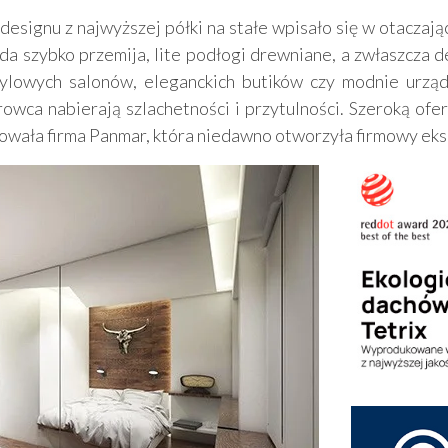
esignu z najwyższej półki na stałe wpisało się w otaczaj
a szybko przemija, lite podłogi drewniane, a zwłaszcza
tylowych salonów, eleganckich butików czy modnie urządz
rowca nabierają szlachetności i przytulności. Szeroką of
ała firma Panmar, która niedawno otworzyła firmowy eks