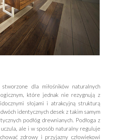
stworzone dla miłośników naturalnych
ogicznym, które jednak nie rezygnują z
docznymi słojami i atrakcyjną strukturą
a dwóch identycznych desek z takim samym
ntycznych podłóg drewnianych. Podłoga z
czula, ale i w sposób naturalny reguluje
achować zdrowy i przyjazny człowiekowi