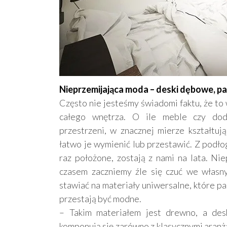
Nieprzemijająca moda – deski dębowe, par
Często nie jesteśmy świadomi faktu, że to
całego wnętrza. O ile meble czy doda
przestrzeni, w znacznej mierze kształtuj
łatwo je wymienić lub przestawić. Z podło
raz położone, zostają z nami na lata. Ni
czasem zaczniemy źle się czuć we włas
stawiać na materiały uniwersalne, które pas
przestają być modne.
– Takim materiałem jest drewno, a de
komponują się zarówno z klasycznymi aranż