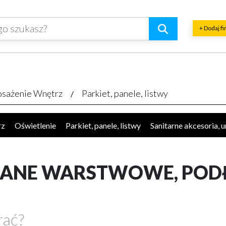
+ Dodaj f
sażenie Wnętrz
Parkiet, panele, listwy
rz
Oświetlenie
Parkiet, panele, listwy
Sanitarne akcesoria, 
okucia, akcesoria
Plisy, rolety, żaluzje
Kominki
Schody, akc
ęcze, balustrady, barierki
Płytki, glazura, terakota
Dywany, w
IANE WARSTWOWE, POD
rać?