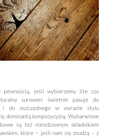
JESTEŚ Z BRANŻY?
 pewnością, jeśli wybierzemy lite czy
Ten newsletter jest dla Ciebie! Zyskaj dostęp
uralny surowiec świetnie pasuje do
do wiedzy, analiz, nowinek technologicznych
i katalogu firm z rynku budowlanego.
jak i do oszczędnego w wyrazie stylu
się dominantą kompozycyjną. Wybarwione
ębowe są też nieodzownym składnikiem
wskim, które – jeśli nam się znudzą – z