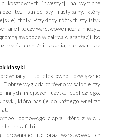
ia kosztownych inwestycji na wymianę
że też istnieć styl rustykalny, który
jskiej chaty. Przykłady różnych stylistyk
Akceptuję regulamin i wyrażam zgodę na
przetwarzanie powyższych danych osobowych w celu
ewniane lite czy warstwowe można mnożyć,
otrzymywania newslettera.
romną swobodę w zakresie aranżacji, bo
anżowania domu/mieszkania, nie wymusza
Zapisuję się!
ak klasyki
 drewniany – to efektowne rozwiązanie
. Dobrze wygląda zarówno w salonie czy
b innych miejscach użytku publicznego.
lasyki, która pasuje do każdego wnętrza
lat.
symbol domowego ciepła, które z wielu
chłodne kafelki.
i drewniane lite oraz warstwowe. Ich