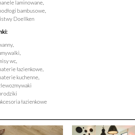
panele laminowane,
podłogi bambusowe,
listwy Doellken
nki:
wanny,
umywalki,
misy wc,
baterie łazienkowe,
baterie kuchenne,
zlewozmywaki
brodziki
akcesoria łazienkowe