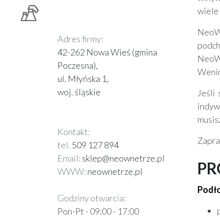
wiele
NeoWn
Adres firmy:
podch
42-262 Nowa Wieś (gmina
NeoWn
Poczesna),
Wenin
ul. Młyńska 1,
woj. śląskie
Jeśli
indyw
musis
Kontakt:
Zapra
tel.
509 127 894
Email:
sklep@neownetrze.pl
PR
WWW:
neownetrze.pl
Podło
Godziny otwarcia:
Pon-Pt - 09:00 - 17:00