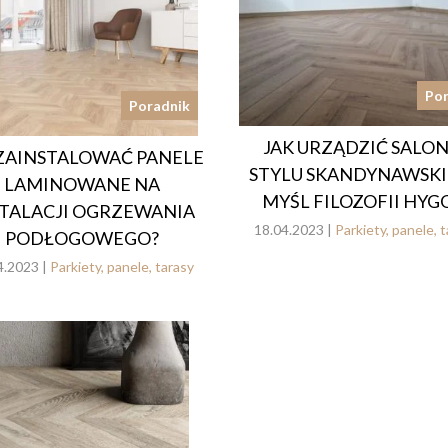
Por
Poradnik
JAK URZĄDZIĆ SALO
 ZAINSTALOWAĆ PANELE
STYLU SKANDYNAWSK
LAMINOWANE NA
MYŚL FILOZOFII HYG
STALACJI OGRZEWANIA
18.04.2023 |
Parkiety, panele, 
PODŁOGOWEGO?
4.2023 |
Parkiety, panele, tarasy