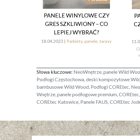
PANELE WINYLOWE CZY
P
GRES SZKLIWIONY – CO
C
LEPIEJ WYBRAĆ?
18.04.2023 |
Parkiety, panele, tarasy
11.0
O
Słowa kluczowe:
NeoWnętrze, panele Wild Wood
Podłogi Częstochowa, deski kompozytowe Wild 
bambusowe Wild Wood, Podłogi COREtec, NeoW
Wnętrze, panele podłogowe premium, COREtec, 
COREtec Katowice, Panele FAUS, COREtec Jode