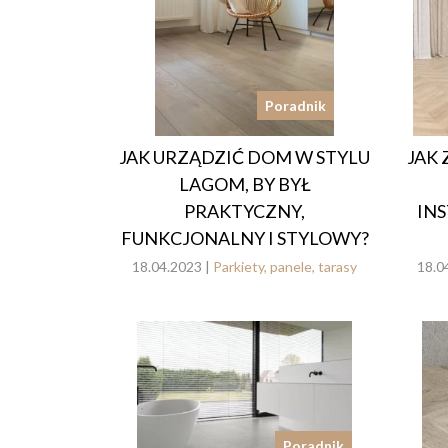
Poradnik
JAK URZĄDZIĆ DOM W STYLU
JAK
LAGOM, BY BYŁ
PRAKTYCZNY,
IN
FUNKCJONALNY I STYLOWY?
18.04.2023 |
Parkiety, panele, tarasy
18.0
Poradnik