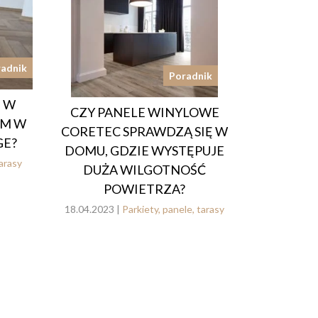
adnik
Poradnik
N W
CZY PANELE WINYLOWE
IM W
CORETEC SPRAWDZĄ SIĘ W
GE?
DOMU, GDZIE WYSTĘPUJE
tarasy
DUŻA WILGOTNOŚĆ
POWIETRZA?
18.04.2023 |
Parkiety, panele, tarasy