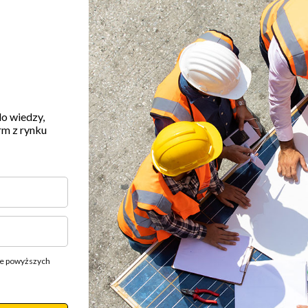
do wiedzy,
rm z rynku
ie powyższych