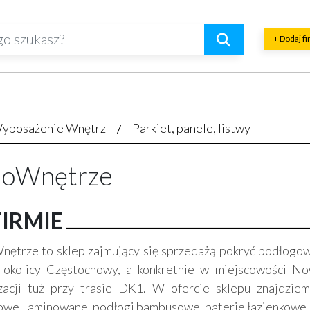
+ Dodaj f
yposażenie Wnętrz
Parkiet, panele, listwy
oWnętrze
FIRMIE
ętrze to sklep zajmujący się sprzedażą pokryć podłogowy
 okolicy Częstochowy, a konkretnie w miejscowości N
izacji tuż przy trasie DK1. W ofercie sklepu znajdzie
owe, laminowane, podłogi bambusowe, baterie łazienkowe,