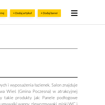
irmę
+ Dodaj artykuł
+ Dodaj baner
ch i wyposażenia łazienek. Salon znajduje
owa Wieś (Gmina Poczesna) w atrakcyjnej
my takie produkty jak: Panele podłogowe
 umywalki wanny, zlewozmywaki, miski WC i