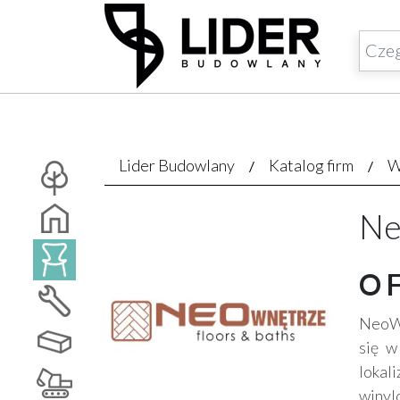
Lider Budowlany
Katalog firm
W
Ne
O 
NeoWn
się w
lokal
winyl