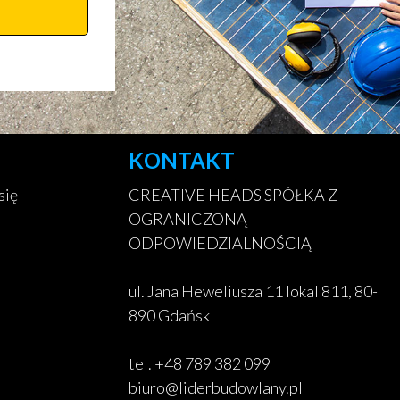
KONTAKT
się
CREATIVE HEADS SPÓŁKA Z
OGRANICZONĄ
ODPOWIEDZIALNOŚCIĄ
ul. Jana Heweliusza 11 lokal 811, 80-
890 Gdańsk
tel. +48 789 382 099
biuro@liderbudowlany.pl