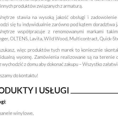
 innych produktów związanych z armaturą.
ętrze stawia na wysoką jakość obsługi i zadowolenie
odzi się tu indywidualnie zarówno pod kątem doradztwa ja
ętrze współpracuje z renomowanymi markami takimi
ger, OLTENS, Lavita, Wild Wood, Multicontract, Quick-St
 szukasz, więc produktów tych marek to koniecznie skont
idualną wycenę. Zamówienia realizowane są na terenie c
z wychodzić z domu aby dokonać zakupu – Wszystko załatwi
szamy do kontaktu!
ODUKTY I USŁUGI
gi:
panele winylowe,