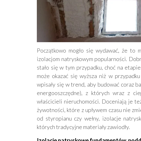
Początkowo mogło się wydawać, że to m
izolacjom natryskowym popularności. Dobry
stało się w tym przypadku, choć na etapie
może okazać się wyższa niż w przypadku 
wpisały się w trend, aby budować coraz ba
energooszczędne), z których wraz z cie
właścicieli nieruchomości. Doceniają je t
żywotności, które z upływem czasu nie zmi
od styropianu czy wełny, izolacje natry
których tradycyjne materiały zawiodły.
Izolacje natryskowe fundamentów, podda