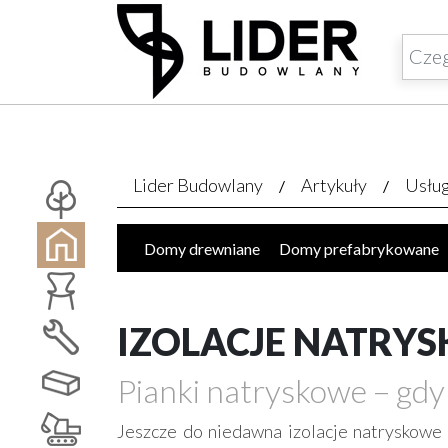
Lider Budowlany
Artykuły
Usłu
Domy drewniane
Domy prefabrykowane
Parkiety, panele, tarasy
Architektoniczne,
Garaże - budowa, sprzedaż
Domy ekologi
IZOLACJE NATRY
Studnie
Finanse
Elewacje, docieplenia
Pianki natryskowe – gdy 
Ekspertyzy budowlane / ochrona środowisk
Wykonanie pod klucz
Rozbiórki, wyburze
Jeszcze do niedawna izolacje natryskowe 