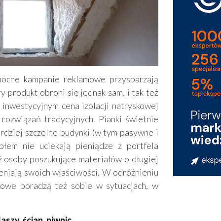
ocne kampanie reklamowe przysparzają
 produkt obroni się jednak sam, i tak też
 inwestycyjnym cena izolacji natryskowej
rozwiązań tradycyjnych. Pianki świetnie
rdziej szczelne budynki (w tym pasywne i
płem nie uciekają pieniądze z portfela
eż osoby poszukujące materiałów o długiej
eniają swoich właściwości. W odróżnieniu
skowe poradzą też sobie w sytuacjach, w
szy, ścian, piwnic