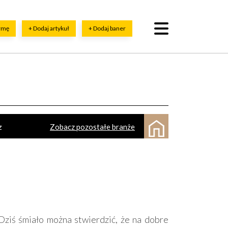
irmę
+ Dodaj artykuł
+ Dodaj baner
z
Zobacz pozostałe branże
yka, kowalstwo artystyczne
Ogrody zimowe
Obiekty rolnicze
ty sportowe
Sauny, SPA
arskie usługi
Ślusarstwo, metale - obróbka
o
Adwokaci
Prace wysokościowe
Dziś śmiało można stwierdzić, że na dobre