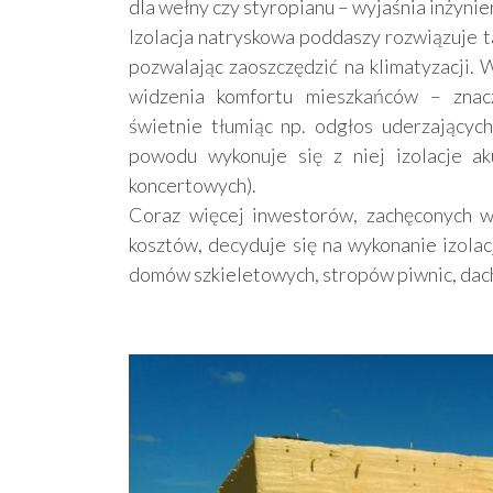
dla wełny czy styropianu – wyjaśnia inżynie
Izolacja natryskowa poddaszy rozwiązuje 
pozwalając zaoszczędzić na klimatyzacji. 
widzenia komfortu mieszkańców – znacz
świetnie tłumiąc np. odgłos uderzającyc
powodu wykonuje się z niej izolacje ak
koncertowych).
Coraz więcej inwestorów, zachęconych wy
kosztów, decyduje się na wykonanie izolacj
domów szkieletowych, stropów piwnic, dac