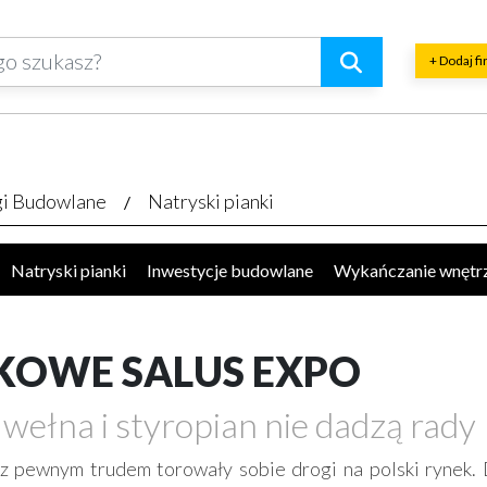
+ Dodaj f
gi Budowlane
Natryski pianki
Natryski pianki
Inwestycje budowlane
Wykańczanie wnętr
 projektowe biura
Termoizolacja
Deweloperzy
Metaloplast
czne
Uzdatnianie wody
Prace ziemne, fundamenty, wykopy
SKOWE SALUS EXPO
Stalowe konstrukcje
Remonty, renowacje
Osuszanie
Obiek
wełna i styropian nie dadzą rady
a
Drogi - budowa, sprzęt, usługi
Brukarstwo
Tartaki
Stol
nia
Inżynieria budowlana
Nadzór budowlany
Kamieniarstw
z pewnym trudem torowały sobie drogi na polski rynek. 