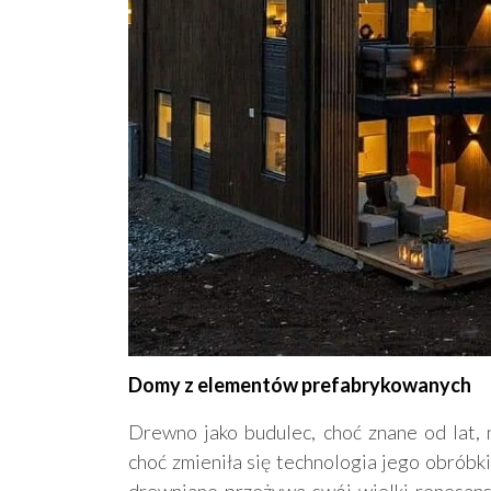
Domy z elementów prefabrykowanych
Drewno jako budulec, choć znane od lat, 
choć zmieniła się technologia jego obróbk