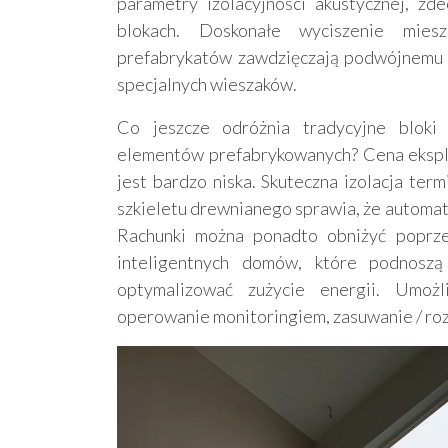
parametry izolacyjności akustycznej, z
blokach. Doskonałe wyciszenie mie
prefabrykatów zawdzięczają podwójnemu 
specjalnych wieszaków.
Co jeszcze odróżnia tradycyjne blok
elementów prefabrykowanych? Cena eksploa
jest bardzo niska. Skuteczna izolacja te
szkieletu drewnianego sprawia, że automaty
Rachunki można ponadto obniżyć poprze
inteligentnych domów, które podnoszą
optymalizować zużycie energii. Umożl
operowanie monitoringiem, zasuwanie / rozs