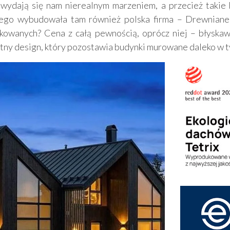
ekarstwo
ydają się nam nierealnym marzeniem, a przecież takie 
anego wybudowała tam również polska firma – Drewnian
wanych? Cena z całą pewnością, oprócz niej – błyskawic
iętny design, który pozostawia budynki murowane daleko w t