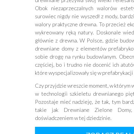
drewniane przeżywa swój wielki renesans, 
Obok niezaprzeczalnych walorów estety
surowiec nigdy nie wyszedł z mody, bardzi
walory praktyczne drewna. To przecież eko
wykreowany ręką natury. Doskonale wied
głównie z drewna. W Polsce, gdzie budow
drewniane domy z elementów prefabryko
sobie drogę na rynku budowlanym. Obecni
częściej, bo i trudno nie docenić ich atutó
które wyspecjalizowały się w prefabrykacji 
Czy przyjdzie wreszcie moment, w którym 
w technologii szkieletu drewnianego pi
Pozostaje mieć nadzieję, że tak, tym bardz
takie jak Drewniane Zielone Domy
doświadczeniem w tej dziedzinie.