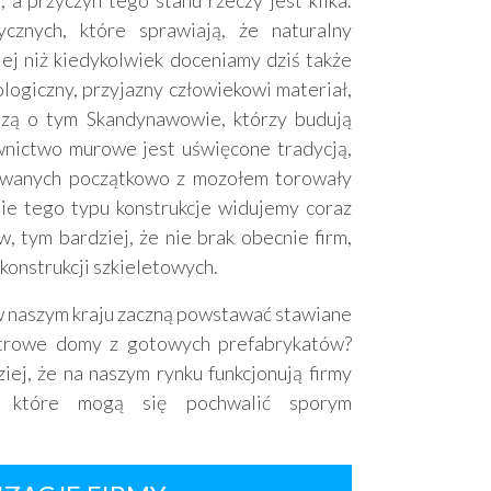
a przyczyn tego stanu rzeczy jest kilka.
cznych, które sprawiają, że naturalny
ej niż kiedykolwiek doceniamy dziś także
logiczny, przyjazny człowiekowi materiał,
zą o tym Skandynawowie, którzy budują
nictwo murowe jest uświęcone tradycją,
wanych początkowo z mozołem torowały
e tego typu konstrukcje widujemy coraz
w, tym bardziej, że nie brak obecnie firm,
konstrukcji szkieletowych.
w naszym kraju zaczną powstawać stawiane
ętrowe domy z gotowych prefabrykatów?
iej, że na naszym rynku funkcjonują firmy
, które mogą się pochwalić sporym