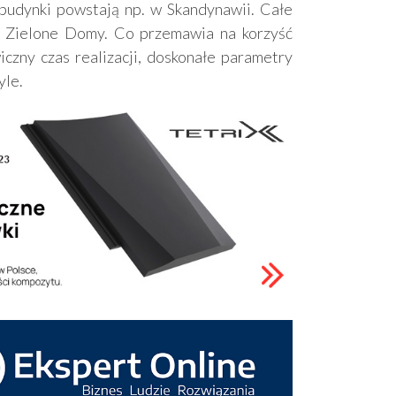
budynki powstają np. w Skandynawii. Całe
e Zielone Domy. Co przemawia na korzyść
zny czas realizacji, doskonałe parametry
yle.