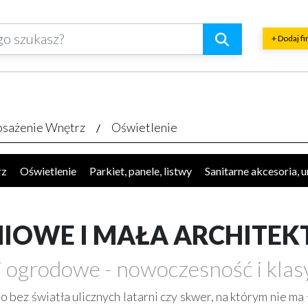
+ Dodaj f
sażenie Wnętrz
Oświetlenie
rz
Oświetlenie
Parkiet, panele, listwy
Sanitarne akcesoria, 
okucia, akcesoria
Plisy, rolety, żaluzje
Kominki
Schody, akc
ęcze, balustrady, barierki
Płytki, glazura, terakota
Dywany, w
NIOWE I MAŁA ARCHITE
 ogrodowe - nowoczesność i klas
bez światła ulicznych latarni czy skwer, na którym nie ma