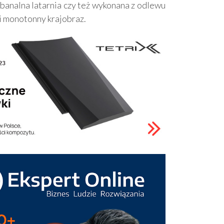
ebanalna latarnia czy też wykonana z odlewu
i monotonny krajobraz.