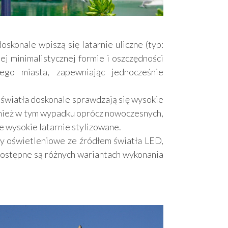
oskonale wpiszą się latarnie uliczne (typ:
 minimalistycznej formie i oszczędności
ego miasta, zapewniając jednocześnie
g światła doskonale sprawdzają się wysokie
ównież w tym wypadku oprócz nowoczesnych,
JESTEŚ Z BRANŻY?
e wysokie latarnie stylizowane.
 oświetleniowe ze źródłem światła LED,
dostępne są różnych wariantach wykonania
Ten newsletter jest dla Ciebie! Zyskaj dostęp
do wiedzy, analiz, nowinek technologicznych
i katalogu firm z rynku budowlanego.