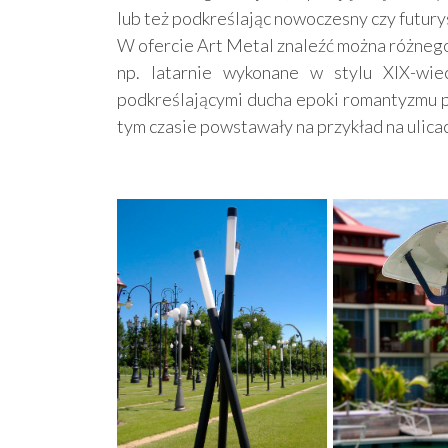
lub też podkreślając nowoczesny czy futurys
W ofercie Art Metal znaleźć można różnego
np. latarnie wykonane w stylu XIX-wie
podkreślającymi ducha epoki romantyzmu p
tym czasie powstawały na przykład na ulica