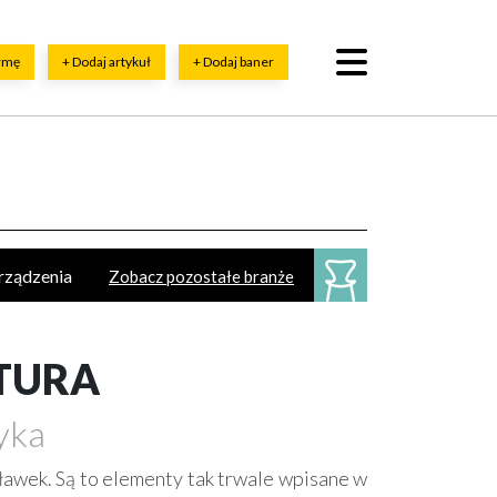
irmę
+ Dodaj artykuł
+ Dodaj baner
urządzenia
Zobacz pozostałe branże
esoria
ykładziny
Sztukateria
KTURA
yka
 ławek. Są to elementy tak trwale wpisane w