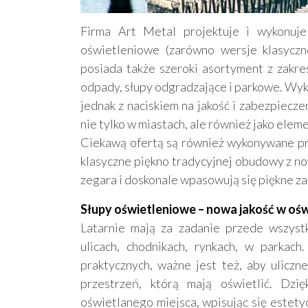
Firma Art Metal projektuje i wykonuje 
oświetleniowe (zarówno wersje klasyczn
posiada także szeroki asortyment z zakres
odpady, słupy odgradzające i parkowe. Wy
jednak z naciskiem na jakość i zabezpiecze
nie tylko w miastach, ale również jako el
Ciekawą ofertą są również wykonywane prz
klasyczne piękno tradycyjnej obudowy z
zegara i doskonale wpasowują się piękne zau
Słupy oświetleniowe – nowa jakość w oświ
Latarnie mają za zadanie przede wszyst
ulicach, chodnikach, rynkach, w parkac
praktycznych, ważne jest też, aby ulicz
przestrzeń, którą mają oświetlić. Dz
oświetlanego miejsca, wpisując się estety