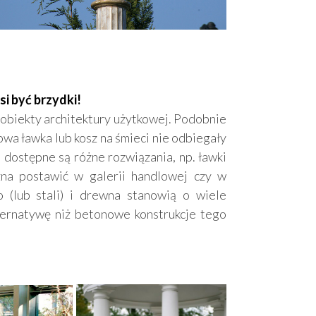
si być brzydki!
obiekty architektury użytkowej. Podobnie
owa ławka lub kosz na śmieci nie odbiegały
 dostępne są różne rozwiązania, np. ławki
ożna postawić w galerii handlowej czy w
(lub stali) i drewna stanowią o wiele
lternatywę niż betonowe konstrukcje tego