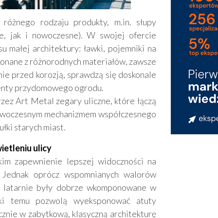
różnego rodzaju produkty, m.in. słupy
e, jak i nowoczesne). W swojej ofercie
u małej architektury: ławki, pojemniki na
konane z różnorodnych materiałów, zawsze
nie przed korozją, sprawdzą się doskonale
ementy przydomowego ogrodu.
ez Art Metal zegary uliczne, które łączą
 nowoczesnym mechanizmem współczesnego
łki starych miast.
etleniu ulicy
kim zapewnienie lepszej widoczności na
h. Jednak oprócz wspomnianych walorów
ne latarnie były dobrze wkomponowane w
ięki temu pozwolą wyeksponować atuty
cznie w zabytkową, klasyczną architekturę