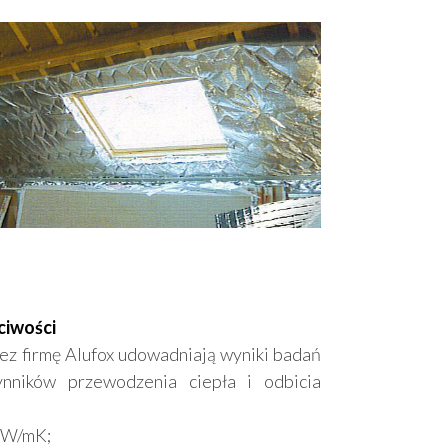
ciwości
z firmę Alufox udowadniają wyniki badań
nników przewodzenia ciepła i odbicia
4 W/mK;