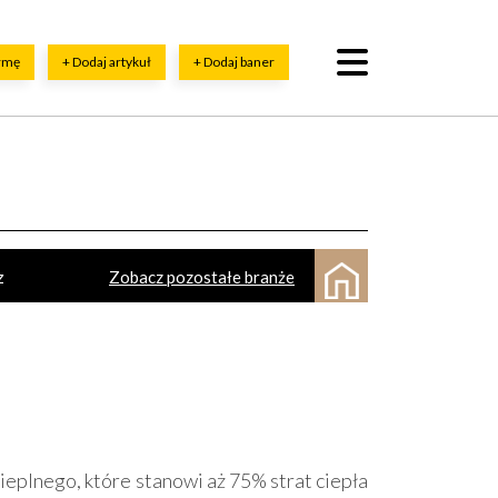
irmę
+ Dodaj artykuł
+ Dodaj baner
z
Zobacz pozostałe branże
dowa, sprzedaż
ty, wykopy
Ogrody zimowe
Osuszanie
Obiekty sportowe
Sauny, SPA
arskie usługi
Ślusarstwo, metale - obróbka
o
Adwokaci
Prace wysokościowe
ieplnego, które stanowi aż 75% strat ciepła