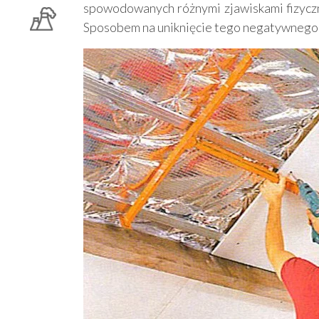
Odśnieżanie
Geodezja - usługi, sprzęt
D
spowodowanych różnymi zjawiskami fizyczn
Sposobem na uniknięcie tego negatywnego 