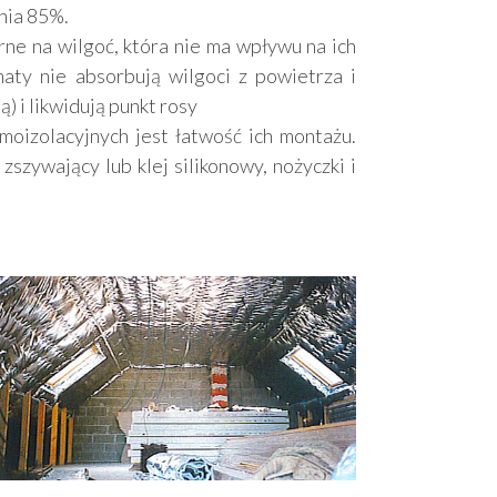
nia 85%.
e na wilgoć, która nie ma wpływu na ich
aty nie absorbują wilgoci z powietrza i
) i likwidują punkt rosy
oizolacyjnych jest łatwość ich montażu.
szywający lub klej silikonowy, nożyczki i