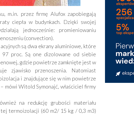
, m.in. przez firmę Alufox zapobiegają
raty ciepła w budynkach. Dzięki swojej
ziałają jednocześnie: promieniowaniu
zenoszeniu (convection).
acyjnych są dwa ekrany aluminiowe, które
o 97 proc. Są one dizolowane od siebie
enowej, gdzie powietrze zamknięte jest w
zuje zjawisko przenoszenia. Natomiast
izolacja i znajdujące się w nim powietrze
 – mówi Witold Symonajć, właściciel firmy
wnież na redukcję grubości materiału
tej termoizolacji (60 m2/ 15 kg / 0,3 m3)