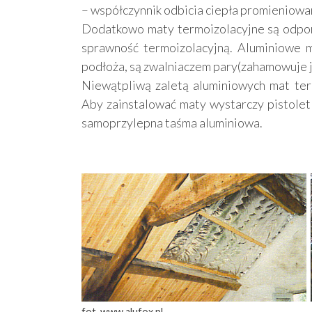
– współczynnik odbicia ciepła promieniowa
Dodatkowo maty termoizolacyjne są odporn
sprawność termoizolacyjną. Aluminiowe m
podłoża, są zwalniaczem pary(zahamowuje ją
Niewątpliwą zaletą aluminiowych mat term
Aby zainstalować maty wystarczy pistolet z
samoprzylepna taśma aluminiowa.
fot. www.alufox.pl