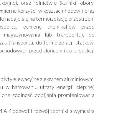
yjne), oraz rolnictwie (kurniki, obory,
ymierne korzyści w kosztach hodowli oraz
e nadaje się na termoizolację przestrzeni
nsportu, ochronę chemikaliów przed
 magazynowania lub transportu), do
s transportu, do termoizolacji statków,
ochodowych przed słońcem i do produkcji
ż płyty elewacyjne z ekranem aluminiowym.
u w hamowaniu utraty energii cieplnej
one zdolność odbijania promieniowania
4 A 4 pozwolił rozwój techniki a wymusiła