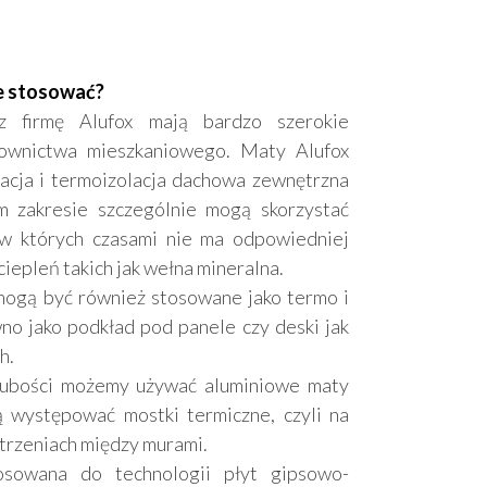
ie stosować?
z firmę Alufox mają bardzo szerokie
ownictwa mieszkaniowego. Maty Alufox
lacja i termoizolacja dachowa zewnętrzna
m zakresie szczególnie mogą skorzystać
w których czasami nie ma odpowiedniej
ciepleń takich jak wełna mineralna.
mogą być również stosowane jako termo i
no jako podkład pod panele czy deski jak
h.
rubości możemy używać aluminiowe maty
 występować mostki termiczne, czyli na
trzeniach między murami.
osowana do technologii płyt gipsowo-