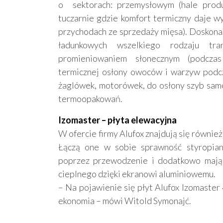
o sektorach: przemysłowym (hale produkc
tuczarnie gdzie komfort termiczny daje w
przychodach ze sprzedaży mięsa). Doskonal
ładunkowych wszelkiego rodzaju tra
promieniowaniem słonecznym (podczas
termicznej osłony owoców i warzyw podcza
żaglówek, motorówek, do osłony szyb sam
termoopakowań.
Izomaster – płyta elewacyjna
W ofercie firmy Alufox znajdują się równie
Łączą one w sobie sprawność styropian
poprzez przewodzenie i dodatkowo mają 
cieplnego dzięki ekranowi aluminiowemu.
– Na pojawienie się płyt Alufox Izomaster 
ekonomia – mówi Witold Symonajć.