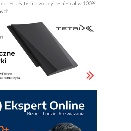
 materiały termoizolacyjne niemal w 100%.
nych.