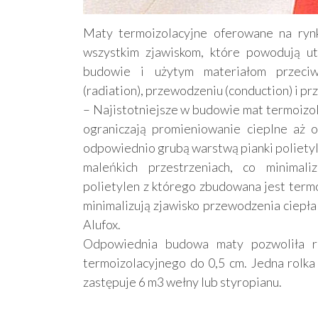
Maty termoizolacyjne oferowane na rynku
wszystkim zjawiskom, które powodują ut
budowie i użytym materiałom przeciwd
(radiation), przewodzeniu (conduction) i pr
– Najistotniejsze w budowie mat termoizol
ograniczają promieniowanie cieplne aż 
odpowiednio grubą warstwą pianki polietyl
maleńkich przestrzeniach, co minimali
polietylen z którego zbudowana jest termo
minimalizują zjawisko przewodzenia ciepła
Alufox.
Odpowiednia budowa maty pozwoliła ró
termoizolacyjnego do 0,5 cm. Jedna rolka 
zastępuje 6 m3 wełny lub styropianu.