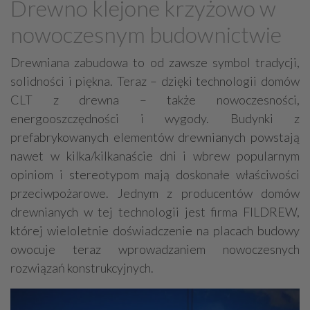
Drewno klejone krzyżowo w
Deweloperzy
nowoczesnym budownictwie
Metaloplastyka, kowalstwo artystyczne
Garaże - budowa, sprzedaż
Domy ekologiczne
Drewniana zabudowa to od zawsze symbol tradycji,
solidności i piękna. Teraz – dzięki technologii domów
Uzdatnianie wody
CLT z drewna – także nowoczesności,
Prace ziemne, fundamenty, wykopy
Ogrody zimowe
energooszczędności i wygody. Budynki z
Obiekty rolnicze
Studnie
Finanse
prefabrykowanych elementów drewnianych powstają
Elewacje, docieplenia
Stalowe konstrukcje
nawet w kilka/kilkanaście dni i wbrew popularnym
opiniom i stereotypom mają doskonałe właściwości
Remonty, renowacje
Osuszanie
Obiekty sportowe
przeciwpożarowe. Jednym z producentów domów
Sauny, SPA
drewnianych w tej technologii jest firma FILDREW,
Ekspertyzy budowlane / ochrona środowiska
której wieloletnie doświadczenie na placach budowy
Drogi - budowa, sprzęt, usługi
Brukarstwo
Tartaki
owocuje teraz wprowadzaniem nowoczesnych
rozwiązań konstrukcyjnych.
Stolarskie usługi
Ślusarstwo, metale - obróbka
Wykonanie pod klucz
Rozbiórki, wyburzenia