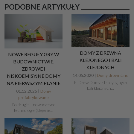
PODOBNE ARTYKUŁY
DOMY Z DREWNA
NOWE REGUŁY GRY W
KLEJONEGO I BALI
BUDOWNICTWIE.
KLEJONYCH
ZDROWE I
14.05.2020 |
Domy drewniane
NISKOEMISYJNE DOMY
FilDrew Domy z tradycyjnych
NA PIERWSZYM PLANIE
bali klejonych…
01.12.2025 |
Domy
prefabrykowane
Po drugie – nowoczesne
technologie (klejenie…