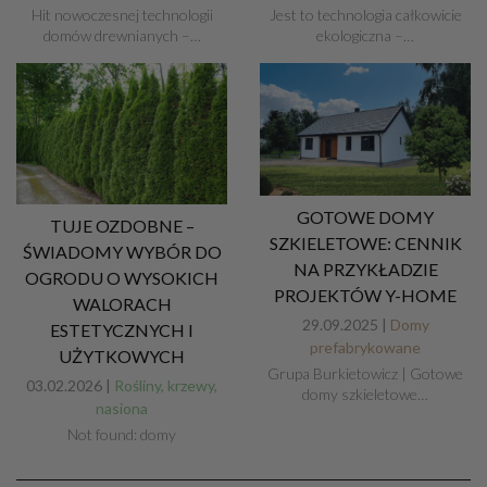
Hit nowoczesnej technologii
Jest to technologia całkowicie
domów drewnianych –…
ekologiczna –…
GOTOWE DOMY
TUJE OZDOBNE –
SZKIELETOWE: CENNIK
ŚWIADOMY WYBÓR DO
NA PRZYKŁADZIE
OGRODU O WYSOKICH
PROJEKTÓW Y-HOME
WALORACH
29.09.2025 |
Domy
ESTETYCZNYCH I
prefabrykowane
UŻYTKOWYCH
Grupa Burkietowicz | Gotowe
03.02.2026 |
Rośliny, krzewy,
domy szkieletowe…
nasiona
Not found: domy