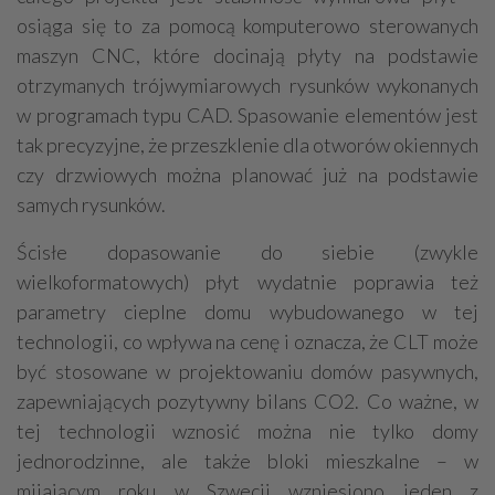
osiąga się to za pomocą komputerowo sterowanych
maszyn CNC, które docinają płyty na podstawie
otrzymanych trójwymiarowych rysunków wykonanych
w programach typu CAD. Spasowanie elementów jest
tak precyzyjne, że przeszklenie dla otworów okiennych
czy drzwiowych można planować już na podstawie
samych rysunków.
Ścisłe dopasowanie do siebie (zwykle
wielkoformatowych) płyt wydatnie poprawia też
parametry cieplne domu wybudowanego w tej
technologii, co wpływa na cenę i oznacza, że CLT może
być stosowane w projektowaniu domów pasywnych,
zapewniających pozytywny bilans CO2. Co ważne, w
tej technologii wznosić można nie tylko domy
jednorodzinne, ale także bloki mieszkalne – w
mijającym roku w Szwecji wzniesiono jeden z