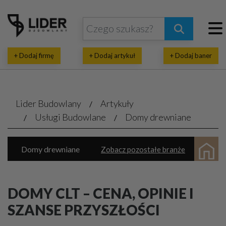
+ Dodaj firmę
+ Dodaj artykuł
+ Dodaj baner
Lider Budowlany
Artykuły
Usługi Budowlane
Domy drewniane
Domy drewniane
Zobacz pozostałe branże
Domy prefabrykowane
Natryski pianki
Inwestycje budowlane
Wykańczanie wnętrz
DOMY CLT – CENA, OPINIE I
Parkiety, panele, tarasy
SZANSE PRZYSZŁOŚCI
Architektoniczne, projektowe biura
Termoizolacja