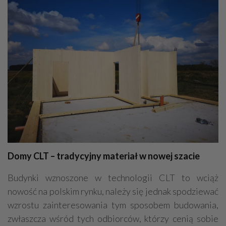
Inżynieria budowlana
Nadzór budowlany
Kamieniarstwo
Adwokaci
Prace wysokościowe
Odśnieżanie
Geodezja - usługi, sprzęt
Dekarstwo
Domy CLT – tradycyjny materiał w nowej szacie
Budynki wznoszone w technologii CLT to wciąż
nowość na polskim rynku, należy się jednak spodziewać
wzrostu zainteresowania tym sposobem budowania,
zwłaszcza wśród tych odbiorców, którzy cenią sobie