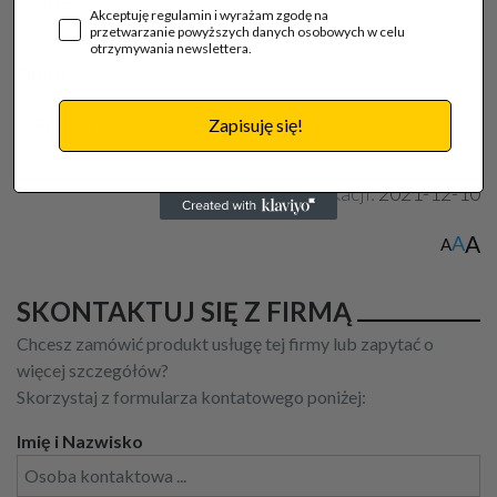
Treść wygasła
Akceptuję regulamin i wyrażam zgodę na
przetwarzanie powyższych danych osobowych w celu
otrzymywania newslettera.
Firma:
FilDrew
Zapisuję się!
Data publikacji:
2021-12-10
A
A
A
SKONTAKTUJ SIĘ Z FIRMĄ
Chcesz zamówić produkt usługę tej firmy lub zapytać o
więcej szczegółów?
Skorzystaj z formularza kontatowego poniżej:
Imię i Nazwisko