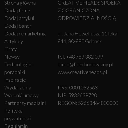
Strona główna
CREATIVE HEADS SPÓŁKA
Dodaj firmę
Z OGRANICZONĄ
Dodaj artykuł
ODPOWIEDZIALNOŚCIĄ
Dodaj baner
Dodaj remarketing
ul. Jana Heweliusza 11 lokal
Artykuły
811, 80-890 Gdańsk
Firmy
Newsy
tel. +48 789 382 099
Technologie i
biuro@liderbudowlany.pl
poradniki
www.creativeheads.pl
Inspiracje
Wydarzenia
KRS: 0001062563
Warunki umowy
NIP: 5932639720
Partnerzy medialni
REGON: 52663464800000
Polityka
prywatności
Regulamin