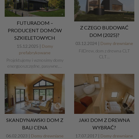
FUTURADOM –
Z CZEGO BUDOWAĆ
PRODUCENT DOMÓW
DOM (2025)?
SZKIELETOWYCH
03.12.2024 |
Domy drewniane
15.12.2025 |
Domy
FilDrew, dom z drewna CLT
prefabrykowane
CLT…
Projektujemy i wznosimy domy
energooszczędne, pasywne,…
SKANDYNAWSKI DOM Z
JAKI DOM Z DREWNA
BALI CENA
WYBRAĆ?
06.02.2023 |
Domy drewniane
17.07.2017 |
Domy drewniane