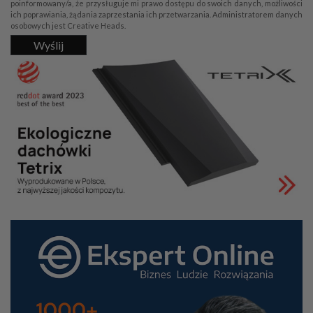
poinformowany/a, że przysługuje mi prawo dostępu do swoich danych, możliwości
ich poprawiania, żądania zaprzestania ich przetwarzania. Administratorem danych
osobowych jest Creative Heads.
Wyślij