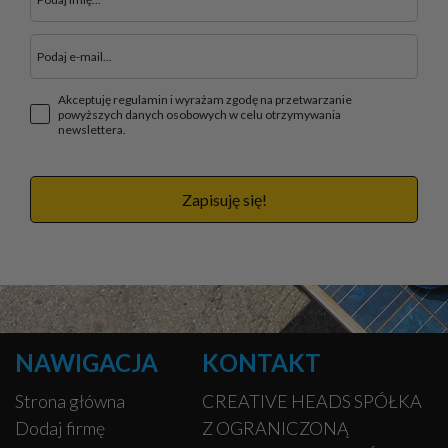
Akceptuję regulamin i wyrażam zgodę na przetwarzanie
powyższych danych osobowych w celu otrzymywania
newslettera.
Zapisuję się!
NAWIGACJA
KONTAKT
Strona główna
CREATIVE HEADS SPÓŁKA
Dodaj firmę
Z OGRANICZONĄ