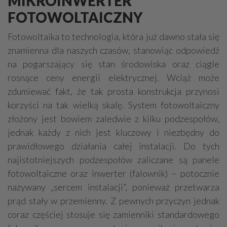
MIKROINWERTER
Grzejniki
Hydraulika
FOTOWOLTAICZNY
Energetyczne instalacje, urządzenia
Fotowoltaika to technologia, która już dawno stała się
Materiały hydrauliczne
znamienna dla naszych czasów, stanowiąc odpowiedź
Przeciwpożarowa ochrona, zabezpieczenia
na pogarszający się stan środowiska oraz ciągle
rosnące ceny energii elektrycznej. Wciąż może
Elektroinstalatorstwo
Systemy energooszczędne
zdumiewać fakt, że tak prosta konstrukcja przynosi
Systemy nawilżania powietrza
Systemy odwodnień
korzyści na tak wielką skalę. System fotowoltaiczny
Elektryczne materiały
Przemysłowe instalacje
złożony jest bowiem zaledwie z kilku podzespołów,
Alarmowe systemy, monitoring
Hydrotechnika
jednak każdy z nich jest kluczowy i niezbędny do
prawidłowego działania całej instalacji. Do tych
Kable, przewody
Odkurzacze centralne
najistotniejszych podzespołów zaliczane są panele
fotowoltaiczne oraz inwerter (falownik) – potocznie
nazywany „sercem instalacji”, ponieważ przetwarza
prąd stały w przemienny. Z pewnych przyczyn jednak
coraz częściej stosuje się zamienniki standardowego