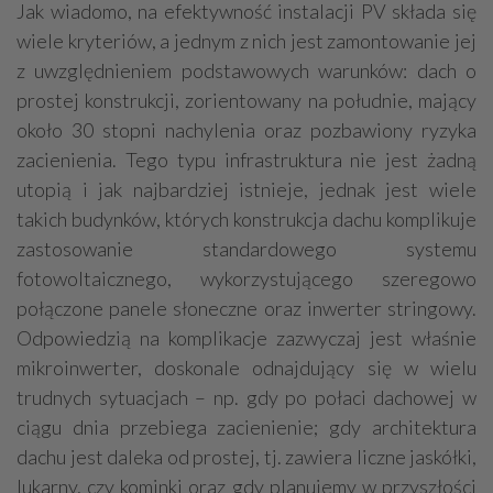
Jak wiadomo, na efektywność instalacji PV składa się
wiele kryteriów, a jednym z nich jest zamontowanie jej
z uwzględnieniem podstawowych warunków: dach o
prostej konstrukcji, zorientowany na południe, mający
około 30 stopni nachylenia oraz pozbawiony ryzyka
zacienienia. Tego typu infrastruktura nie jest żadną
utopią i jak najbardziej istnieje, jednak jest wiele
takich budynków, których konstrukcja dachu komplikuje
zastosowanie standardowego systemu
fotowoltaicznego, wykorzystującego szeregowo
połączone panele słoneczne oraz inwerter stringowy.
Odpowiedzią na komplikacje zazwyczaj jest właśnie
mikroinwerter, doskonale odnajdujący się w wielu
trudnych sytuacjach – np. gdy po połaci dachowej w
ciągu dnia przebiega zacienienie; gdy architektura
dachu jest daleka od prostej, tj. zawiera liczne jaskółki,
lukarny, czy kominki oraz gdy planujemy w przyszłości