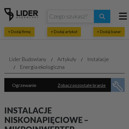
+ Dodaj firmę
+ Dodaj artykuł
+ Dodaj baner
Lider Budowlany
Artykuły
Instalacje
Energia ekologiczna
Ogrzewanie
Zobacz pozostałe branże
Energia ekologiczna
Klimatyzacja, wentylacja
Piece, kotły
INSTALACJE
Rekuperacja, pompy ciepła
NISKONAPIĘCIOWE –
Wodno-kanalizacyjne usługi
Automatyka domowa