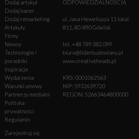
Dodaj artykuł
ODPOWIEDZIALNOŚCIĄ
Dodaj baner
Dodaj remarketing
ul. Jana Heweliusza 11 lokal
Artykuły
811, 80-890 Gdańsk
Firmy
Newsy
tel. +48 789 382 099
Technologie i
biuro@liderbudowlany.pl
poradniki
www.creativeheads.pl
Inspiracje
Wydarzenia
KRS: 0001062563
Warunki umowy
NIP: 5932639720
Partnerzy medialni
REGON: 52663464800000
Polityka
prywatności
Regulamin
Zarejestruj się