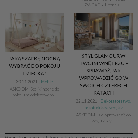
ZWCAD • Licencja…
STYL GLAMOUR W
JAKĄ SZAFKĘ NOCNĄ
TWOIM WNĘTRZU –
WYBRAĆ DO POKOJU
SPRAWDŹ, JAK
DZIECKA?
WPROWADZIĆ GO W
30.11.2021 |
Meble
SWOICH CZTERECH
ASKDOM Stoliki nocne do
KĄTACH
pokoju młodzieżowego…
22.11.2021 |
Dekoratorstwo,
architektura wnętrz
ASKDOM Jak wprowadzić do
wnętrz styl…
Słowa kluczowe:
askdom, ask, dom, nieruchomości, wynajem,