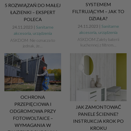
SYSTEMEM
5 ROZWIĄZAŃ DO MAŁEJ
FILTRUJĄCYM – JAK TO
ŁAZIENKI – EKSPERT
DZIAŁA?
POLECA
24.11.2023 |
Sanitarne
24.11.2023 |
Sanitarne
akcesoria, urządzenia
akcesoria, urządzenia
ASKDOM Zalety baterii
ASKDOM Nie oznacza to
kuchennej z filtrem…
jednak, że…
OCHRONA
PRZEPIĘCIOWA I
JAK ZAMONTOWAĆ
ODGROMOWA PRZY
PANELE ŚCIENNE?
FOTOWOLTAICE –
INSTRUKCJA KROK PO
WYMAGANIA W
KROKU