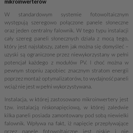
mikroinwerterów
W standardowym systemie fotowoltaicznym
występują szeregowo połączone panele słoneczne
oraz jeden centralny falownik. W tego typu instalacji
cały szereg paneli słonecznych działa z mocą tego,
który jest najsłabszy, zatem jak można się domyśleć –
uzyski są ograniczone przez niewykorzystany w pełni
potencjał każdego z modułów PV. I choć można w
pewnym stopniu zapobiec znacznym stratom energii
poprzez montaż optymalizatorów, to wydajność paneli
wciąż nie jest w pełni wykorzystywana.
Instalacja, w której zastosowano mikroinwertery jest
tzw. instalacją niskonapięciową, w której zaledwie
kilka paneli posiada zamontowany pod sobą niewielki
falownik. Wpływa na fakt, iż napięcie przepływające
przez panele fotowoltaiczne jest niskie i nie