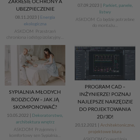
ZAKRESIE OCHRONY A
07.09.2023 |
Parkiet, panele,
UBEZPIECZENIE
listwy
08.11.2023 |
Energia
ASKDOM Co będzie potrzebne
ekologiczna
do montażu…
ASKDOM Przestrzeń
chroniona i odstęp izolacyjny…
PROGRAM CAD –
SYPIALNIA MŁODYCH
INŻYNIERZE! POZNAJ
RODZICÓW – JAK JĄ
NAJLEPSZE NARZĘDZIE
SKOMPONOWAĆ?
DO PROJEKTOWANIA
10.05.2022 |
Dekoratorstwo,
2D/3D!
architektura wnętrz
20.12.2021 |
Architektoniczne,
ASKDOM Przyjemny i
projektowe biura
komfortowy sen Sypialnia…
ASKDOM Co wyróżnia