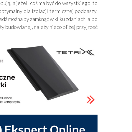
ują, a jeżeli coś ma być do wszystkiego, to
ptymalny dla izolacji termicznej poddaszy,
ź można by zamknąć w kilku zdaniach, albo
y budowlanej, należy nieco bliżej przyjrzeć