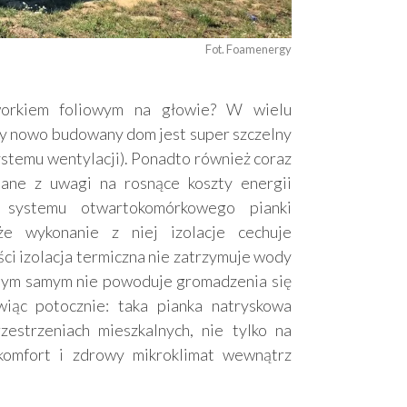
Fot. Foamenergy
orkiem foliowym na głowie? W wielu
dy nowo budowany dom jest super szczelny
ystemu wentylacji). Ponadto również coraz
lane z uwagi na rosnące koszty energii
 systemu otwartokomórkowego pianki
e wykonanie z niej izolacje cechuje
ci izolacja termiczna nie zatrzymuje wody
 tym samym nie powoduje gromadzenia się
iąc potocznie: taka pianka natryskowa
estrzeniach mieszkalnych, nie tylko na
omfort i zdrowy mikroklimat wewnątrz