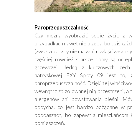
Paroprzepuszczalność
Czy można wyobrazić sobie życie z w
przypadkach nawet nie trzeba, bo dziś każ
(zwłaszcza, gdy nie ma w nim właściwego s
częściej również starsze domy są ociep
grzewczej. Jedną z kluczowych cech
natryskowej EXY Spray 09 jest to, ż
paroprzepuszczalność. Dzięki tej właściwoś
wewnątrz zaizolowanej nią przestrzeni, a
alergenów ani powstawania pleśni. Mów
oddycha, co jest bardzo pożądane w prz
poddaszach, bo zapewnia mieszkańcom k
pomieszczeń.