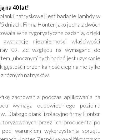
ą na 40 lat!
pianki natryskowej jest badanie lambdy w
75 dniach. Firma Honter jako jedna z dwóch
towała w te rygorystyczne badania, dzięki
gwarancję niezmienności właściwości
Spray 09. Ze względu na wymagane do
tem „ubocznym” tych badań jest uzyskanie
 gęstość i przenikalność cieplna nie tylko
 z różnych natrysków.
fikę zachowania podczas aplikowania na
wodu wymaga odpowiedniego poziomu
. Dlatego pianki izolacyjne firmy Honter
utoryzowanych przez ich producenta po
o pod warunkiem wykorzystania sprzętu
stemach Honter. Zespół wykwalifikowanych