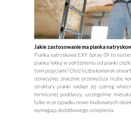
Jakie zastosowanie ma pianka natrysko
Pianka natryskowa EXY Spray 09 to syst
pianką lekką w odróżnieniu od pianki ciężk
tymi pojęciami? Otóż liczba komórek otwa
izolacyjnej znacznie przewyższa liczbę k
struktury pianki nadaje jej szereg właści
termicznej poddaszy, szczególnie mieszka
tylko w przypadku nowo budowanych obiekt
wymagają dodatkowego ocieplenia.