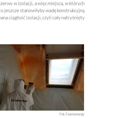
erwy w izolacji, a więc miejsca, w których
 to jeszcze stanowiłyby wadę konstrukcyjną
a ciągłość izolacji, czyli cały natryśnięty
Fot. Foamenergy