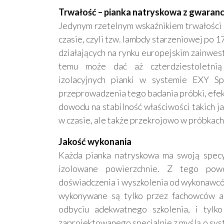
Trwałość – pianka natryskowa z gwarancj
Jedynym rzetelnym wskaźnikiem trwałości 
czasie, czyli tzw. lambdy starzeniowej po 1
działających na rynku europejskim zainwes
temu może dać aż czterdziestoletnią 
izolacyjnych pianki w systemie EXY 
przeprowadzenia tego badania próbki, efek
dowodu na stabilność właściwości takich jak
w czasie, ale także przekrojowo w próbkach
Jakość wykonania
Każda pianka natryskowa ma swoją specy
izolowane powierzchnie. Z tego po
doświadczenia i wyszkolenia od wykonawców
wykonywane są tylko przez fachowców a
odbyciu adekwatnego szkolenia, i tylk
zaprojektowanego specjalnie z myślą o sy