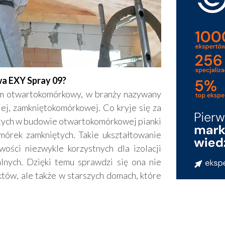
wa EXY Spray 09?
em otwartokomórkowy, w branży nazywany
iej, zamkniętokomórkowej. Co kryje się za
rtych w budowie otwartokomórkowej pianki
omórek zamkniętych. Takie ukształtowanie
wości niezwykle korzystnych dla izolacji
lnych. Dzięki temu sprawdzi się ona nie
ów, ale także w starszych domach, które