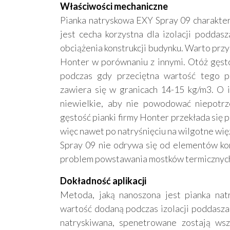
Właściwości mechaniczne
Pianka natryskowa EXY Spray 09 charaktery
jest cecha korzystna dla izolacji poddas
obciążenia konstrukcji budynku. Warto przy 
Honter w porównaniu z innymi. Otóż gęst
podczas gdy przeciętna wartość tego p
zawiera się w granicach 14-15 kg/m3. O i
niewielkie, aby nie powodować niepotrz
gęstość pianki firmy Honter przekłada się 
więc nawet po natryśnięciu na wilgotne więź
Spray 09 nie odrywa się od elementów kons
problem powstawania mostków termicznych 
Dokładność aplikacji
Metoda, jaką nanoszona jest pianka na
wartość dodaną podczas izolacji poddasza.
natryskiwana, spenetrowane zostają wsz