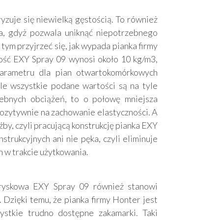
zuje się niewielką gęstością. To również
za, gdyż pozwala uniknąć niepotrzebnego
tym przyjrzeć się, jak wypada pianka firmy
ość EXY Spray 09 wynosi około 10 kg/m3,
arametru dla pian otwartokomórkowych
le wszystkie podane wartości są na tyle
ebnych obciążeń, to o połowę mniejsza
pozytywnie na zachowanie elastyczności. A
by, czyli pracującą konstrukcję pianka EXY
trukcyjnych ani nie pęka, czyli eliminuje
w trakcie użytkowania.
tryskowa EXY Spray 09 również stanowi
 Dzięki temu, że pianka firmy Honter jest
ystkie trudno dostępne zakamarki. Taki