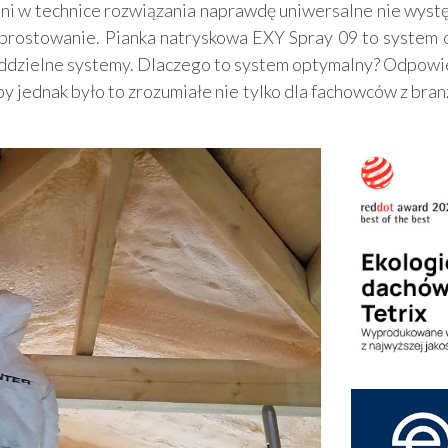
ani w technice rozwiązania naprawdę uniwersalne nie występ
sprostowanie. Pianka natryskowa EXY Spray 09 to system o
ddzielne systemy. Dlaczego to system optymalny? Odpowied
 jednak było to zrozumiałe nie tylko dla fachowców z branż