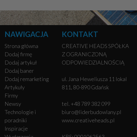
NAWIGACJA
KONTAKT
Strona główna
CREATIVE HEADS SPÓŁKA
Dodaj firmę
Z OGRANICZONĄ
Dodaj artykuł
ODPOWIEDZIALNOŚCIĄ
Dodaj baner
Dodaj remarketing
ul. Jana Heweliusza 11 lokal
Artykuły
811, 80-890 Gdańsk
Firmy
Newsy
tel. +48 789 382 099
Technologie i
biuro@liderbudowlany.pl
poradniki
www.creativeheads.pl
Inspiracje
Wydarzenia
KRS: 0001062563