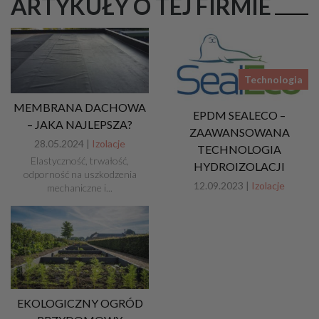
ARTYKUŁY O TEJ FIRMIE
Technologia
MEMBRANA DACHOWA
EPDM SEALECO –
– JAKA NAJLEPSZA?
ZAAWANSOWANA
28.05.2024 |
Izolacje
TECHNOLOGIA
Elastyczność, trwałość,
HYDROIZOLACJI
odporność na uszkodzenia
12.09.2023 |
Izolacje
mechaniczne i...
EKOLOGICZNY OGRÓD