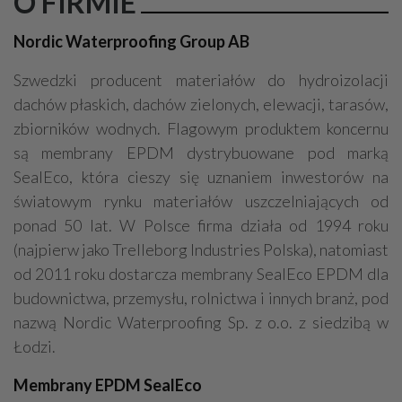
O FIRMIE
Nordic Waterproofing Group AB
Szwedzki producent materiałów do hydroizolacji
dachów płaskich, dachów zielonych, elewacji, tarasów,
zbiorników wodnych. Flagowym produktem koncernu
są membrany EPDM dystrybuowane pod marką
SealEco, która cieszy się uznaniem inwestorów na
światowym rynku materiałów uszczelniających od
ponad 50 lat. W Polsce firma działa od 1994 roku
(najpierw jako Trelleborg Industries Polska), natomiast
od 2011 roku dostarcza membrany SealEco EPDM dla
budownictwa, przemysłu, rolnictwa i innych branż, pod
nazwą Nordic Waterproofing Sp. z o.o. z siedzibą w
Łodzi.
Membrany EPDM SealEco