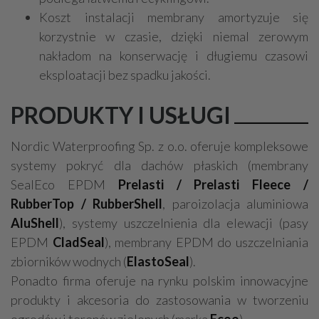
Koszt instalacji membrany amortyzuje się
korzystnie w czasie, dzięki niemal zerowym
nakładom na konserwację i długiemu czasowi
eksploatacji bez spadku jakości.
PRODUKTY I USŁUGI
Nordic Waterproofing Sp. z o.o. oferuje kompleksowe
systemy pokryć dla dachów płaskich (membrany
SealEco EPDM
Prelasti / Prelasti Fleece /
RubberTop / RubberShell
, paroizolacja aluminiowa
AluShell
), systemy uszczelnienia dla elewacji (pasy
EPDM
CladSeal
), membrany EPDM do uszczelniania
zbiorników wodnych (
ElastoSeal
).
Ponadto firma oferuje na rynku polskim innowacyjne
produkty i akcesoria do zastosowania w tworzeniu