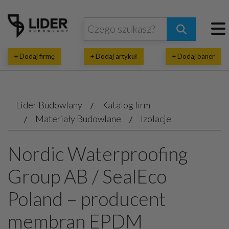
+ Dodaj firmę
+ Dodaj artykuł
+ Dodaj baner
Lider Budowlany
Katalog firm
Materiały Budowlane
Izolacje
Nordic Waterproofing
Group AB / SealEco
Poland – producent
membran EPDM