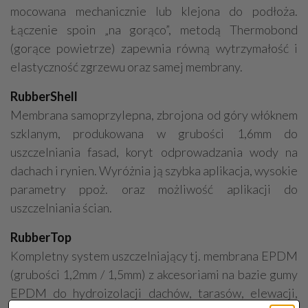
mocowana mechanicznie lub klejona do podłoża.
Łączenie spoin „na gorąco”, metodą Thermobond
(gorące powietrze) zapewnia równą wytrzymałość i
elastyczność zgrzewu oraz samej membrany.
RubberShell
Membrana samoprzylepna, zbrojona od góry włóknem
szklanym, produkowana w grubości 1,6mm do
uszczelniania fasad, koryt odprowadzania wody na
dachach i rynien. Wyróżnia ją szybka aplikacja, wysokie
parametry ppoż. oraz możliwość aplikacji do
uszczelniania ścian.
RubberTop
Kompletny system uszczelniający tj. membrana EPDM
(grubości 1,2mm / 1,5mm) z akcesoriami na bazie gumy
EPDM do hydroizolacji dachów, tarasów, elewacji,