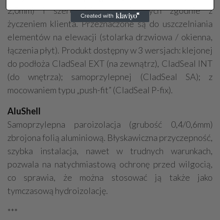
2,0mm) i szerokościach dobieranych zgodnie z
życzeniem klienta. Przeznaczone są do uszczelniania
elementów na elewacji (stolarka drzwiowa / okienna,
łączenia płyt). Produkt dostępny w 3 wersjach: klejonej
do podłoża CladSeal EXT (na zewnątrz), CladSeal INT
(do wnętrza); samoprzylepnej (CladSeal SA); z
mocowaniem typu „push-fit” (CladSeal P-fix).
AluShell
Samoprzylepna paroizolacja (grubość 0,4/0,6mm)
zbrojona folią aluminiową. Błyskawiczna przyczepność,
szybka instalacja, nawet w trudnych warunkach,
pozwala na natychmiastową ochronę przed wilgocią,
co sprawia, że można stosować ją także jako
tymczasową hydroizolację.
***