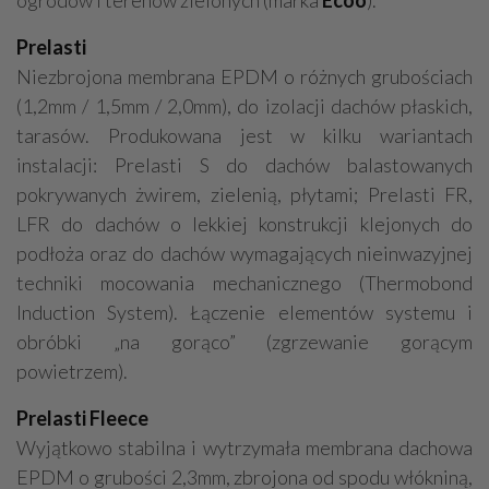
ogrodów i terenów zielonych (marka
Ecoo
).
Prelasti
Niezbrojona membrana EPDM o różnych grubościach
(1,2mm / 1,5mm / 2,0mm), do izolacji dachów płaskich,
tarasów. Produkowana jest w kilku wariantach
instalacji: Prelasti S do dachów balastowanych
pokrywanych żwirem, zielenią, płytami; Prelasti FR,
LFR do dachów o lekkiej konstrukcji klejonych do
podłoża oraz do dachów wymagających nieinwazyjnej
techniki mocowania mechanicznego (Thermobond
Induction System). Łączenie elementów systemu i
obróbki „na gorąco” (zgrzewanie gorącym
powietrzem).
Prelasti Fleece
Wyjątkowo stabilna i wytrzymała membrana dachowa
EPDM o grubości 2,3mm, zbrojona od spodu włókniną,