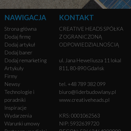
NAWIGACJA
KONTAKT
Strona główna
CREATIVE HEADS SPÓŁKA
Dodaj firmę
Z OGRANICZONĄ
Dodaj artykuł
ODPOWIEDZIALNOŚCIĄ
Dodaj baner
Dodaj remarketing
ul. Jana Heweliusza 11 lokal
Artykuły
811, 80-890 Gdańsk
Firmy
Newsy
tel. +48 789 382 099
Technologie i
biuro@liderbudowlany.pl
poradniki
www.creativeheads.pl
Inspiracje
Wydarzenia
KRS: 0001062563
Warunki umowy
NIP: 5932639720