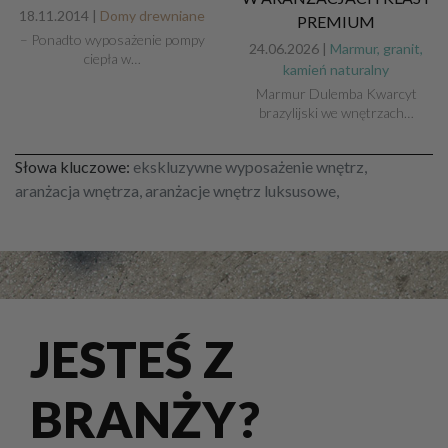
18.11.2014 |
Domy drewniane
PREMIUM
– Ponadto wyposażenie pompy
24.06.2026 |
Marmur, granit,
ciepła w…
kamień naturalny
Marmur Dulemba Kwarcyt
brazylijski we wnętrzach…
Słowa kluczowe:
ekskluzywne wyposażenie wnętrz,
aranżacja wnętrza, aranżacje wnętrz luksusowe,
JESTEŚ Z
BRANŻY?