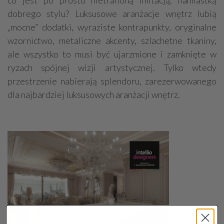
co jest po prostu nietrafioną imitacją, namiastką
dobrego stylu? Luksusowe aranżacje wnętrz lubią
„mocne” dodatki, wyraziste kontrapunkty, oryginalne
wzornictwo, metaliczne akcenty, szlachetne tkaniny,
ale wszystko to musi być ujarzmione i zamknięte w
ryzach spójnej wizji artystycznej. Tylko wtedy
przestrzenie nabierają splendoru, zarezerwowanego
dla najbardziej luksusowych aranżacji wnętrz.