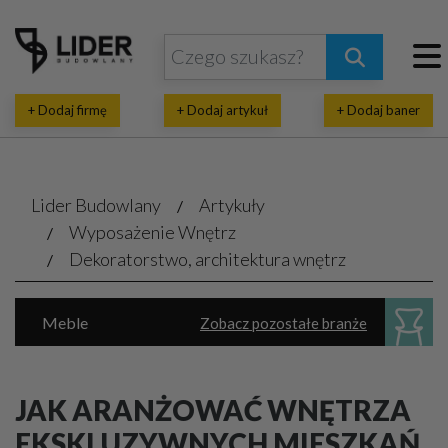
+ Dodaj firmę
+ Dodaj artykuł
+ Dodaj baner
Lider Budowlany
Artykuły
Wyposażenie Wnętrz
Dekoratorstwo, architektura wnętrz
Meble
Zobacz pozostałe branże
Dekoratorstwo, architektura wnętrz
Oświetlenie
Parkiet, panele, listwy
JAK ARANŻOWAĆ WNĘTRZA
Sanitarne akcesoria, urządzenia
EKSKLUZYWNYCH MIESZKAŃ,