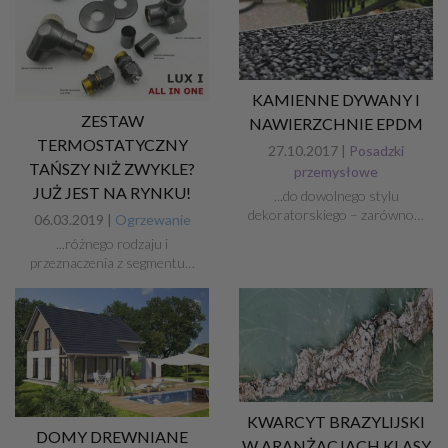
KAMIENNE DYWANY I
ZESTAW
NAWIERZCHNIE EPDM
TERMOSTATYCZNY
27.10.2017 |
Posadzki
TAŃSZY NIŻ ZWYKLE?
przemysłowe
JUŻ JEST NA RYNKU!
...do dowolnego stylu
dekoratorskiego – zarówno…
06.03.2019 |
Ogrzewanie
...różnego rodzaju i
przeznaczenia z segmentu…
KWARCYT BRAZYLIJSKI
DOMY DREWNIANE
W ARANŻACJACH KLASY