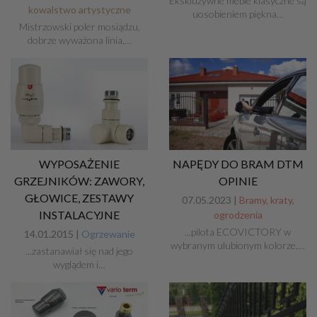
Ekskluzywne meble klasyczne są
kowalstwo artystyczne
uosobieniem piękna…
Mistrzowski poler mosiądzu,
dobrze wyważona linia,…
WYPOSAŻENIE
NAPĘDY DO BRAM DTM
GRZEJNIKÓW: ZAWORY,
OPINIE
GŁOWICE, ZESTAWY
07.05.2023 |
Bramy, kraty,
INSTALACYJNE
ogrodzenia
...pilota ECOVICTORY w
14.01.2015 |
Ogrzewanie
wybranym ulubionym kolorze,…
...zastanawiał się nad jego
wyglądem i…