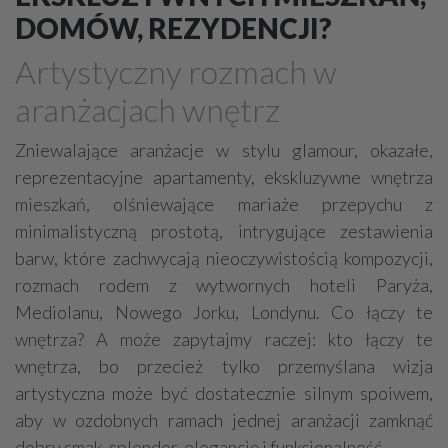
Marmur, granit, kamień naturalny
DOMÓW, REZYDENCJI?
Meble - okucia, akcesoria
Plisy, rolety, żaluzje
Artystyczny rozmach w
Kominki
Schody, akcesoria
aranżacjach wnętrz
Stolarka otworowa - okucia, akcesoria
Poręcze, balustrady, barierki
Zniewalające aranżacje w stylu glamour, okazałe,
reprezentacyjne apartamenty, ekskluzywne wnętrza
Płytki, glazura, terakota
Dywany, wykładziny
mieszkań, olśniewające mariaże przepychu z
Sztukateria
Mozaiki i dekoracje szklane
minimalistyczną prostotą, intrygujące zestawienia
barw, które zachwycają nieoczywistością kompozycji,
rozmach rodem z wytwornych hoteli Paryża,
Mediolanu, Nowego Jorku, Londynu. Co łączy te
wnętrza? A może zapytajmy raczej: kto łączy te
wnętrza, bo przecież tylko przemyślana wizja
artystyczna może być dostatecznie silnym spoiwem,
aby w ozdobnych ramach jednej aranżacji zamknąć
dobry smak, splendor, elegancję i funkcjonalność.