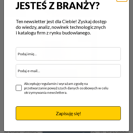
JESTEŚ Z BRANŻY?
Ten newsletter jest dla Ciebie! Zyskaj dostęp
do wiedzy, analiz, nowinek technologicznych
i katalogu firm z rynku budowlanego.
Akceptuję regulamin i wyrażam zgodę na
przetwarzanie powyższych danych osobowych w celu
otrzymywania newslettera.
fot. Intellio designers
Zapisuję się!
„Ponieważ w wyposażeniu ekskluzywnych wnętrz
królują śmiałe dodatki, łatwo popaść w przesadę,