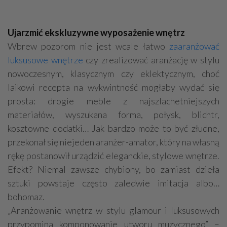
Ujarzmić ekskluzywne wyposażenie wnętrz
Wbrew pozorom nie jest wcale łatwo
zaaranżować
luksusowe wnętrze
czy zrealizować aranżację w stylu
nowoczesnym, klasycznym czy eklektycznym, choć
laikowi recepta na wykwintność mogłaby wydać się
prosta: drogie meble z najszlachetniejszych
materiałów, wyszukana forma, połysk, blichtr,
kosztowne dodatki… Jak bardzo może to być złudne,
przekonał się niejeden aranżer-amator, który na własną
rękę postanowił urządzić eleganckie, stylowe wnętrze.
Efekt? Niemal zawsze chybiony, bo zamiast dzieła
sztuki powstaje często zaledwie imitacja albo…
bohomaz.
„Aranżowanie wnętrz w stylu glamour i luksusowych
przypomina komponowanie utworu muzycznego” –