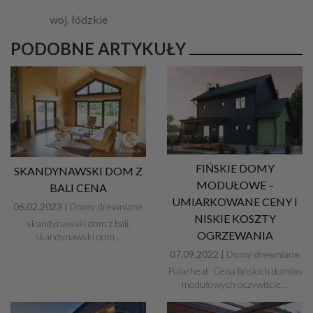
woj. łódzkie
PODOBNE ARTYKUŁY
FIŃSKIE DOMY
SKANDYNAWSKI DOM Z
MODUŁOWE –
BALI CENA
UMIARKOWANE CENY I
06.02.2023 |
Domy drewniane
NISKIE KOSZTY
skandynawski dom z bali,
OGRZEWANIA
skandynawski dom…
07.09.2022 |
Domy drewniane
Polarheat Cena fińskich domów
modułowych oczywiście…