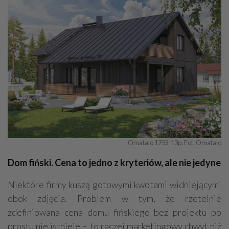
Kamieniarstwo
Adwokaci
Prace wysokościowe
Odśnieżanie
Geodezja - usługi, sprzęt
Dekarstwo
Omatalo 175S-13p. Fot. Omatalo
Dom fiński. Cena to jedno z kryteriów, ale nie jedyne
Niektóre firmy kuszą gotowymi kwotami widniejącymi
obok zdjęcia. Problem w tym, że rzetelnie
zdefiniowana cena domu fińskiego bez projektu po
prostu nie istnieje – to raczej marketingowy chwyt niż