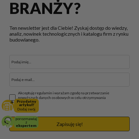
BRANŻY?
Ten newsletter jest dla Ciebie! Zyskaj dostęp do wiedzy,
analiz, nowinek technologicznych i katalogu firm z rynku
budowlanego.
Akceptuję regulamin i wyrażam zgodę na przetwarzanie
powyższych danych osobowych w celu otrzymywania
Przydatny
newslettera.
artykuł?
Dodaj swój
porozmawiaj
z
Zapisuję się!
ekspertem