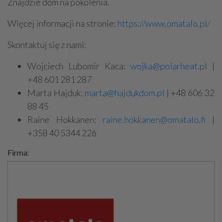
Znajdzie dom na pokolenia.
Więcej informacji na stronie:
https://www.omatalo.pl/
Skontaktuj się z nami:
Wojciech Lubomir Kaca:
wojka@polarheat.pl
|
+48 601 281 287
Marta Hajduk:
marta@hajdukdom.pl
| +48 606 32
88 45
Raine Hokkanen:
raine.hokkanen@omatalo.fi
|
+358 40 5344 226
Firma: