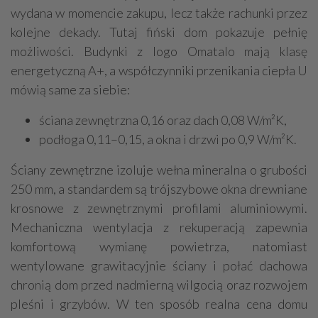
wydana w momencie zakupu, lecz także rachunki przez
kolejne dekady. Tutaj fiński dom pokazuje pełnię
możliwości. Budynki z logo Omatalo mają klasę
energetyczną A+, a współczynniki przenikania ciepła U
mówią same za siebie:
ściana zewnętrzna 0,16 oraz dach 0,08 W/m²K,
podłoga 0,11–0,15, a okna i drzwi po 0,9 W/m²K.
Ściany zewnętrzne izoluje wełna mineralna o grubości
250 mm, a standardem są trójszybowe okna drewniane
krosnowe z zewnętrznymi profilami aluminiowymi.
Mechaniczna wentylacja z rekuperacją zapewnia
komfortową wymianę powietrza, natomiast
wentylowane grawitacyjnie ściany i połać dachowa
chronią dom przed nadmierną wilgocią oraz rozwojem
pleśni i grzybów. W ten sposób realna cena domu