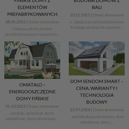
FIŃSKIE DOMY Z
BUDOWA DOMÓW Z
ELEMENTÓW
BALI
PREFABRYKOWANYCH
10.11.2015 |
Domy drewniane
08.05.2015 |
Domy drewniane
o., będącej przedstawicielstwem
fińskiego producenta domów…
Ciekawą ofertę domów
prefabrykowanych na polskim…
DOM SENDOM SMART –
OMATALO –
CENA, WARIANTY I
ENERGOOSZCZĘDNE
TECHNOLOGIA
DOMY FIŃSKIE
BUDOWY
01.10.2013 |
Domy drewniane
22.07.2026 |
Domy drewniane
omatalo, polarheat, domy
...prefabrykacja drewniana, dom
szkieletowe, domy drewniane,…
szkieletowy, dom z…