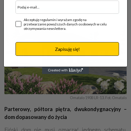
Akceptuję regulamin i wyrażam zgodę na
przetwarzanie powyższych danych osobowych w celu
otrzymywania newslettera.
Zapisuję się!
Omatalo 190B LR-13. Fot. Omatalo
Parterowy, półtora piętra, dwukondygnacyjny –
dom dopasowany do życia
Fiński dom nie musi oznaczać jednego schematu.