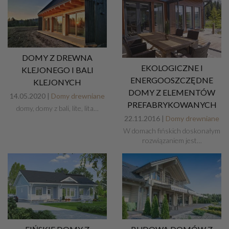
DOMY Z DREWNA
EKOLOGICZNE I
KLEJONEGO I BALI
ENERGOOSZCZĘDNE
KLEJONYCH
DOMY Z ELEMENTÓW
14.05.2020 |
Domy drewniane
PREFABRYKOWANYCH
domy, domy z bali, lite, lita…
22.11.2016 |
Domy drewniane
W domach fińskich doskonałym
rozwiązaniem jest…