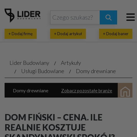
+ Dodaj firmę
+ Dodaj artykuł
+ Dodaj baner
Lider Budowlany
Artykuły
Usługi Budowlane
Domy drewniane
Domy drewniane
Zobacz pozostałe branże
Domy prefabrykowane
Natryski pianki
Inwestycje budowlane
Wykańczanie wnętrz
DOM FIŃSKI – CENA. ILE
Parkiety, panele, tarasy
REALNIE KOSZTUJE
Architektoniczne, projektowe biura
Termoizolacja