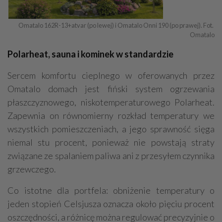
Omatalo 162R-13+atvar (po lewej) i Omatalo Onni 190 (po prawej). Fot. 
Omatalo
Polarheat, sauna i kominek w standardzie
Sercem komfortu cieplnego w oferowanych przez
Omatalo domach jest fiński system ogrzewania
płaszczyznowego, niskotemperaturowego Polarheat.
Zapewnia on równomierny rozkład temperatury we
wszystkich pomieszczeniach, a jego sprawność sięga
niemal stu procent, ponieważ nie powstają straty
związane ze spalaniem paliwa ani z przesyłem czynnika
grzewczego.
Co istotne dla portfela: obniżenie temperatury o
jeden stopień Celsjusza oznacza około pięciu procent
oszczędności, a różnicę można regulować precyzyjnie o