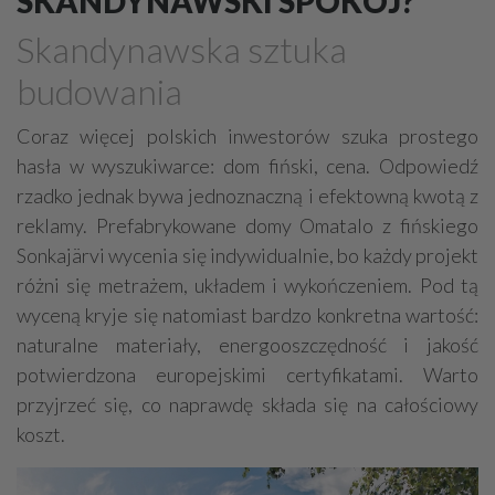
SKANDYNAWSKI SPOKÓJ?
Deweloperzy
Garaże - budowa, sprzedaż
Skandynawska sztuka
Metaloplastyka, kowalstwo artystyczne
budowania
Domy ekologiczne
Uzdatnianie wody
Prace ziemne, fundamenty, wykopy
Ogrody zimowe
Coraz więcej polskich inwestorów szuka prostego
hasła w wyszukiwarce: dom fiński, cena. Odpowiedź
Obiekty rolnicze
Studnie
Finanse
rzadko jednak bywa jednoznaczną i efektowną kwotą z
Elewacje, docieplenia
Stalowe konstrukcje
reklamy. Prefabrykowane domy Omatalo z fińskiego
Remonty, renowacje
Osuszanie
Obiekty sportowe
Sonkajärvi wycenia się indywidualnie, bo każdy projekt
Sauny, SPA
różni się metrażem, układem i wykończeniem. Pod tą
wyceną kryje się natomiast bardzo konkretna wartość:
Ekspertyzy budowlane / ochrona środowiska
naturalne materiały, energooszczędność i jakość
Drogi - budowa, sprzęt, usługi
Brukarstwo
Tartaki
potwierdzona europejskimi certyfikatami. Warto
Stolarskie usługi
Ślusarstwo, metale - obróbka
przyjrzeć się, co naprawdę składa się na całościowy
koszt.
Wykonanie pod klucz
Rozbiórki, wyburzenia
Inżynieria budowlana
Nadzór budowlany