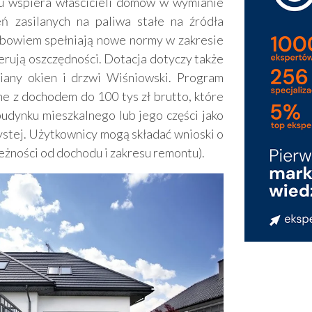
u wspiera właścicieli domów w wymianie
ń zasilanych na paliwa stałe na źródła
 bowiem spełniają nowe normy w zakresie
nerują oszczędności. Dotacja dotyczy także
any okien i drzwi Wiśniowski. Program
e z dochodem do 100 tys zł brutto, które
udynku mieszkalnego lub jego części jako
stej. Użytkownicy mogą składać wnioski o
leżności od dochodu i zakresu remontu).