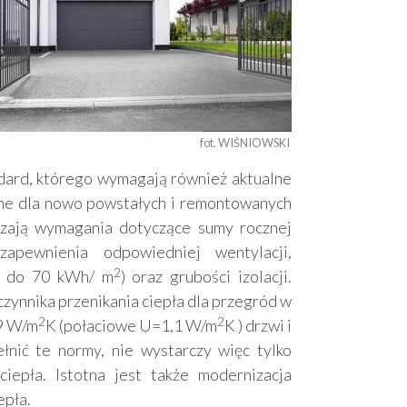
fot. WIŚNIOWSKI 
dard, którego wymagają również aktualne
ne dla nowo powstałych i remontowanych
zają wymagania dotyczące sumy rocznej
apewnienia odpowiedniej wentylacji,
2
a do 70 kWh/ m
) oraz grubości izolacji.
zynnika przenikania ciepła dla przegród w
2
2
,9 W/m
K (połaciowe U=1,1 W/m
K ) drzwi i
łnić te normy, nie wystarczy więc tylko
iepła. Istotna jest także modernizacja
epła.