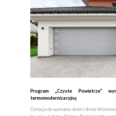
Program „Czyste Powietrze” w
termomodernizacyjną
Dotacja do wymiany okien i drzwi Wiśniow
to nie jedyna forma finansowego wspar