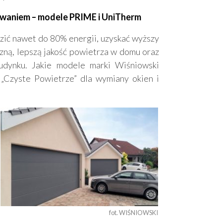
waniem – modele PRIME i UniTherm
ić nawet do 80% energii, uzyskać wyższy
czną, lepszą jakość powietrza w domu oraz
budynku. Jakie modele marki Wiśniowski
„Czyste Powietrze” dla wymiany okien i
fot. WIŚNIOWSKI 