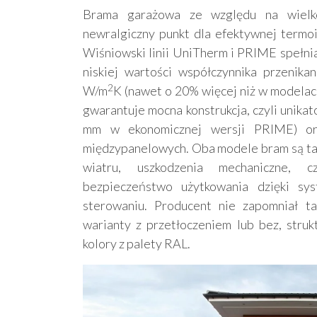
Brama garażowa ze względu na wielko
newralgiczny punkt dla efektywnej termo
Wiśniowski linii UniTherm i PRIME spełnia
niskiej wartości współczynnika przenika
2
W/m
K (nawet o 20% więcej niż w modelac
gwarantuje mocna konstrukcja, czyli unik
mm w ekonomicznej wersji PRIME) or
międzypanelowych. Oba modele bram są tak
wiatru, uszkodzenia mechaniczne, 
bezpieczeństwo użytkowania dzięki s
sterowaniu. Producent nie zapomniał ta
warianty z przetłoczeniem lub bez, stru
kolory z palety RAL.