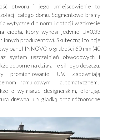
ść otworu i jego umiejscowienie to
izolacji całego domu. Segmentowe bramy
ją wytyczne dla norm i dotacji w zakresie
nia ciepła, który wynosi jedynie U=0,33
h innych producentów). Skuteczną izolację
atowy panel INNOVO o grubości 60 mm (40
az system uszczelnień obwodowych i
że odporne na działanie silnego deszczu,
czy promieniowanie UV. Zapewniają
ystemom hamulcowym i automatycznemu
kże o wymiarze designerskim, oferując
kturą drewna lub gładką oraz różnorodne