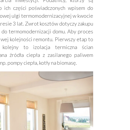
b ich części poświadczonych wpisem do
kowej ulgi termomodernizacyjnej w kwocie
 okresie 3 lat. Zwrot kosztów dotyczy zakupu
g do termomodernizacji domu. Aby proces
iwej kolejności remontu. Pierwszy etap to
kolejny to izolacja termiczna ścian
na źródła ciepła z zasilanego paliwem
p. pompy ciepła, kotły na biomasę.