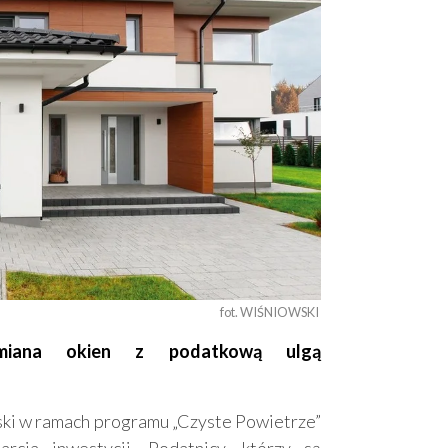
fot. WIŚNIOWSKI 
ymiana okien z podatkową ulgą
ski w ramach programu „Czyste Powietrze”
cia inwestycji. Podatnicy, którzy są