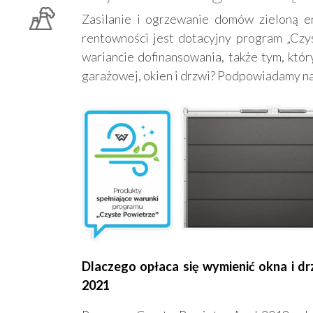
Zasilanie i ogrzewanie domów zieloną e
rentowności jest dotacyjny program „Czy
wariancie dofinansowania, także tym, któ
garażowej, okien i drzwi? Podpowiadamy na 
Dlaczego opłaca się wymienić okna i d
2021