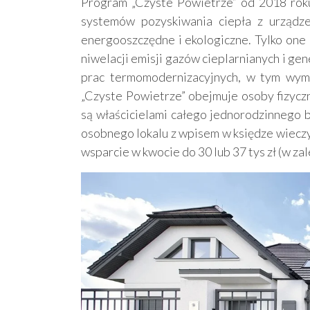
Program „Czyste Powietrze” od 2018 rok
systemów pozyskiwania ciepła z urządze
energooszczędne i ekologiczne. Tylko one
niwelacji emisji gazów cieplarnianych i ge
prac termomodernizacyjnych, w tym wymi
„Czyste Powietrze” obejmuje osoby fizyczn
są właścicielami całego jednorodzinnego b
osobnego lokalu z wpisem w księdze wieczy
wsparcie w kwocie do 30 lub 37 tys zł (w za