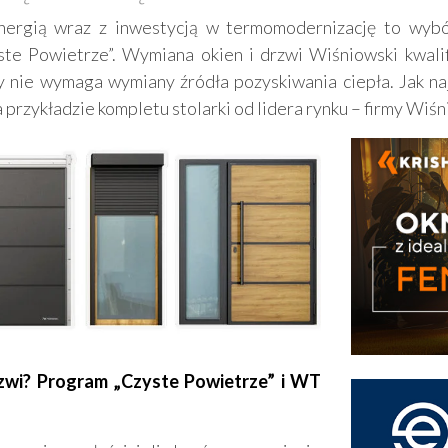
nergią wraz z inwestycją w termomodernizację to wybó
ste Powietrze”. Wymiana okien i drzwi Wiśniowski kwalif
ry nie wymaga wymiany źródła pozyskiwania ciepła. Jak na
przykładzie kompletu stolarki od lidera rynku – firmy Wiśn
rzwi? Program „Czyste Powietrze” i WT