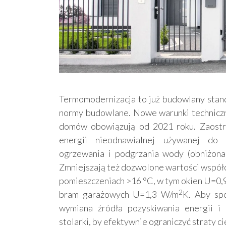
Termomodernizacja to już budowlany stan
normy budowlane. Nowe warunki technicz
domów obowiązują od 2021 roku. Zaostr
energii nieodnawialnej używanej do z
ogrzewania i podgrzania wody (obniżon
Zmniejszają też dozwolone wartości współc
pomieszczeniach >16 °C, w tym okien U=0
2
bram garażowych U=1,3 W/m
K. Aby spe
wymiana źródła pozyskiwania energii i c
stolarki, by efektywnie ograniczyć straty ci