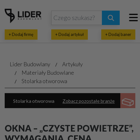
+ Dodaj firmę
+ Dodaj artykuł
+ Dodaj baner
Lider Budowlany
Artykuły
Materiały Budowlane
Stolarka otworowa
Stolarka otworowa
Zobacz pozostałe branże
Dachy, pokrycia dachowe
Izolacje
Bramy, kraty, ogrodzenia
Chemia budowlana
OKNA – „CZYSTE POWIETRZE”,
Elewacje, zabezpieczenia
Systemy budowlane
WYMAGANIA, CENA