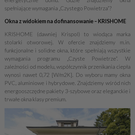
energetycznie domu. Gdzie znajdziemy okna
spełniające wymagania „Czystego Powietrza”?
Okna z widokiem na dofinansowanie – KRISHOME
KRISHOME (dawniej Krispol) to wiodąca marka
stolarki otworowej. W ofercie znajdziemy m.in.
funkcjonalne i solidne okna, które spełniają wszystkie
wymagania programu „Czyste Powietrze”. W
zależności od modelu, współczynnik przenikania ciepła
wynosi nawet 0,72 [W/m2K]. Do wyboru mamy okna
PVC, aluminiowe i hybrydowe. Znajdziemy wśród nich
energooszczędne pakiety 3-szybowe oraz eleganckie i
trwałe okna klasy premium.