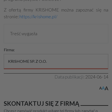
Z ofertą firmy KRISHOME można zapoznać się na
stronie:
https://krishome.pl/
Treść wygasła
Firma:
KRISHOME SP. Z O.O.
Data publikacji:
2024-06-14
A
A
A
SKONTAKTUJ SIĘ Z FIRMĄ
Chcesz zamówić produkt usługę tej firmy lub zapytać o