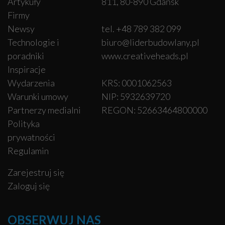
Artykuły
811, 80-890 Gdańsk
Firmy
Newsy
tel. +48 789 382 099
Technologie i
biuro@liderbudowlany.pl
poradniki
www.creativeheads.pl
Inspiracje
Wydarzenia
KRS: 0001062563
Warunki umowy
NIP: 5932639720
Partnerzy medialni
REGON: 52663464800000
Polityka
prywatności
Regulamin
Zarejestruj się
Zaloguj się
OBSERWUJ NAS