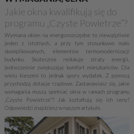
Drewno, konstrukcje drewniane
Jakie okna kwalifikują się do
Farby, kleje, lakiery, emalie
Beton
programu „Czyste Powietrze”?
Cegły, pustaki, bloczki
Szalunki, szalunki kartonowe
Techniki zamocowań
Kostka brukowa, granitowa
Wymiana okien na energooszczędne to niewątpliwie
jeden z istotnych, a przy tym stosunkowo mało
Beton komórkowy
Kruszywa
Systemy kominowe
skomplikowanych, elementów termomodernizacji
Izolacje akustyczne
Składy budowlane
budynku. Skutecznie redukuje straty energii,
Stal, wyroby stalowe
Sklejki
Blachy
Szkło
jednocześnie zwiększając komfort mieszkańców. Dla
Tworzywa sztuczne
Styropian
System barw
wielu kieszeni to jednak spory wydatek. Z pomocą
przychodzą dotacje rządowe. Zastanawiasz się, jakie
Filtry
Metale
wymagania muszą spełniać okna w ramach programu
„Czyste Powietrze”? Jak kształtują się ich ceny?
Odpowiedzi znajdziesz w naszym artykule.