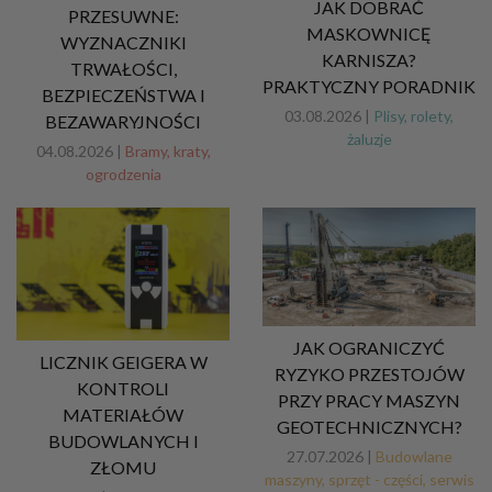
JAK DOBRAĆ
PRZESUWNE:
MASKOWNICĘ
WYZNACZNIKI
KARNISZA?
TRWAŁOŚCI,
PRAKTYCZNY PORADNIK
BEZPIECZEŃSTWA I
03.08.2026 |
Plisy, rolety,
BEZAWARYJNOŚCI
żaluzje
04.08.2026 |
Bramy, kraty,
ogrodzenia
JAK OGRANICZYĆ
LICZNIK GEIGERA W
RYZYKO PRZESTOJÓW
KONTROLI
PRZY PRACY MASZYN
MATERIAŁÓW
GEOTECHNICZNYCH?
BUDOWLANYCH I
27.07.2026 |
Budowlane
ZŁOMU
maszyny, sprzęt - części, serwis