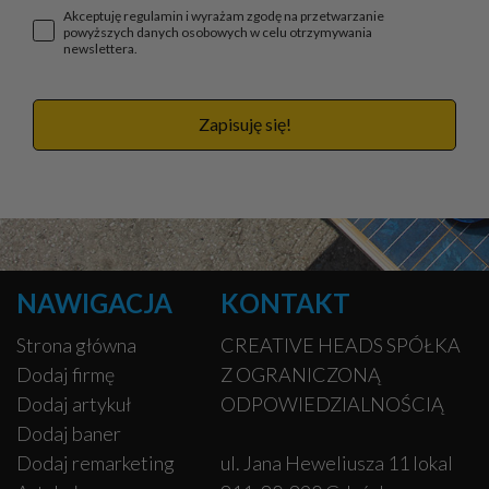
Akceptuję regulamin i wyrażam zgodę na przetwarzanie
powyższych danych osobowych w celu otrzymywania
newslettera.
Zapisuję się!
NAWIGACJA
KONTAKT
Strona główna
CREATIVE HEADS SPÓŁKA
Dodaj firmę
Z OGRANICZONĄ
Dodaj artykuł
ODPOWIEDZIALNOŚCIĄ
Dodaj baner
Dodaj remarketing
ul. Jana Heweliusza 11 lokal