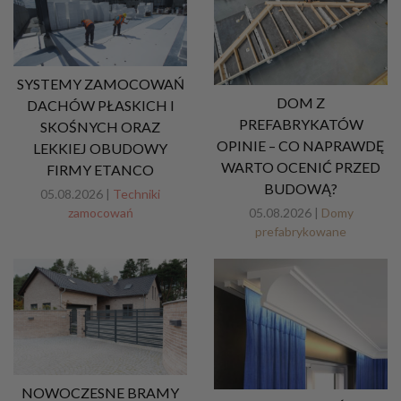
SYSTEMY ZAMOCOWAŃ
DOM Z
DACHÓW PŁASKICH I
PREFABRYKATÓW
SKOŚNYCH ORAZ
OPINIE – CO NAPRAWDĘ
LEKKIEJ OBUDOWY
WARTO OCENIĆ PRZED
FIRMY ETANCO
BUDOWĄ?
05.08.2026 |
Techniki
zamocowań
05.08.2026 |
Domy
prefabrykowane
NOWOCZESNE BRAMY