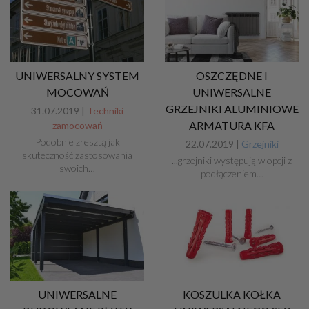
UNIWERSALNY SYSTEM
OSZCZĘDNE I
MOCOWAŃ
UNIWERSALNE
GRZEJNIKI ALUMINIOWE
31.07.2019 |
Techniki
ARMATURA KFA
zamocowań
Podobnie zresztą jak
22.07.2019 |
Grzejniki
skuteczność zastosowania
...grzejniki występują w opcji z
swoich…
podłączeniem…
UNIWERSALNE
KOSZULKA KOŁKA