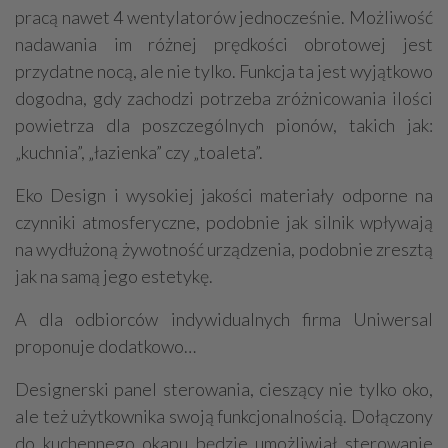
pracą nawet 4 wentylatorów jednocześnie. Możliwość
nadawania im różnej prędkości obrotowej jest
przydatne nocą, ale nie tylko. Funkcja ta jest wyjątkowo
dogodna, gdy zachodzi potrzeba zróżnicowania ilości
powietrza dla poszczególnych pionów, takich jak:
„kuchnia”, „łazienka” czy „toaleta”.
Eko Design i wysokiej jakości materiały odporne na
czynniki atmosferyczne, podobnie jak silnik wpływają
na wydłużoną żywotność urządzenia, podobnie zresztą
jak na samą jego estetykę.
A dla odbiorców indywidualnych firma Uniwersal
proponuje dodatkowo…
Designerski panel sterowania, cieszący nie tylko oko,
ale też użytkownika swoją funkcjonalnością. Dołączony
do kuchennego okapu będzie umożliwiał sterowanie