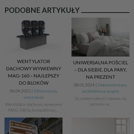
PODOBNE ARTYKUŁY
WENTYLATOR
UNIWERSALNA POŚCIEL
DACHOWY WYWIEWNY
– DLA SIEBIE, DLA PARY,
MAG-160 – NAJLEPSZY
NA PREZENT
DO BLOKÓW
08.01.2024 |
Dekoratorstwo,
06.04.2023 |
Klimatyzacja,
architektura wnętrz
wentylacja
Jej uniwersalność objawia się
zarówno w…
Wentylator dachowy wywiewny
MAG-160 to kompaktowy,…