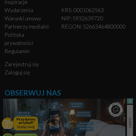
Inspiracje
Wydarzenia
KRS: 0001062563
Warunki umowy
NIP: 5932639720
Partnerzy medialni
REGON: 52663464800000
Polityka
prywatności
Regulamin
Zarejestruj się
Zaloguj się
OBSERWUJ NAS
Facebook
Przydatny
artykuł?
Pinterest
Dodaj swój