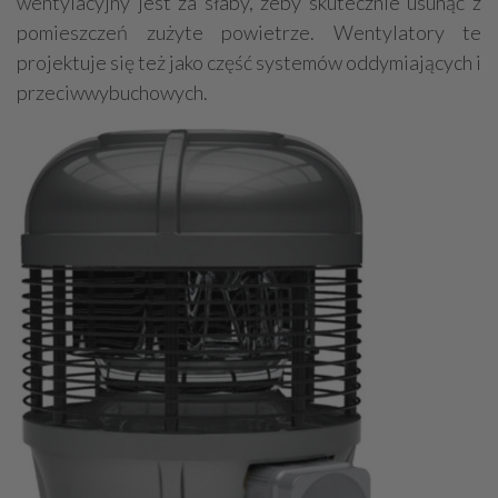
wentylacyjny jest za słaby, żeby skutecznie usunąć z
pomieszczeń zużyte powietrze. Wentylatory te
projektuje się też jako część systemów oddymiających i
przeciwwybuchowych.