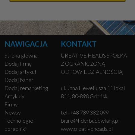
NAWIGACJA
KONTAKT
Strona główna
CREATIVE HEADS SPÓŁKA
Dodaj firmę
Z OGRANICZONĄ
Dodaj artykuł
ODPOWIEDZIALNOŚCIĄ
Dodaj baner
Dodaj remarketing
ul. Jana Heweliusza 11 lokal
Artykuły
811, 80-890 Gdańsk
Firmy
Newsy
tel. +48 789 382 099
Technologie i
biuro@liderbudowlany.pl
poradniki
www.creativeheads.pl