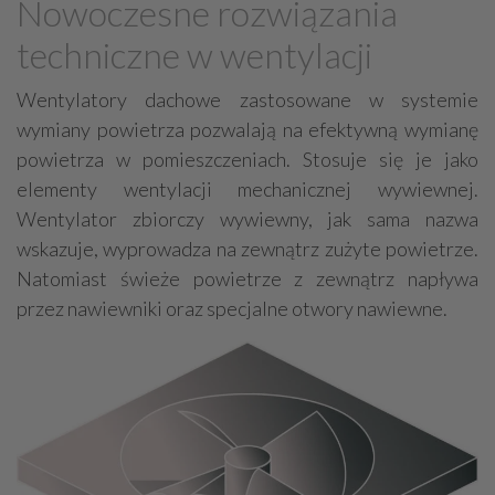
Nowoczesne rozwiązania
Grzejniki
Hydraulika
techniczne w wentylacji
Energetyczne instalacje, urządzenia
Materiały hydrauliczne
Wentylatory dachowe zastosowane w systemie
wymiany powietrza pozwalają na efektywną wymianę
Przeciwpożarowa ochrona, zabezpieczenia
powietrza w pomieszczeniach. Stosuje się je jako
Elektroinstalatorstwo
Systemy energooszczędne
elementy wentylacji mechanicznej wywiewnej.
Systemy nawilżania powietrza
Systemy odwodnień
Wentylator zbiorczy wywiewny, jak sama nazwa
Elektryczne materiały
Przemysłowe instalacje
wskazuje, wyprowadza na zewnątrz zużyte powietrze.
Natomiast świeże powietrze z zewnątrz napływa
Alarmowe systemy, monitoring
Hydrotechnika
przez nawiewniki oraz specjalne otwory nawiewne.
Kable, przewody
Odkurzacze centralne