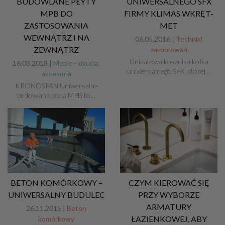
BUDOWLANE PŁYTY
UNIWERSALNEGO SFX
MPB DO
FIRMY KLIMAS WKRĘT-
ZASTOSOWANIA
MET
WEWNĄTRZ I NA
06.05.2016 |
Techniki
ZEWNĄTRZ
zamocowań
Unikatowa koszulka kołka
16.08.2018 |
Meble - okucia,
uniwersalnego SFX, której…
akcesoria
KRONOSPAN Uniwersalna
budowlana płyta MPB to…
BETON KOMÓRKOWY –
CZYM KIEROWAĆ SIĘ
UNIWERSALNY BUDULEC
PRZY WYBORZE
ARMATURY
26.11.2015 |
Beton
ŁAZIENKOWEJ, ABY
komórkowy