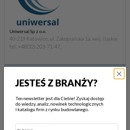
Uniwersal Sp z o.o.
40-219 Katowice, ul. Zakopiańska 1a, woj. śląskie
tel. +48(32) 203-71-47,
Firma:
JESTEŚ Z BRANŻY?
Ten newsletter jest dla Ciebie! Zyskaj dostęp
do wiedzy, analiz, nowinek technologicznych
i katalogu firm z rynku budowlanego.