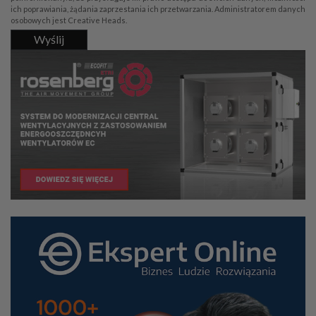
ich poprawiania, żądania zaprzestania ich przetwarzania. Administratorem danych
osobowych jest Creative Heads.
Wyślij